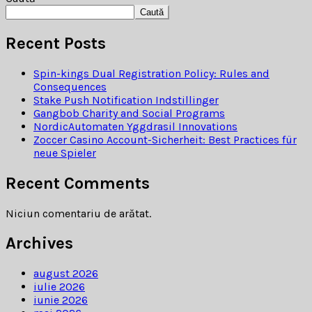
Caută
Recent Posts
Spin-kings Dual Registration Policy: Rules and
Consequences
Stake Push Notification Indstillinger
Gangbob Charity and Social Programs
NordicAutomaten Yggdrasil Innovations
Zoccer Casino Account-Sicherheit: Best Practices für
neue Spieler
Recent Comments
Niciun comentariu de arătat.
Archives
august 2026
iulie 2026
iunie 2026