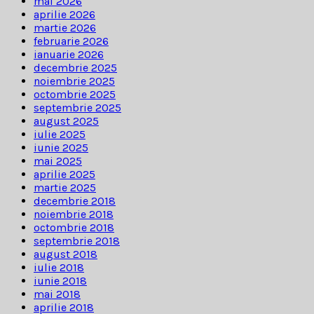
mai 2026
aprilie 2026
martie 2026
februarie 2026
ianuarie 2026
decembrie 2025
noiembrie 2025
octombrie 2025
septembrie 2025
august 2025
iulie 2025
iunie 2025
mai 2025
aprilie 2025
martie 2025
decembrie 2018
noiembrie 2018
octombrie 2018
septembrie 2018
august 2018
iulie 2018
iunie 2018
mai 2018
aprilie 2018