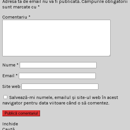
Adresa ta de email nu va fi publicată.
Câmpurile obligatorii
sunt marcate cu
*
Comentariu
*
Nume
*
Email
*
Site web
Salvează-mi numele, emailul și site-ul web în acest
navigator pentru data viitoare când o să comentez.
Inchide
Caută