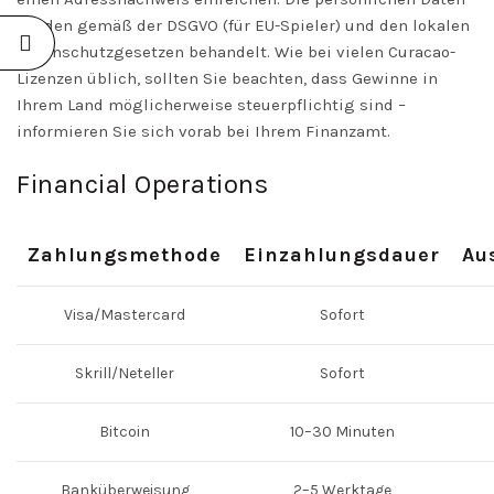
werden gemäß der DSGVO (für EU-Spieler) und den lokalen
Datenschutzgesetzen behandelt. Wie bei vielen Curacao-
Lizenzen üblich, sollten Sie beachten, dass Gewinne in
Ihrem Land möglicherweise steuerpflichtig sind –
informieren Sie sich vorab bei Ihrem Finanzamt.
Financial Operations
Zahlungsmethode
Einzahlungsdauer
Au
Visa/Mastercard
Sofort
Skrill/Neteller
Sofort
Bitcoin
10–30 Minuten
Banküberweisung
2–5 Werktage