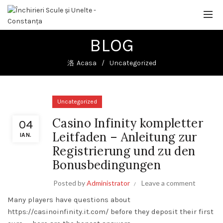
BLOG
Acasa
Uncategorized
Uncategorized
Casino Infinity kompletter
04
Leitfaden – Anleitung zur
IAN.
Registrierung und zu den
Bonusbedingungen
Posted by
Administrator
Leave a comment
Many players have questions about
https://casinoinfinity.it.com/
before they deposit their first