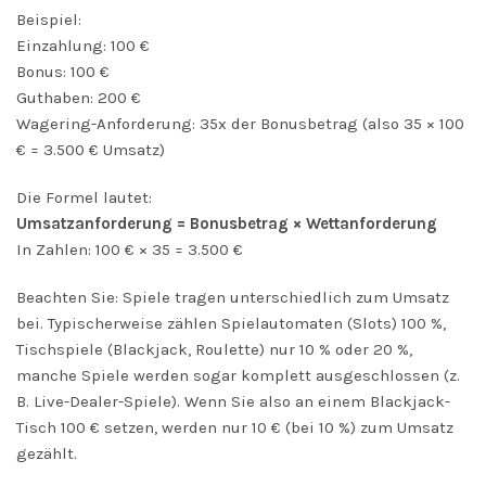
Beispiel:
Einzahlung: 100 €
Bonus: 100 €
Guthaben: 200 €
Wagering-Anforderung: 35x der Bonusbetrag (also 35 × 100
€ = 3.500 € Umsatz)
Die Formel lautet:
Umsatzanforderung = Bonusbetrag × Wettanforderung
In Zahlen: 100 € × 35 = 3.500 €
Beachten Sie: Spiele tragen unterschiedlich zum Umsatz
bei. Typischerweise zählen Spielautomaten (Slots) 100 %,
Tischspiele (Blackjack, Roulette) nur 10 % oder 20 %,
manche Spiele werden sogar komplett ausgeschlossen (z.
B. Live-Dealer-Spiele). Wenn Sie also an einem Blackjack-
Tisch 100 € setzen, werden nur 10 € (bei 10 %) zum Umsatz
gezählt.