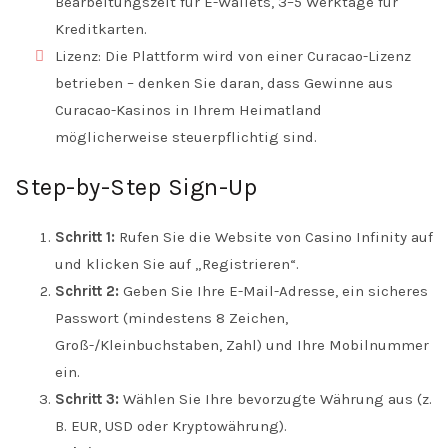
Bearbeitungszeit für E-Wallets, 3–5 Werktage für
Kreditkarten.
Lizenz: Die Plattform wird von einer Curacao-Lizenz
betrieben – denken Sie daran, dass Gewinne aus
Curacao-Kasinos in Ihrem Heimatland
möglicherweise steuerpflichtig sind.
Step-by-Step Sign-Up
Schritt 1:
Rufen Sie die Website von Casino Infinity auf
und klicken Sie auf „Registrieren“.
Schritt 2:
Geben Sie Ihre E-Mail-Adresse, ein sicheres
Passwort (mindestens 8 Zeichen,
Groß-/Kleinbuchstaben, Zahl) und Ihre Mobilnummer
ein.
Schritt 3:
Wählen Sie Ihre bevorzugte Währung aus (z.
B. EUR, USD oder Kryptowährung).