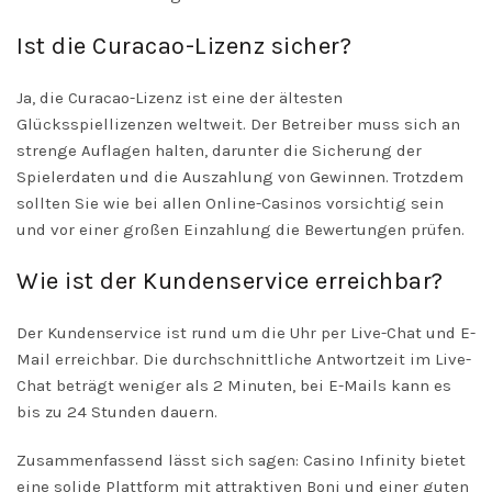
Ist die Curacao-Lizenz sicher?
Ja, die Curacao-Lizenz ist eine der ältesten
Glücksspiellizenzen weltweit. Der Betreiber muss sich an
strenge Auflagen halten, darunter die Sicherung der
Spielerdaten und die Auszahlung von Gewinnen. Trotzdem
sollten Sie wie bei allen Online-Casinos vorsichtig sein
und vor einer großen Einzahlung die Bewertungen prüfen.
Wie ist der Kundenservice erreichbar?
Der Kundenservice ist rund um die Uhr per Live-Chat und E-
Mail erreichbar. Die durchschnittliche Antwortzeit im Live-
Chat beträgt weniger als 2 Minuten, bei E-Mails kann es
bis zu 24 Stunden dauern.
Zusammenfassend lässt sich sagen: Casino Infinity bietet
eine solide Plattform mit attraktiven Boni und einer guten