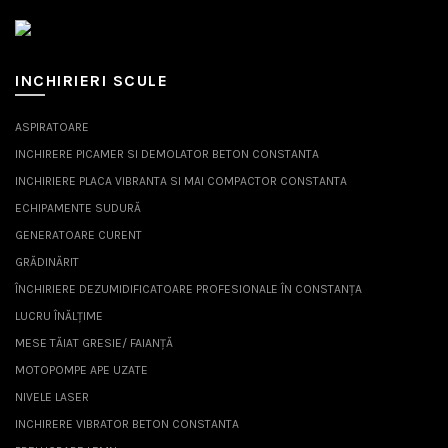
INCHIRIERI SCULE
ASPIRATOARE
INCHIRERE PICAMER SI DEMOLATOR BETON CONSTANTA
INCHIRIERE PLACA VIBRANTA SI MAI COMPACTOR CONSTANTA
ECHIPAMENTE SUDURĂ
GENERATOARE CURENT
GRĂDINĂRIT
ÎNCHIRIERE DEZUMIDIFICATOARE PROFESIONALE ÎN CONSTANȚA
LUCRU ÎNĂLȚIME
MESE TĂIAT GRESIE/ FAIANȚĂ
MOTOPOMPE APE UZATE
NIVELE LASER
INCHIRERE VIBRATOR BETON CONSTANTA