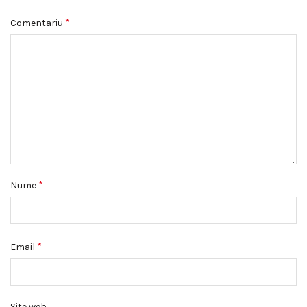
*
Comentariu
*
Nume
*
Email
Site web