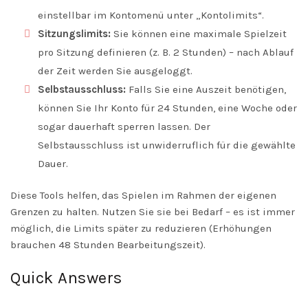
einstellbar im Kontomenü unter „Kontolimits“.
Sitzungslimits:
Sie können eine maximale Spielzeit
pro Sitzung definieren (z. B. 2 Stunden) – nach Ablauf
der Zeit werden Sie ausgeloggt.
Selbstausschluss:
Falls Sie eine Auszeit benötigen,
können Sie Ihr Konto für 24 Stunden, eine Woche oder
sogar dauerhaft sperren lassen. Der
Selbstausschluss ist unwiderruflich für die gewählte
Dauer.
Diese Tools helfen, das Spielen im Rahmen der eigenen
Grenzen zu halten. Nutzen Sie sie bei Bedarf – es ist immer
möglich, die Limits später zu reduzieren (Erhöhungen
brauchen 48 Stunden Bearbeitungszeit).
Quick Answers