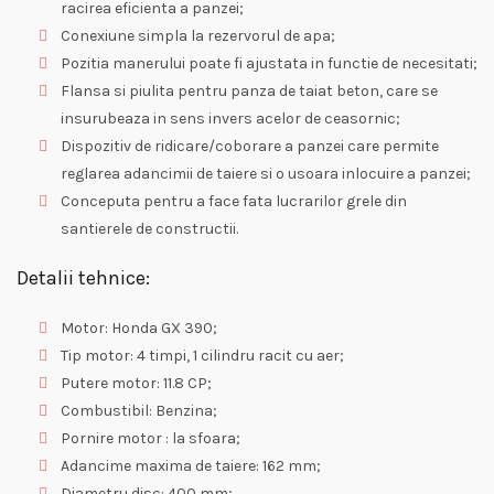
racirea eficienta a panzei;
Conexiune simpla la rezervorul de apa;
Pozitia manerului poate fi ajustata in functie de necesitati;
Flansa si piulita pentru panza de taiat beton, care se
insurubeaza in sens invers acelor de ceasornic;
Dispozitiv de ridicare/coborare a panzei care permite
reglarea adancimii de taiere si o usoara inlocuire a panzei;
Conceputa pentru a face fata lucrarilor grele din
santierele de constructii.
Detalii tehnice:
Motor: Honda GX 390;
Tip motor: 4 timpi, 1 cilindru racit cu aer;
Putere motor: 11.8 CP;
Combustibil: Benzina;
Pornire motor : la sfoara;
Adancime maxima de taiere: 162 mm;
Diametru disc: 400 mm;