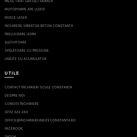
MESE TĂIAT GRESIE/ FAIANȚĂ
MOTOPOMPE APE UZATE
NIVELE LASER
INCHIRERE VIBRATOR BETON CONSTANTA
PRELUCRARE LEMN
ȘLEFUITOARE
SPĂLĂTOARE CU PRESIUNE
UNELTE CU ACUMULATOR
UTILE
CONTACT ÎNCHIRIERI SCULE CONSTANȚA
DESPRE NOI
CONDIȚII ÎNCHIRIERE
0732 322 243
OFFICE@INCHIRIERIUNELTECONSTANTA.RO
FACEBOOK
TIKTOK