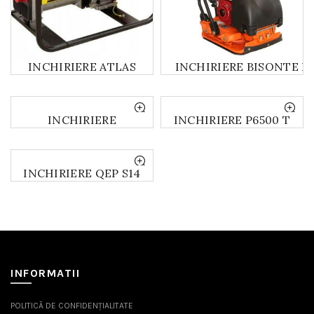
INCHIRIERE ATLAS
INCHIRIERE BISONTE P
COPCO QEP W210
(PLACA VIBRANTA
(GENERATOR CU
NISIP/PIETRIS/PAVELE/A
APARAT DE SUDURA
INCHIRIERE
INCHIRIERE P6500 T
INCLUS)
HUSQVARNA SMART
AVR (GENERATOR
48HV (VIBRATOR
CURENT 2.5KW)
BETON LANCE 48MM)
INCHIRIERE QEP S14
AVR (GENERATOR
9.4KW)
INFORMATII
POLITICĂ DE CONFIDENȚIALITATE