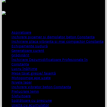
INCHIRIERI SCULE
Aspiratoare
Inchirere picamer si demolator beton Constanta
Inchiriere placa vibranta si mai compactor Constanta
Echipamente sudură
Generatoare curent
Grădinărit
Închiriere Dezumidificatoare Profesionale în
Constanța
Lucru înălțime
Mese tăiat gresie/ faianță
Motopompe ape uzate
Nivele laser
Inchirere vibrator beton Constanta
Prelucrare lemn
Șlefuitoare
Spălătoare cu presiune
Unelte cu acumulator