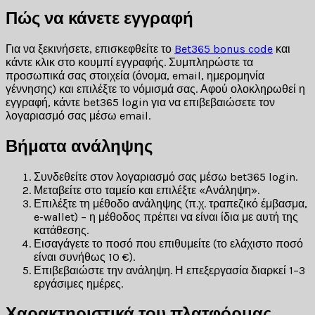
Πώς να κάνετε εγγραφή
Για να ξεκινήσετε, επισκεφθείτε το
Bet365 bonus code
και
κάντε κλικ στο κουμπί εγγραφής. Συμπληρώστε τα
προσωπικά σας στοιχεία (όνομα, email, ημερομηνία
γέννησης) και επιλέξτε το νόμισμά σας. Αφού ολοκληρωθεί η
εγγραφή, κάντε bet365 login για να επιβεβαιώσετε τον
λογαριασμό σας μέσω email.
Βήματα ανάληψης
Συνδεθείτε στον λογαριασμό σας μέσω bet365 login.
Μεταβείτε στο ταμείο και επιλέξτε «Ανάληψη».
Επιλέξτε τη μέθοδο ανάληψης (π.χ. τραπεζικό έμβασμα,
e-wallet) – η μέθοδος πρέπει να είναι ίδια με αυτή της
κατάθεσης.
Εισαγάγετε το ποσό που επιθυμείτε (το ελάχιστο ποσό
είναι συνήθως 10 €).
Επιβεβαιώστε την ανάληψη. Η επεξεργασία διαρκεί 1–3
εργάσιμες ημέρες.
Χαρακτηριστικά του πλατφόρμας