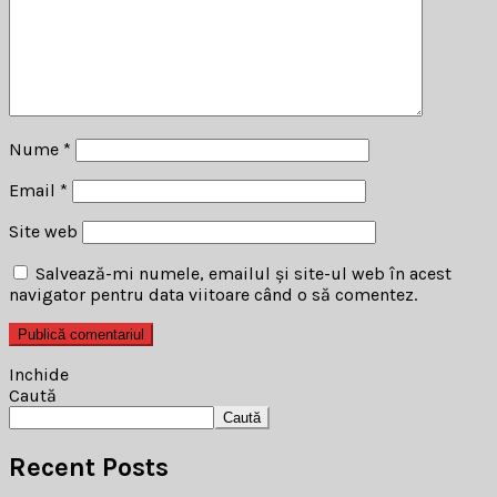
Nume
*
Email
*
Site web
Salvează-mi numele, emailul și site-ul web în acest
navigator pentru data viitoare când o să comentez.
Inchide
Caută
Caută
Recent Posts