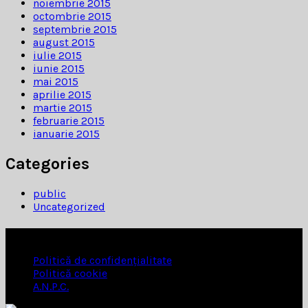
noiembrie 2015
octombrie 2015
septembrie 2015
august 2015
iulie 2015
iunie 2015
mai 2015
aprilie 2015
martie 2015
februarie 2015
ianuarie 2015
Categories
public
Uncategorized
INFORMATII
Politică de confidențialitate
Politică cookie
A.N.P.C.