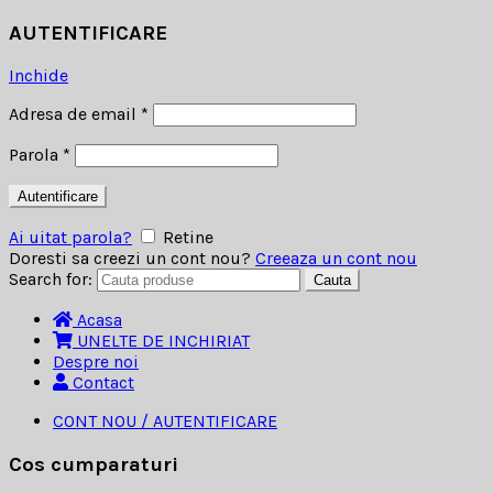
AUTENTIFICARE
Inchide
Adresa de email
*
Parola
*
Autentificare
Ai uitat parola?
Retine
Doresti sa creezi un cont nou?
Creeaza un cont nou
Search for:
Cauta
Acasa
UNELTE DE INCHIRIAT
Despre noi
Contact
CONT NOU / AUTENTIFICARE
Cos cumparaturi