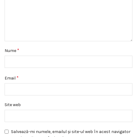
*
Nume
*
Email
Site web
Salvează-mi numele, emailul și site-ul web în acest navigator