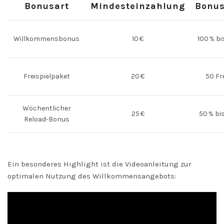
Bonusart
Mindesteinzahlung
Bonus
Willkommensbonus
10 €
100 % bi
Freispielpaket
20 €
50 Fr
Wöchentlicher
25 €
50 % bi
Reload-Bonus
Ein besonderes Highlight ist die Videoanleitung zur
optimalen Nutzung des Willkommensangebots: