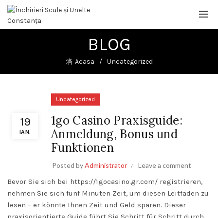
BLOG
Acasa
Uncategorized
Uncategorized
1go Casino Praxisguide:
19
Anmeldung, Bonus und
IAN.
Funktionen
Posted by
Administrator
Leave a comment
Bevor Sie sich bei
https://1gocasino.gr.com/
registrieren,
nehmen Sie sich fünf Minuten Zeit, um diesen Leitfaden zu
lesen – er könnte Ihnen Zeit und Geld sparen. Dieser
praxisorientierte Guide führt Sie Schritt für Schritt durch