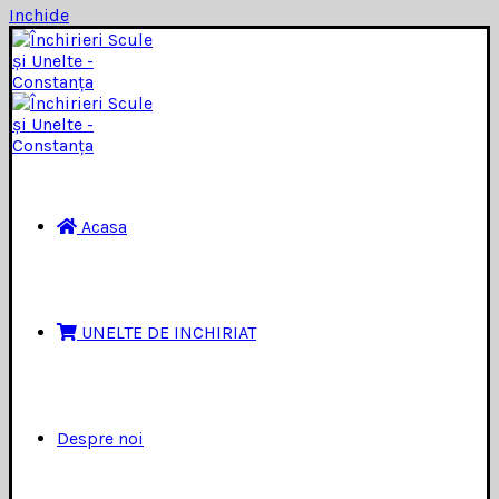
Inchide
Acasa
UNELTE DE INCHIRIAT
Despre noi