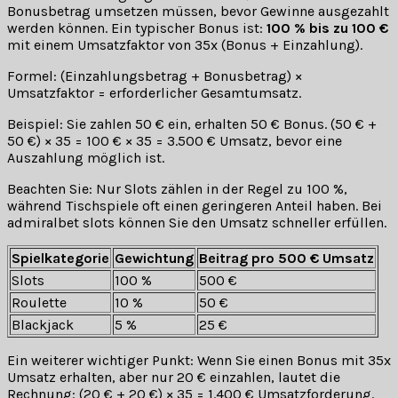
Bonusbetrag umsetzen müssen, bevor Gewinne ausgezahlt
werden können. Ein typischer Bonus ist:
100 % bis zu 100 €
mit einem Umsatzfaktor von 35x (Bonus + Einzahlung).
Formel: (Einzahlungsbetrag + Bonusbetrag) ×
Umsatzfaktor = erforderlicher Gesamtumsatz.
Beispiel: Sie zahlen 50 € ein, erhalten 50 € Bonus. (50 € +
50 €) × 35 = 100 € × 35 = 3.500 € Umsatz, bevor eine
Auszahlung möglich ist.
Beachten Sie: Nur Slots zählen in der Regel zu 100 %,
während Tischspiele oft einen geringeren Anteil haben. Bei
admiralbet slots können Sie den Umsatz schneller erfüllen.
Spielkategorie
Gewichtung
Beitrag pro 500 € Umsatz
Slots
100 %
500 €
Roulette
10 %
50 €
Blackjack
5 %
25 €
Ein weiterer wichtiger Punkt: Wenn Sie einen Bonus mit 35x
Umsatz erhalten, aber nur 20 € einzahlen, lautet die
Rechnung: (20 € + 20 €) × 35 = 1.400 € Umsatzforderung.