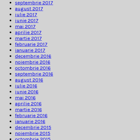
septembrie 2017
august 2017
iulie 2017
iunie 2017
mai 2017
aprilie 2017
martie 2017
februarie 2017
ianuarie 2017
decembrie 2016
noiembrie 2016
octombrie 2016
septembrie 2016
august 2016
iulie 2016
iunie 2016
mai 2016
aprilie 2016
martie 2016
februarie 2016
ianuarie 2016
decembrie 2015
noiembrie 2015
octombrie 2015