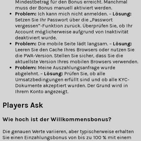
Mindestbetrag für den Bonus erreicht. Manchmal
muss der Bonus manuell aktiviert werden.
Problem:
Ich kann mich nicht anmelden. –
Lösung:
Setzen Sie Ihr Passwort über die „Passwort
vergessen“-Funktion zurück. Überprüfen Sie, ob Ihr
Account möglicherweise aufgrund von Inaktivität
deaktiviert wurde.
Problem:
Die mobile Seite lädt langsam. –
Lösung:
Leeren Sie den Cache Ihres Browsers oder nutzen Sie
die PWA-Version. Stellen Sie sicher, dass Sie die
aktuellste Version Ihres mobilen Browsers verwenden.
Problem:
Meine Auszahlungsanfrage wurde
abgelehnt. –
Lösung:
Prüfen Sie, ob alle
Umsatzbedingungen erfüllt sind und ob alle KYC-
Dokumente akzeptiert wurden. Der Grund wird in
Ihrem Konto angezeigt.
Players Ask
Wie hoch ist der Willkommensbonus?
Die genauen Werte variieren, aber typischerweise erhalten
Sie einen Einzahlungsbonus von bis zu 100 % mit einem