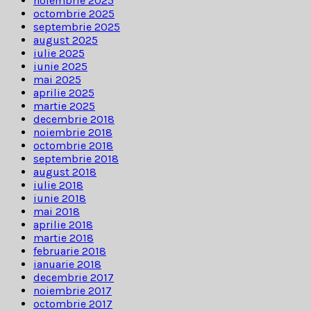
noiembrie 2025
octombrie 2025
septembrie 2025
august 2025
iulie 2025
iunie 2025
mai 2025
aprilie 2025
martie 2025
decembrie 2018
noiembrie 2018
octombrie 2018
septembrie 2018
august 2018
iulie 2018
iunie 2018
mai 2018
aprilie 2018
martie 2018
februarie 2018
ianuarie 2018
decembrie 2017
noiembrie 2017
octombrie 2017