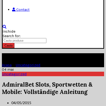
Contact
Inchide
Search for:
Cauta
Blog
Acasa
»
Uncategorized
»
04
mai
Uncategorized
AdmiralBet Slots, Sportwetten &
Mobile: Vollständige Anleitung
04/05/2015