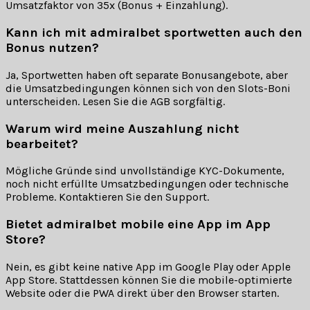
Umsatzfaktor von 35x (Bonus + Einzahlung).
Kann ich mit admiralbet sportwetten auch den
Bonus nutzen?
Ja, Sportwetten haben oft separate Bonusangebote, aber
die Umsatzbedingungen können sich von den Slots-Boni
unterscheiden. Lesen Sie die AGB sorgfältig.
Warum wird meine Auszahlung nicht
bearbeitet?
Mögliche Gründe sind unvollständige KYC-Dokumente,
noch nicht erfüllte Umsatzbedingungen oder technische
Probleme. Kontaktieren Sie den Support.
Bietet admiralbet mobile eine App im App
Store?
Nein, es gibt keine native App im Google Play oder Apple
App Store. Stattdessen können Sie die mobile-optimierte
Website oder die PWA direkt über den Browser starten.