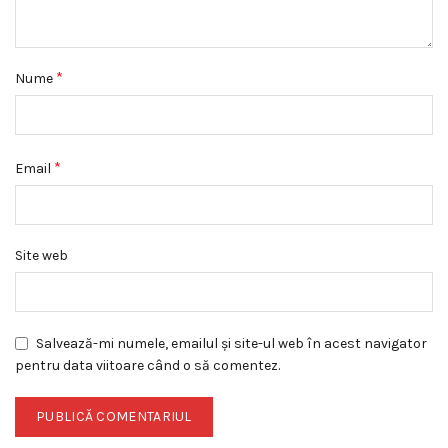
*
Nume
*
Email
Site web
Salvează-mi numele, emailul și site-ul web în acest navigator
pentru data viitoare când o să comentez.