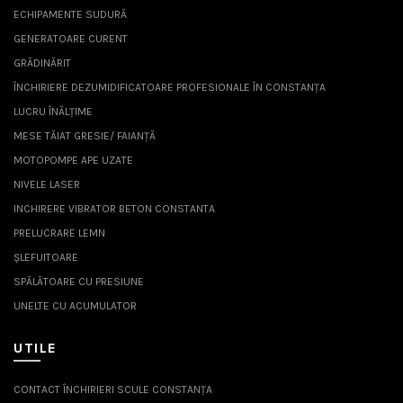
ECHIPAMENTE SUDURĂ
GENERATOARE CURENT
GRĂDINĂRIT
ÎNCHIRIERE DEZUMIDIFICATOARE PROFESIONALE ÎN CONSTANȚA
LUCRU ÎNĂLȚIME
MESE TĂIAT GRESIE/ FAIANȚĂ
MOTOPOMPE APE UZATE
NIVELE LASER
INCHIRERE VIBRATOR BETON CONSTANTA
PRELUCRARE LEMN
ȘLEFUITOARE
SPĂLĂTOARE CU PRESIUNE
UNELTE CU ACUMULATOR
UTILE
CONTACT ÎNCHIRIERI SCULE CONSTANȚA