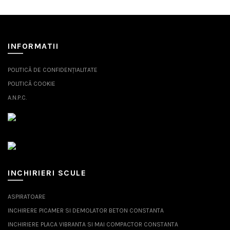
INFORMATII
POLITICĂ DE CONFIDENȚIALITATE
POLITICĂ COOKIE
A.N.P.C.
INCHIRIERI SCULE
ASPIRATOARE
INCHIRERE PICAMER SI DEMOLATOR BETON CONSTANTA
INCHIRIERE PLACA VIBRANTA SI MAI COMPACTOR CONSTANTA