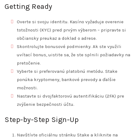
Getting Ready
Overte si svoju identitu. Kasíno vyžaduje overenie
totožnosti (KYC) pred prvým výberom – pripravte si
občiansky preukaz a doklad o adrese.
Skontrolujte bonusové podmienky. Ak ste využili
uvítací bonus, uistite sa, že ste splnili požiadavky na
pretočenie.
Vyberte si preferovanú platobnú metódu. Stake
ponúka kryptomeny, bankové prevody a ďalšie
možnosti.
Nastavte si dvojfaktorovú autentifikáciu (2FA) pre
zvýšenie bezpečnosti účtu.
Step-by-Step Sign-Up
Navštívte oficiálnu stránku
Stake
a kliknite na