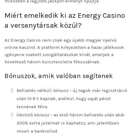
miközben a legjobb jackpot-élményt nyújtja.
Miért emelkedik ki az Energy Casino
a versenytársak közül?
Az Energy Casino nem csak egy újabb magyar nyelvű
online kaszinó. A platform kifejezetten a hazai játékosok
igényeire szabott szolgáltatásokat kínál, amelyek a
következő három kulcsterületre fókuszálnak:
Bónuszok, amik valóban segítenek
Befizetés nélküli bónusz – új tagok már regisztráció
után 10 €-t kapnak, anélkül, hogy saját pénzt
tennének félre.
Üdvözlő bónusz – az első három befizetés után akár
200% extra jutalmat is kaphatsz, ami jelentősen
növeli a bankrollod.