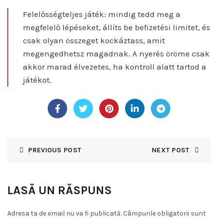
Felelősségteljes játék: mindig tedd meg a
megfelelő lépéseket, állíts be befizetési limitet, és
csak olyan összeget kockáztass, amit
megengedhetsz magadnak. A nyerés öröme csak
akkor marad élvezetes, ha kontroll alatt tartod a
játékot.
PREVIOUS POST
NEXT POST
LASĂ UN RĂSPUNS
Adresa ta de email nu va fi publicată.
Câmpurile obligatorii sunt