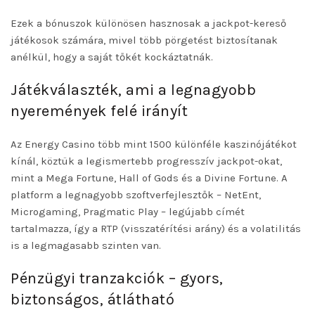
Ezek a bónuszok különösen hasznosak a jackpot-kereső
játékosok számára, mivel több pörgetést biztosítanak
anélkül, hogy a saját tőkét kockáztatnák.
Játékválaszték, ami a legnagyobb
nyeremények felé irányít
Az Energy Casino több mint 1500 különféle kaszinójátékot
kínál, köztük a legismertebb progresszív jackpot-okat,
mint a Mega Fortune, Hall of Gods és a Divine Fortune. A
platform a legnagyobb szoftverfejlesztők – NetEnt,
Microgaming, Pragmatic Play – legújabb címét
tartalmazza, így a RTP (visszatérítési arány) és a volatilitás
is a legmagasabb szinten van.
Pénzügyi tranzakciók – gyors,
biztonságos, átlátható