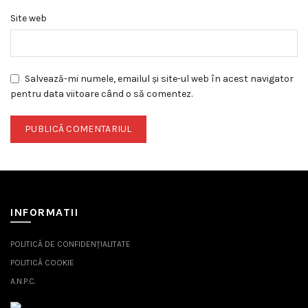
Site web
Salvează-mi numele, emailul și site-ul web în acest navigator
pentru data viitoare când o să comentez.
INFORMATII
POLITICĂ DE CONFIDENȚIALITATE
POLITICĂ COOKIE
A.N.P.C.