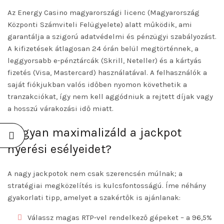
Az Energy Casino magyarországi licenc (Magyarország
Központi Számviteli Felügyelete) alatt működik, ami
garantálja a szigorú adatvédelmi és pénzügyi szabályozást.
A kifizetések átlagosan 24 órán belül megtörténnek, a
leggyorsabb e-pénztárcák (Skrill, Neteller) és a kártyás
fizetés (Visa, Mastercard) használatával. A felhasználók a
saját fiókjukban valós időben nyomon követhetik a
tranzakciókat, így nem kell aggódniuk a rejtett díjak vagy
a hosszú várakozási idő miatt.
Hogyan maximalizáld a jackpot
nyerési esélyeidet?
A nagy jackpotok nem csak szerencsén múlnak; a
stratégiai megközelítés is kulcsfontosságú. Íme néhány
gyakorlati tipp, amelyet a szakértők is ajánlanak:
Válassz magas RTP‑vel rendelkező gépeket – a 96,5%