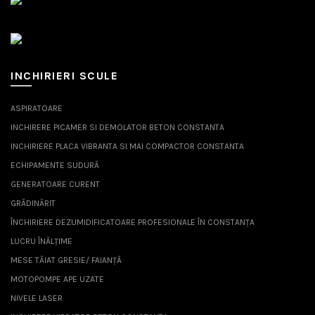
INCHIRIERI SCULE
ASPIRATOARE
INCHIRERE PICAMER SI DEMOLATOR BETON CONSTANTA
INCHIRIERE PLACA VIBRANTA SI MAI COMPACTOR CONSTANTA
ECHIPAMENTE SUDURĂ
GENERATOARE CURENT
GRĂDINĂRIT
ÎNCHIRIERE DEZUMIDIFICATOARE PROFESIONALE ÎN CONSTANȚA
LUCRU ÎNĂLȚIME
MESE TĂIAT GRESIE/ FAIANȚĂ
MOTOPOMPE APE UZATE
NIVELE LASER