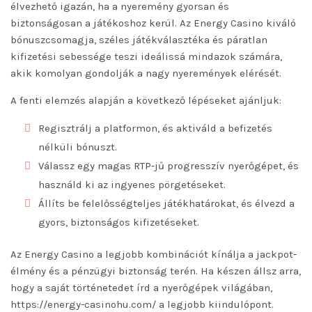
élvezhető igazán, ha a nyeremény gyorsan és
biztonságosan a játékoshoz kerül. Az Energy Casino kiváló
bónuszcsomagja, széles játékválasztéka és páratlan
kifizetési sebessége teszi ideálissá mindazok számára,
akik komolyan gondolják a nagy nyeremények elérését.
A fenti elemzés alapján a következő lépéseket ajánljuk:
Regisztrálj a platformon, és aktiváld a befizetés
nélküli bónuszt.
Válassz egy magas RTP‑jű progresszív nyerőgépet, és
használd ki az ingyenes pörgetéseket.
Állíts be felelősségteljes játékhatárokat, és élvezd a
gyors, biztonságos kifizetéseket.
Az Energy Casino a legjobb kombinációt kínálja a jackpot-
élmény és a pénzügyi biztonság terén. Ha készen állsz arra,
hogy a saját történetedet írd a nyerőgépek világában,
https://energy-casinohu.com/
a legjobb kiindulópont.