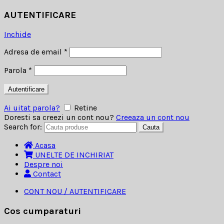
AUTENTIFICARE
Inchide
Adresa de email
*
Parola
*
Autentificare
Ai uitat parola?
Retine
Doresti sa creezi un cont nou?
Creeaza un cont nou
Search for:
Cauta
Acasa
UNELTE DE INCHIRIAT
Despre noi
Contact
CONT NOU / AUTENTIFICARE
Cos cumparaturi