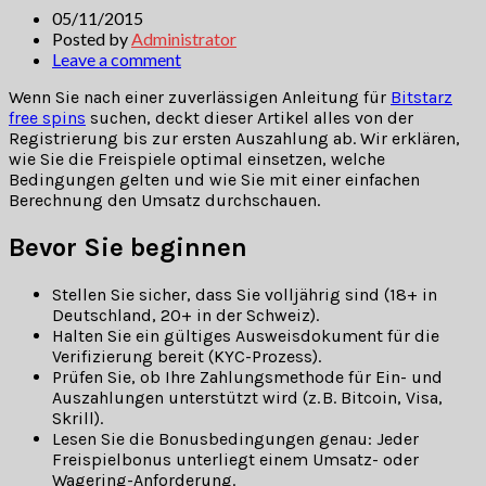
05/11/2015
Posted by
Administrator
Leave a comment
Wenn Sie nach einer zuverlässigen Anleitung für
Bitstarz
free spins
suchen, deckt dieser Artikel alles von der
Registrierung bis zur ersten Auszahlung ab. Wir erklären,
wie Sie die Freispiele optimal einsetzen, welche
Bedingungen gelten und wie Sie mit einer einfachen
Berechnung den Umsatz durchschauen.
Bevor Sie beginnen
Stellen Sie sicher, dass Sie volljährig sind (18+ in
Deutschland, 20+ in der Schweiz).
Halten Sie ein gültiges Ausweisdokument für die
Verifizierung bereit (KYC-Prozess).
Prüfen Sie, ob Ihre Zahlungsmethode für Ein- und
Auszahlungen unterstützt wird (z. B. Bitcoin, Visa,
Skrill).
Lesen Sie die Bonusbedingungen genau: Jeder
Freispielbonus unterliegt einem Umsatz- oder
Wagering-Anforderung.