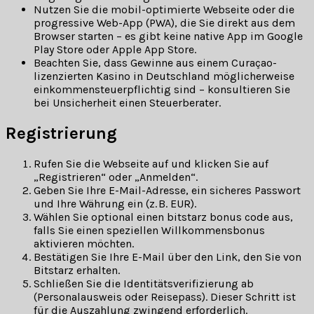
Nutzen Sie die mobil-optimierte Webseite oder die
progressive Web-App (PWA), die Sie direkt aus dem
Browser starten – es gibt keine native App im Google
Play Store oder Apple App Store.
Beachten Sie, dass Gewinne aus einem Curaçao-
lizenzierten Kasino in Deutschland möglicherweise
einkommensteuerpflichtig sind – konsultieren Sie
bei Unsicherheit einen Steuerberater.
Registrierung
Rufen Sie die Webseite auf und klicken Sie auf
„Registrieren“ oder „Anmelden“.
Geben Sie Ihre E-Mail-Adresse, ein sicheres Passwort
und Ihre Währung ein (z. B. EUR).
Wählen Sie optional einen bitstarz bonus code aus,
falls Sie einen speziellen Willkommensbonus
aktivieren möchten.
Bestätigen Sie Ihre E-Mail über den Link, den Sie von
Bitstarz erhalten.
Schließen Sie die Identitätsverifizierung ab
(Personalausweis oder Reisepass). Dieser Schritt ist
für die Auszahlung zwingend erforderlich.