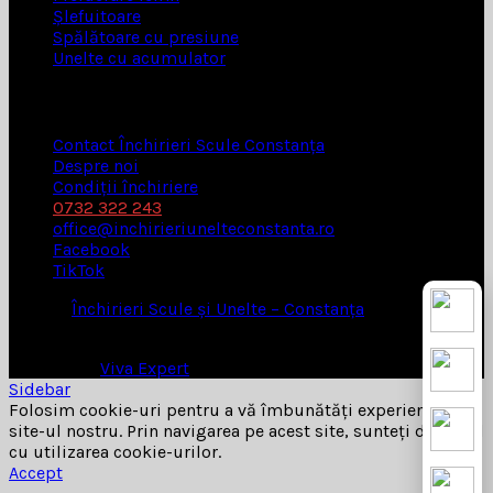
Șlefuitoare
Spălătoare cu presiune
Unelte cu acumulator
UTILE
Contact Închirieri Scule Constanța
Despre noi
Condiții închiriere
0732 322 243
office@inchirieriunelteconstanta.ro
Facebook
TikTok
© 2026
Închirieri Scule și Unelte – Constanța
. All rights
reserved
Website by
Viva Expert
Sidebar
Folosim cookie-uri pentru a vă îmbunătăți experiența pe
site-ul nostru. Prin navigarea pe acest site, sunteți de acord
cu utilizarea cookie-urilor.
Accept