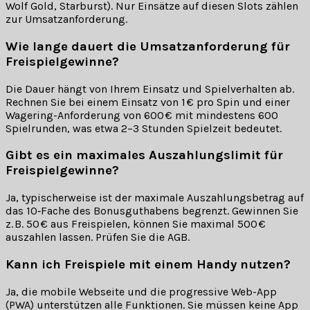
Wolf Gold, Starburst). Nur Einsätze auf diesen Slots zählen
zur Umsatzanforderung.
Wie lange dauert die Umsatzanforderung für
Freispielgewinne?
Die Dauer hängt von Ihrem Einsatz und Spielverhalten ab.
Rechnen Sie bei einem Einsatz von 1 € pro Spin und einer
Wagering-Anforderung von 600 € mit mindestens 600
Spielrunden, was etwa 2–3 Stunden Spielzeit bedeutet.
Gibt es ein maximales Auszahlungslimit für
Freispielgewinne?
Ja, typischerweise ist der maximale Auszahlungsbetrag auf
das 10‑Fache des Bonusguthabens begrenzt. Gewinnen Sie
z. B. 50 € aus Freispielen, können Sie maximal 500 €
auszahlen lassen. Prüfen Sie die AGB.
Kann ich Freispiele mit einem Handy nutzen?
Ja, die mobile Webseite und die progressive Web-App
(PWA) unterstützen alle Funktionen. Sie müssen keine App