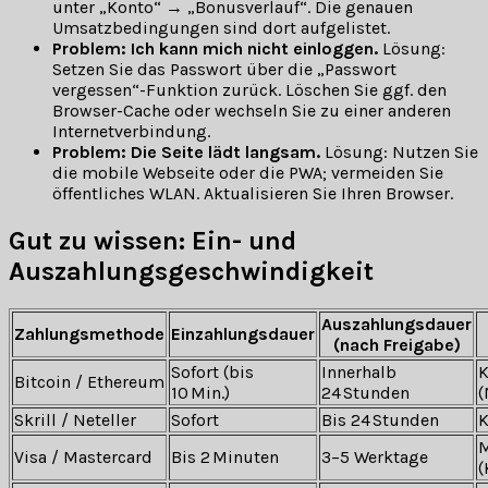
unter „Konto“ → „Bonusverlauf“. Die genauen
Umsatzbedingungen sind dort aufgelistet.
Problem: Ich kann mich nicht einloggen.
Lösung:
Setzen Sie das Passwort über die „Passwort
vergessen“-Funktion zurück. Löschen Sie ggf. den
Browser-Cache oder wechseln Sie zu einer anderen
Internetverbindung.
Problem: Die Seite lädt langsam.
Lösung: Nutzen Sie
die mobile Webseite oder die PWA; vermeiden Sie
öffentliches WLAN. Aktualisieren Sie Ihren Browser.
Gut zu wissen: Ein- und
Auszahlungsgeschwindigkeit
Auszahlungsdauer
Zahlungsmethode
Einzahlungsdauer
(nach Freigabe)
Sofort (bis
Innerhalb
K
Bitcoin / Ethereum
10 Min.)
24 Stunden
(
Skrill / Neteller
Sofort
Bis 24 Stunden
K
M
Visa / Mastercard
Bis 2 Minuten
3–5 Werktage
(