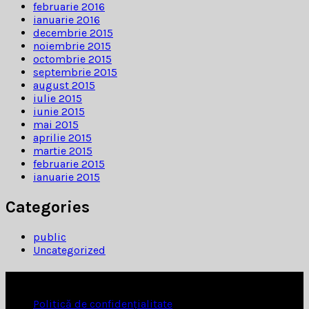
februarie 2016
ianuarie 2016
decembrie 2015
noiembrie 2015
octombrie 2015
septembrie 2015
august 2015
iulie 2015
iunie 2015
mai 2015
aprilie 2015
martie 2015
februarie 2015
ianuarie 2015
Categories
public
Uncategorized
INFORMATII
Politică de confidențialitate