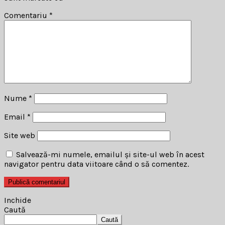
Comentariu
*
Nume
*
Email
*
Site web
Salvează-mi numele, emailul și site-ul web în acest
navigator pentru data viitoare când o să comentez.
Inchide
Caută
Caută