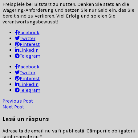
Freispiele bei Bitstarz zu nutzen. Denken Sie stets an die
Wagering-Anforderung und setzen Sie nur Geld ein, das Sie
bereit sind zu verlieren. Viel Erfolg und spielen Sie
verantwortungsbewusst!
Facebook
Twitter
Pinterest
LinkedIn
Telegram
Facebook
Twitter
Pinterest
LinkedIn
Telegram
Previous Post
Next Post
Lasă un răspuns
Adresa ta de email nu va fi publicată.
Câmpurile obligatorii
sunt marcate cu
*