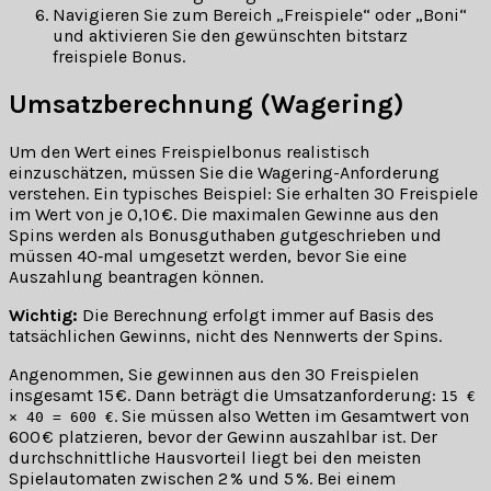
Navigieren Sie zum Bereich „Freispiele“ oder „Boni“
und aktivieren Sie den gewünschten bitstarz
freispiele Bonus.
Umsatzberechnung (Wagering)
Um den Wert eines Freispielbonus realistisch
einzuschätzen, müssen Sie die Wagering-Anforderung
verstehen. Ein typisches Beispiel: Sie erhalten 30 Freispiele
im Wert von je 0,10 €. Die maximalen Gewinne aus den
Spins werden als Bonusguthaben gutgeschrieben und
müssen 40‑mal umgesetzt werden, bevor Sie eine
Auszahlung beantragen können.
Wichtig:
Die Berechnung erfolgt immer auf Basis des
tatsächlichen Gewinns, nicht des Nennwerts der Spins.
Angenommen, Sie gewinnen aus den 30 Freispielen
insgesamt 15 €. Dann beträgt die Umsatzanforderung:
15 €
. Sie müssen also Wetten im Gesamtwert von
× 40 = 600 €
600 € platzieren, bevor der Gewinn auszahlbar ist. Der
durchschnittliche Hausvorteil liegt bei den meisten
Spielautomaten zwischen 2 % und 5 %. Bei einem