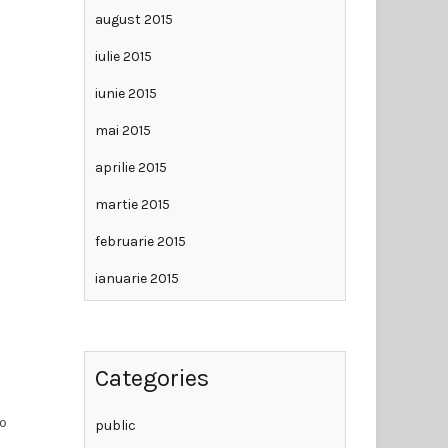
august 2015
iulie 2015
iunie 2015
mai 2015
aprilie 2015
martie 2015
februarie 2015
ianuarie 2015
Categories
o
public