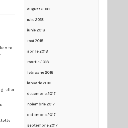
august 2018
iulie 2018
iunie 2018
mai 2018
 kan ta
aprilie 2018
r
martie 2018
februarie 2018
ianuarie 2018
g, eller
decembrie 2017
noiembrie 2017
du
octombrie 2017
støtte
septembrie 2017