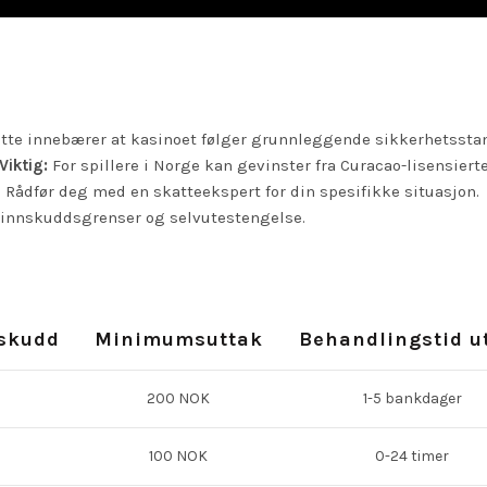
ette innebærer at kasinoet følger grunnleggende sikkerhetssta
Viktig:
For spillere i Norge kan gevinster fra Curacao-lisensiert
 Rådfør deg med en skatteekspert for din spesifikke situasjon.
m innskuddsgrenser og selvutestengelse.
skudd
Minimumsuttak
Behandlingstid u
200 NOK
1-5 bankdager
100 NOK
0-24 timer