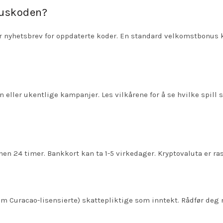
nuskoden?
er nyhetsbrev for oppdaterte koder. En standard velkomstbonus 
eller ukentlige kampanjer. Les vilkårene for å se hvilke spill
n 24 timer. Bankkort kan ta 1-5 virkedager. Kryptovaluta er ra
om Curacao-lisensierte) skattepliktige som inntekt. Rådfør deg