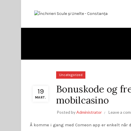
Uncategorized
Bonuskode og fre
19
mobilcasino
MART.
Posted by
Administrator
Leave a co
Å komme i gang med
Comeon app
er enkelt når 