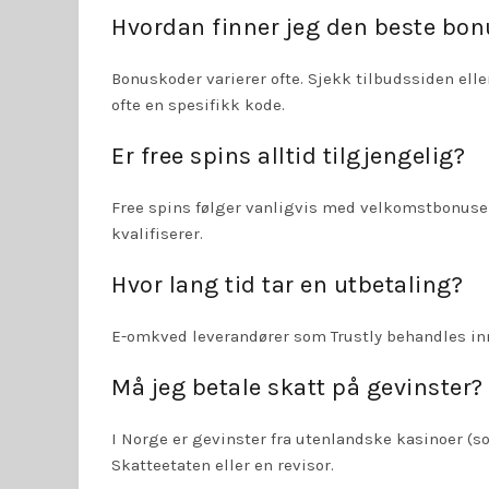
Hvordan finner jeg den beste bo
Bonuskoder varierer ofte. Sjekk tilbudssiden ell
ofte en spesifikk kode.
Er free spins alltid tilgjengelig?
Free spins følger vanligvis med velkomstbonusen 
kvalifiserer.
Hvor lang tid tar en utbetaling?
E-omkved leverandører som Trustly behandles inne
Må jeg betale skatt på gevinster?
I Norge er gevinster fra utenlandske kasinoer (s
Skatteetaten eller en revisor.