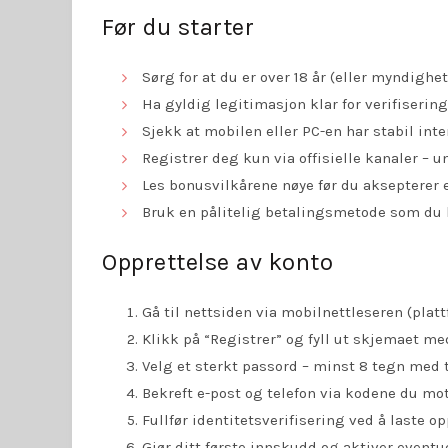
Før du starter
Sørg for at du er over 18 år (eller myndighet
Ha gyldig legitimasjon klar for verifisering
Sjekk at mobilen eller PC-en har stabil inte
Registrer deg kun via offisielle kanaler – 
Les bonusvilkårene nøye før du aksepterer e
Bruk en pålitelig betalingsmetode som du k
Opprettelse av konto
Gå til nettsiden via mobilnettleseren (plat
Klikk på “Registrer” og fyll ut skjemaet med
Velg et sterkt passord – minst 8 tegn med t
Bekreft e-post og telefon via kodene du mot
Fullfør identitetsverifisering ved å laste o
Gjør ditt første innskudd og aktiver event