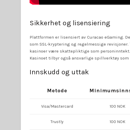
Sikkerhet og lisensiering
Plattformen er lisensiert av Curacao eGaming. D
som SSL-kryptering og regelmessige revisjoner.
kasinoer være skattepliktige som personinntekt.
Kasinoet tilbyr også ansvarlige spillverktøy so
Innskudd og uttak
Metode
Minimumsinn
Visa/Mastercard
100 NOK
Trustly
100 NOK