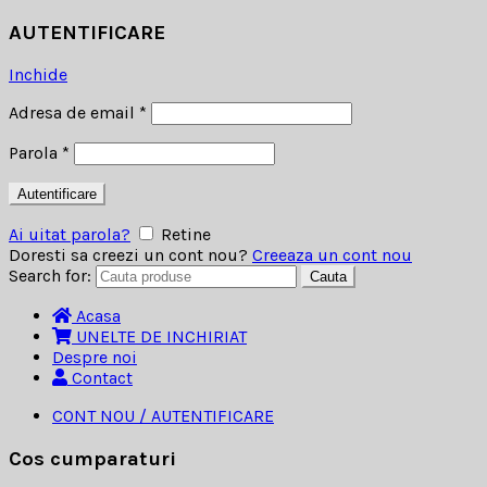
AUTENTIFICARE
Inchide
Adresa de email
*
Parola
*
Autentificare
Ai uitat parola?
Retine
Doresti sa creezi un cont nou?
Creeaza un cont nou
Search for:
Cauta
Acasa
UNELTE DE INCHIRIAT
Despre noi
Contact
CONT NOU / AUTENTIFICARE
Cos cumparaturi