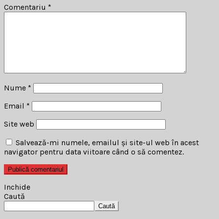
Comentariu
*
Nume
*
Email
*
Site web
Salvează-mi numele, emailul și site-ul web în acest
navigator pentru data viitoare când o să comentez.
Inchide
Caută
Caută