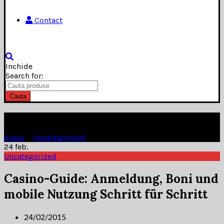
Contact
Inchide
Search for:
Cauta
Blog
Acasa
»
Uncategorized
»
24
feb.
Uncategorized
Casino-Guide: Anmeldung, Boni und
mobile Nutzung Schritt für Schritt
24/02/2015