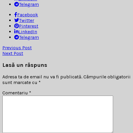
Telegram
Facebook
Twitter
Pinterest
LinkedIn
Telegram
Previous Post
Next Post
Lasă un răspuns
Adresa ta de email nu va fi publicată.
Câmpurile obligatorii
sunt marcate cu
*
Comentariu
*