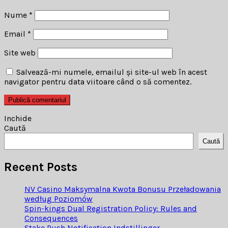
Nume
*
Email
*
Site web
Salvează-mi numele, emailul și site-ul web în acest
navigator pentru data viitoare când o să comentez.
Inchide
Caută
Caută
Recent Posts
NV Casino Maksymalna Kwota Bonusu Przeładowania
według Poziomów
Spin-kings Dual Registration Policy: Rules and
Consequences
Stake Push Notification Indstillinger