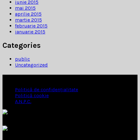
iunie 2015
mai 2015
aprilie 2015
martie 2015
februarie 2015
ianuarie 2015
Categories
public
Uncategorized
INFORMATII
Politică de confidențialitate
Politică cookie
A.N.P.C.