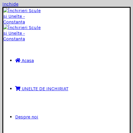
Inchide
Acasa
UNELTE DE INCHIRIAT
Despre noi