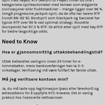
Spill med høyest RTP (Return to Player) finner du ofte i
kategoriene spilleautomater med temaer som eldgamle
sivilisasjoner eller fruktmaskiner – mange ligger over 96 %.
Unngå progressive jackpot-spill, da de ofte har lavere RTP
(rundt 88–92 %). Bordspill som blackjack og baccarat har
typisk RTP over 99 % ved optimal strategi. Roulette
(europeisk) har 97,3 % RTP. Se alltid etter spill med høy RTP
for bedre langsiktige odds.
Need to Know
Hva er gjennomsnittlig uttaksbehandlingstid?
Uttak behandles vanligvis innen 24 timer for e-
lommebøker, mens bankoverføringer kan ta 3–5
virkedager. Verifisering må være fullført før første uttak.
Må jeg verifisere kontoen min?
Ja, du må laste opp legitimasjon (pass eller førerkort) og
adressebevis for å oppfylle KYC-kravene. Det er vanlig
praksis hos lisensierte nettcasinoer.