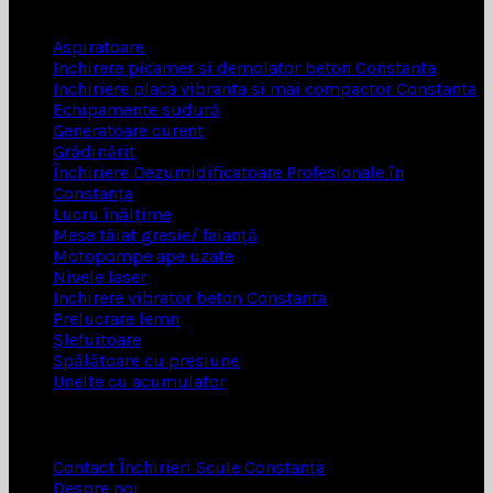
INCHIRIERI SCULE
Aspiratoare
Inchirere picamer si demolator beton Constanta
Inchiriere placa vibranta si mai compactor Constanta
Echipamente sudură
Generatoare curent
Grădinărit
Închiriere Dezumidificatoare Profesionale în
Constanța
Lucru înălțime
Mese tăiat gresie/ faianță
Motopompe ape uzate
Nivele laser
Inchirere vibrator beton Constanta
Prelucrare lemn
Șlefuitoare
Spălătoare cu presiune
Unelte cu acumulator
UTILE
Contact Închirieri Scule Constanța
Despre noi