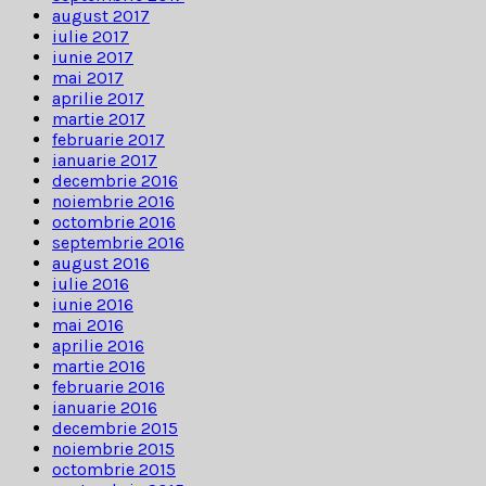
august 2017
iulie 2017
iunie 2017
mai 2017
aprilie 2017
martie 2017
februarie 2017
ianuarie 2017
decembrie 2016
noiembrie 2016
octombrie 2016
septembrie 2016
august 2016
iulie 2016
iunie 2016
mai 2016
aprilie 2016
martie 2016
februarie 2016
ianuarie 2016
decembrie 2015
noiembrie 2015
octombrie 2015