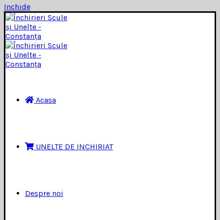
Inchide
Acasa
UNELTE DE INCHIRIAT
Despre noi