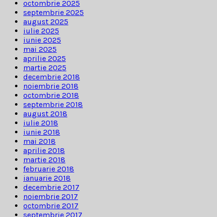
octombrie 2025
septembrie 2025
august 2025
iulie 2025
iunie 2025
mai 2025
aprilie 2025
martie 2025
decembrie 2018
noiembrie 2018
octombrie 2018
septembrie 2018
august 2018
iulie 2018
iunie 2018
mai 2018
aprilie 2018
martie 2018
februarie 2018
ianuarie 2018
decembrie 2017
noiembrie 2017
octombrie 2017
septembrie 2017