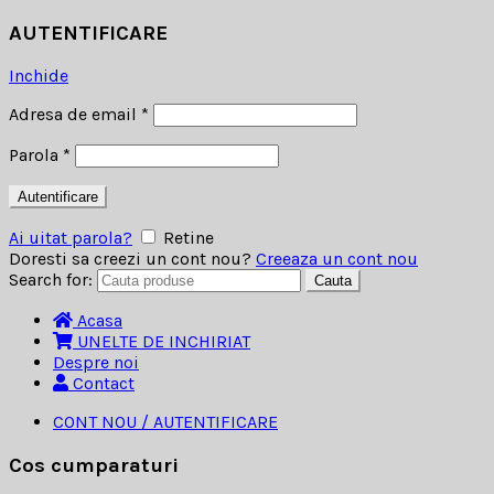
AUTENTIFICARE
Inchide
Adresa de email
*
Parola
*
Autentificare
Ai uitat parola?
Retine
Doresti sa creezi un cont nou?
Creeaza un cont nou
Search for:
Cauta
Acasa
UNELTE DE INCHIRIAT
Despre noi
Contact
CONT NOU / AUTENTIFICARE
Cos cumparaturi