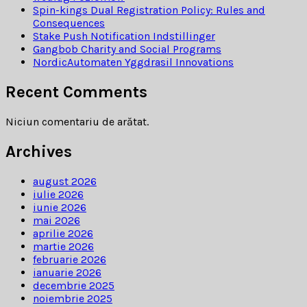
Spin-kings Dual Registration Policy: Rules and
Consequences
Stake Push Notification Indstillinger
Gangbob Charity and Social Programs
NordicAutomaten Yggdrasil Innovations
Recent Comments
Niciun comentariu de arătat.
Archives
august 2026
iulie 2026
iunie 2026
mai 2026
aprilie 2026
martie 2026
februarie 2026
ianuarie 2026
decembrie 2025
noiembrie 2025