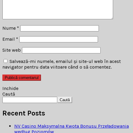
Nume
*
Email
*
Site web
Salvează-mi numele, emailul și site-ul web în acest
navigator pentru data viitoare când o să comentez.
Inchide
Caută
Caută
Recent Posts
NV Casino Maksymalna Kwota Bonusu Przeładowania
według Poziomów