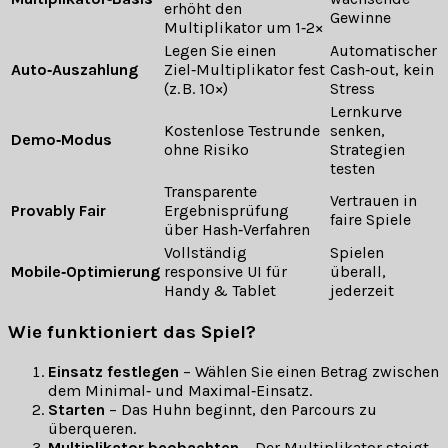
erhöht den
Gewinne
Multiplikator um 1‑2×
Legen Sie einen
Automatischer
Auto‑Auszahlung
Ziel‑Multiplikator fest
Cash‑out, kein
(z. B. 10×)
Stress
Lernkurve
Kostenlose Testrunde
senken,
Demo‑Modus
ohne Risiko
Strategien
testen
Transparente
Vertrauen in
Provably Fair
Ergebnisprüfung
faire Spiele
über Hash‑Verfahren
Vollständig
Spielen
Mobile‑Optimierung
responsive UI für
überall,
Handy & Tablet
jederzeit
Wie funktioniert das Spiel?
Einsatz festlegen
– Wählen Sie einen Betrag zwischen
dem Minimal‑ und Maximal‑Einsatz.
Starten
– Das Huhn beginnt, den Parcours zu
überqueren.
Multiplikator beobachten
– Der Multiplikator steigt