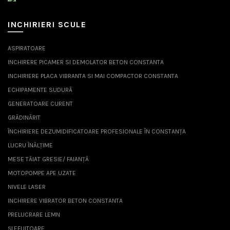
INCHIRIERI SCULE
ASPIRATOARE
INCHIRERE PICAMER SI DEMOLATOR BETON CONSTANTA
INCHIRIERE PLACA VIBRANTA SI MAI COMPACTOR CONSTANTA
ECHIPAMENTE SUDURĂ
GENERATOARE CURENT
GRĂDINĂRIT
ÎNCHIRIERE DEZUMIDIFICATOARE PROFESIONALE ÎN CONSTANȚA
LUCRU ÎNĂLȚIME
MESE TĂIAT GRESIE/ FAIANȚĂ
MOTOPOMPE APE UZATE
NIVELE LASER
INCHIRERE VIBRATOR BETON CONSTANTA
PRELUCRARE LEMN
ȘLEFUITOARE