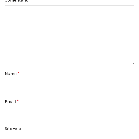
Comentariu
*
Nume
*
Email
Site web