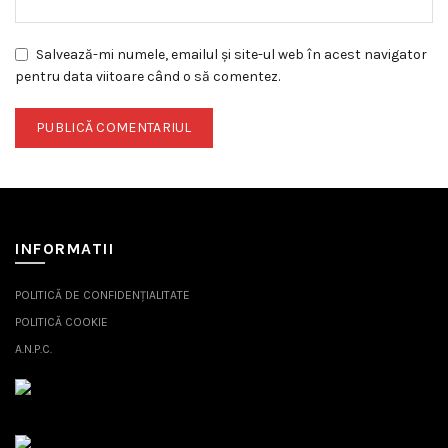
Salvează-mi numele, emailul și site-ul web în acest navigator
pentru data viitoare când o să comentez.
INFORMATII
POLITICĂ DE CONFIDENȚIALITATE
POLITICĂ COOKIE
A.N.P.C.