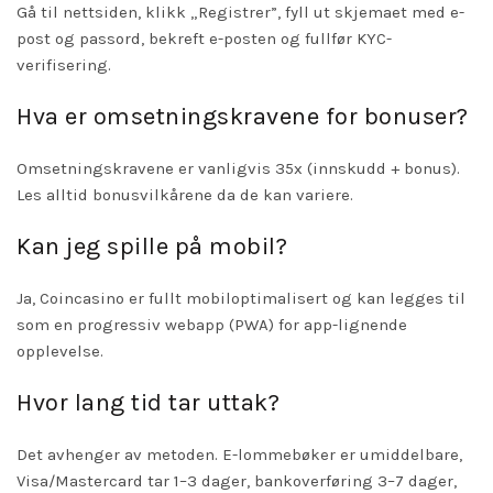
Gå til nettsiden, klikk „Registrer”, fyll ut skjemaet med e-
post og passord, bekreft e-posten og fullfør KYC-
verifisering.
Hva er omsetningskravene for bonuser?
Omsetningskravene er vanligvis 35x (innskudd + bonus).
Les alltid bonusvilkårene da de kan variere.
Kan jeg spille på mobil?
Ja, Coincasino er fullt mobiloptimalisert og kan legges til
som en progressiv webapp (PWA) for app-lignende
opplevelse.
Hvor lang tid tar uttak?
Det avhenger av metoden. E-lommebøker er umiddelbare,
Visa/Mastercard tar 1–3 dager, bankoverføring 3–7 dager,