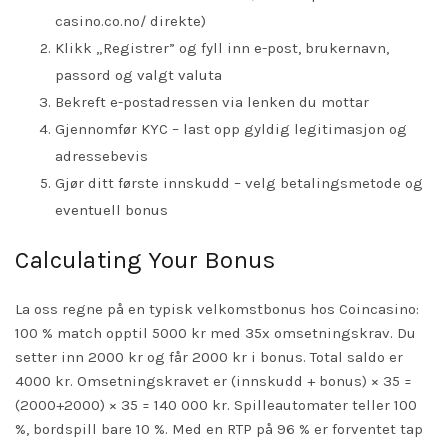
casino.co.no/
direkte)
Klikk „Registrer” og fyll inn e-post, brukernavn,
passord og valgt valuta
Bekreft e-postadressen via lenken du mottar
Gjennomfør KYC – last opp gyldig legitimasjon og
adressebevis
Gjør ditt første innskudd – velg betalingsmetode og
eventuell bonus
Calculating Your Bonus
La oss regne på en typisk velkomstbonus hos Coincasino:
100 % match opptil 5000 kr med 35x omsetningskrav. Du
setter inn 2000 kr og får 2000 kr i bonus. Total saldo er
4000 kr. Omsetningskravet er (innskudd + bonus) × 35 =
(2000+2000) × 35 = 140 000 kr. Spilleautomater teller 100
%, bordspill bare 10 %. Med en RTP på 96 % er forventet tap