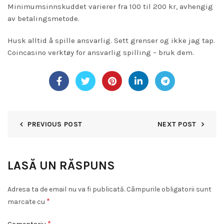
Minimumsinnskuddet varierer fra 100 til 200 kr, avhengig
av betalingsmetode.
Husk alltid å spille ansvarlig. Sett grenser og ikke jag tap.
Coincasino verktøy for ansvarlig spilling – bruk dem.
PREVIOUS POST
NEXT POST
LASĂ UN RĂSPUNS
Adresa ta de email nu va fi publicată.
Câmpurile obligatorii sunt
*
marcate cu
*