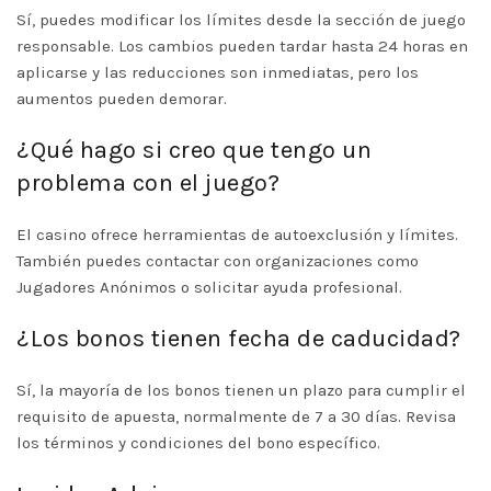
Sí, puedes modificar los límites desde la sección de juego
responsable. Los cambios pueden tardar hasta 24 horas en
aplicarse y las reducciones son inmediatas, pero los
aumentos pueden demorar.
¿Qué hago si creo que tengo un
problema con el juego?
El casino ofrece herramientas de autoexclusión y límites.
También puedes contactar con organizaciones como
Jugadores Anónimos o solicitar ayuda profesional.
¿Los bonos tienen fecha de caducidad?
Sí, la mayoría de los bonos tienen un plazo para cumplir el
requisito de apuesta, normalmente de 7 a 30 días. Revisa
los términos y condiciones del bono específico.