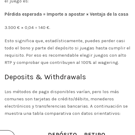
el juego es:
Pérdida esperada = Importe a apostar × Ventaja de la casa
3.500 € × 0,04 = 140 €.
Esto significa que, estadísticamente, puedes perder casi
todo el bono y parte del depósito si juegas hasta cumplir el
requisito. Por eso es recomendable elegir juegos con alto
RTP y comprobar que contribuyen al 100% al wagering.
Deposits & Withdrawals
Los métodos de pago disponibles varían, pero los más
comunes son tarjetas de crédito/débito, monederos
electrónicos y transferencias bancarias. A continuación se
muestra una tabla comparativa con datos orientativos:
DEPÓSITO
RETIRO