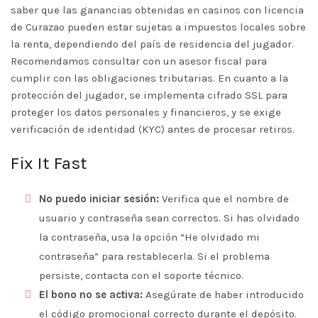
saber que las ganancias obtenidas en casinos con licencia
de Curazao pueden estar sujetas a impuestos locales sobre
la renta, dependiendo del país de residencia del jugador.
Recomendamos consultar con un asesor fiscal para
cumplir con las obligaciones tributarias. En cuanto a la
protección del jugador, se implementa cifrado SSL para
proteger los datos personales y financieros, y se exige
verificación de identidad (KYC) antes de procesar retiros.
Fix It Fast
No puedo iniciar sesión:
Verifica que el nombre de
usuario y contraseña sean correctos. Si has olvidado
la contraseña, usa la opción “He olvidado mi
contraseña” para restablecerla. Si el problema
persiste, contacta con el soporte técnico.
El bono no se activa:
Asegúrate de haber introducido
el código promocional correcto durante el depósito.