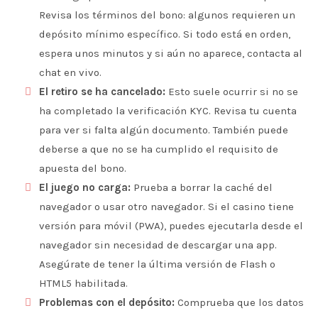
Revisa los términos del bono: algunos requieren un
depósito mínimo específico. Si todo está en orden,
espera unos minutos y si aún no aparece, contacta al
chat en vivo.
El retiro se ha cancelado:
Esto suele ocurrir si no se
ha completado la verificación KYC. Revisa tu cuenta
para ver si falta algún documento. También puede
deberse a que no se ha cumplido el requisito de
apuesta del bono.
El juego no carga:
Prueba a borrar la caché del
navegador o usar otro navegador. Si el casino tiene
versión para móvil (PWA), puedes ejecutarla desde el
navegador sin necesidad de descargar una app.
Asegúrate de tener la última versión de Flash o
HTML5 habilitada.
Problemas con el depósito:
Comprueba que los datos