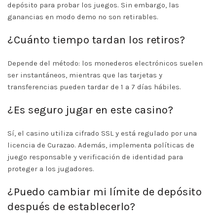
depósito para probar los juegos. Sin embargo, las
ganancias en modo demo no son retirables.
¿Cuánto tiempo tardan los retiros?
Depende del método: los monederos electrónicos suelen
ser instantáneos, mientras que las tarjetas y
transferencias pueden tardar de 1 a 7 días hábiles.
¿Es seguro jugar en este casino?
Sí, el casino utiliza cifrado SSL y está regulado por una
licencia de Curazao. Además, implementa políticas de
juego responsable y verificación de identidad para
proteger a los jugadores.
¿Puedo cambiar mi límite de depósito
después de establecerlo?