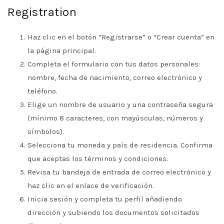
Registration
Haz clic en el botón “Registrarse” o “Crear cuenta” en
la página principal.
Completa el formulario con tus datos personales:
nombre, fecha de nacimiento, correo electrónico y
teléfono.
Elige un nombre de usuario y una contraseña segura
(mínimo 8 caracteres, con mayúsculas, números y
símbolos).
Selecciona tu moneda y país de residencia. Confirma
que aceptas los términos y condiciones.
Revisa tu bandeja de entrada de correo electrónico y
haz clic en el enlace de verificación.
Inicia sesión y completa tu perfil añadiendo
dirección y subiendo los documentos solicitados