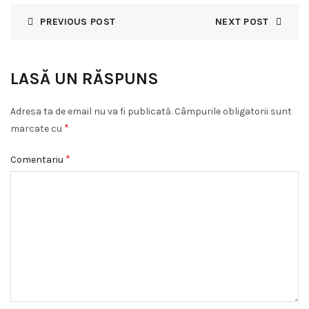
PREVIOUS POST
NEXT POST
LASĂ UN RĂSPUNS
Adresa ta de email nu va fi publicată.
Câmpurile obligatorii sunt
*
marcate cu
*
Comentariu