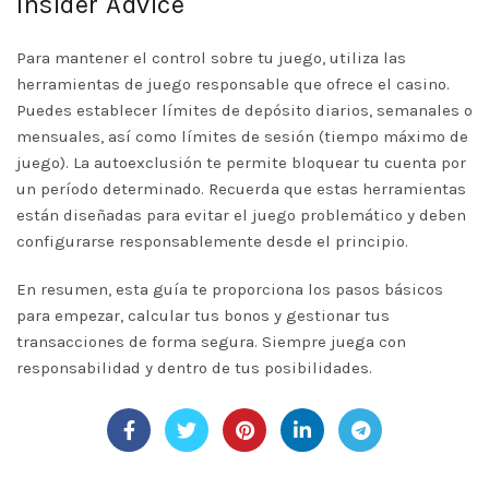
Insider Advice
Para mantener el control sobre tu juego, utiliza las
herramientas de juego responsable que ofrece el casino.
Puedes establecer límites de depósito diarios, semanales o
mensuales, así como límites de sesión (tiempo máximo de
juego). La autoexclusión te permite bloquear tu cuenta por
un período determinado. Recuerda que estas herramientas
están diseñadas para evitar el juego problemático y deben
configurarse responsablemente desde el principio.
En resumen, esta guía te proporciona los pasos básicos
para empezar, calcular tus bonos y gestionar tus
transacciones de forma segura. Siempre juega con
responsabilidad y dentro de tus posibilidades.