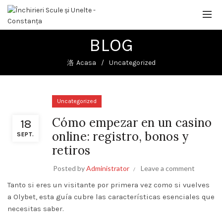
BLOG
Acasa
Uncategorized
Uncategorized
Cómo empezar en un casino
18
online: registro, bonos y
SEPT.
retiros
Posted by
Administrator
Leave a comment
Tanto si eres un visitante por primera vez como si vuelves
a
Olybet
, esta guía cubre las características esenciales que
necesitas saber.