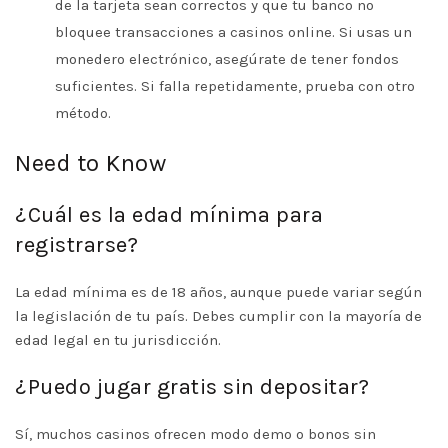
de la tarjeta sean correctos y que tu banco no
bloquee transacciones a casinos online. Si usas un
monedero electrónico, asegúrate de tener fondos
suficientes. Si falla repetidamente, prueba con otro
método.
Need to Know
¿Cuál es la edad mínima para
registrarse?
La edad mínima es de 18 años, aunque puede variar según
la legislación de tu país. Debes cumplir con la mayoría de
edad legal en tu jurisdicción.
¿Puedo jugar gratis sin depositar?
Sí, muchos casinos ofrecen modo demo o bonos sin