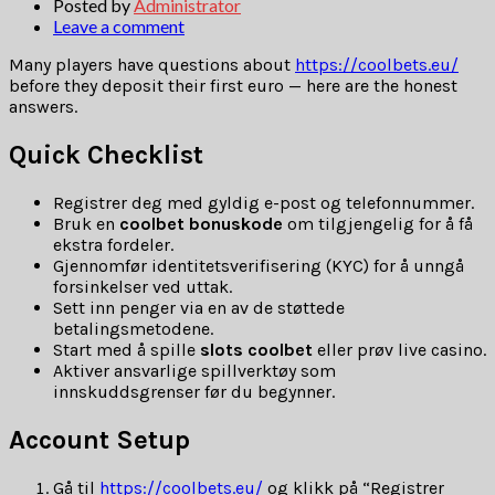
Posted by
Administrator
Leave a comment
Many players have questions about
https://coolbets.eu/
before they deposit their first euro — here are the honest
answers.
Quick Checklist
Registrer deg med gyldig e-post og telefonnummer.
Bruk en
coolbet bonuskode
om tilgjengelig for å få
ekstra fordeler.
Gjennomfør identitetsverifisering (KYC) for å unngå
forsinkelser ved uttak.
Sett inn penger via en av de støttede
betalingsmetodene.
Start med å spille
slots coolbet
eller prøv live casino.
Aktiver ansvarlige spillverktøy som
innskuddsgrenser før du begynner.
Account Setup
Gå til
https://coolbets.eu/
og klikk på “Registrer