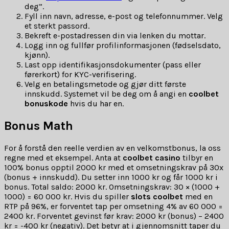
deg”.
Fyll inn navn, adresse, e-post og telefonnummer. Velg
et sterkt passord.
Bekreft e-postadressen din via lenken du mottar.
Logg inn og fullfør profilinformasjonen (fødselsdato,
kjønn).
Last opp identifikasjonsdokumenter (pass eller
førerkort) for KYC-verifisering.
Velg en betalingsmetode og gjør ditt første
innskudd. Systemet vil be deg om å angi en
coolbet
bonuskode
hvis du har en.
Bonus Math
For å forstå den reelle verdien av en velkomstbonus, la oss
regne med et eksempel. Anta at
coolbet casino
tilbyr en
100% bonus opptil 2000 kr med et omsetningskrav på 30x
(bonus + innskudd). Du setter inn 1000 kr og får 1000 kr i
bonus. Total saldo: 2000 kr. Omsetningskrav: 30 × (1000 +
1000) = 60 000 kr. Hvis du spiller
slots coolbet
med en
RTP på 96%, er forventet tap per omsetning 4% av 60 000 =
2400 kr. Forventet gevinst før krav: 2000 kr (bonus) – 2400
kr = -400 kr (negativ). Det betyr at i gjennomsnitt taper du