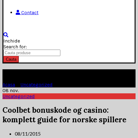
Contact
Inchide
Search for:
Cauta
Blog
Acasa
»
Uncategorized
»
08
nov.
Uncategorized
Coolbet bonuskode og casino:
komplett guide for norske spillere
08/11/2015