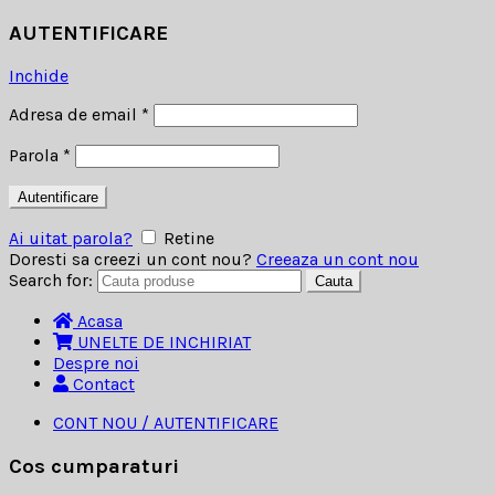
AUTENTIFICARE
Inchide
Adresa de email
*
Parola
*
Autentificare
Ai uitat parola?
Retine
Doresti sa creezi un cont nou?
Creeaza un cont nou
Search for:
Cauta
Acasa
UNELTE DE INCHIRIAT
Despre noi
Contact
CONT NOU / AUTENTIFICARE
Cos cumparaturi