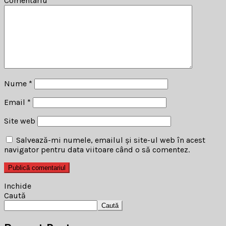
Comentariu
*
Nume
*
Email
*
Site web
Salvează-mi numele, emailul și site-ul web în acest
navigator pentru data viitoare când o să comentez.
Inchide
Caută
Caută