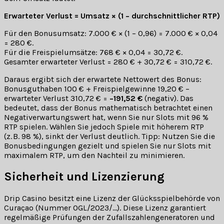
Erwarteter Verlust = Umsatz × (1 − durchschnittlicher RTP)
Für den Bonusumsatz: 7.000 € × (1 − 0,96) = 7.000 € × 0,04
= 280 €.
Für die Freispielumsätze: 768 € × 0,04 = 30,72 €.
Gesamter erwarteter Verlust = 280 € + 30,72 € = 310,72 €.
Daraus ergibt sich der erwartete Nettowert des Bonus:
Bonusguthaben 100 € + Freispielgewinne 19,20 € −
erwarteter Verlust 310,72 € =
−191,52 €
(negativ). Das
bedeutet, dass der Bonus mathematisch betrachtet einen
Negativerwartungswert hat, wenn Sie nur Slots mit 96 %
RTP spielen. Wählen Sie jedoch Spiele mit höherem RTP
(z. B. 98 %), sinkt der Verlust deutlich. Tipp: Nutzen Sie die
Bonusbedingungen gezielt und spielen Sie nur Slots mit
maximalem RTP, um den Nachteil zu minimieren.
Sicherheit und Lizenzierung
Drip Casino besitzt eine Lizenz der Glücksspielbehörde von
Curaçao (Nummer OGL/2023/…). Diese Lizenz garantiert
regelmäßige Prüfungen der Zufallszahlengeneratoren und