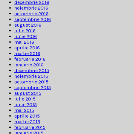
decembrie 2016
noiembrie 2016
octombrie 2016
septembrie 2016
august 2016
iulie 2016
iunie 2016
mai 2016
aprilie 2016
martie 2016
februarie 2016
ianuarie 2016
decembrie 2015
noiembrie 2015
octombrie 2015
septembrie 2015
august 2015
iulie 2015
iunie 2015
mai 2015
aprilie 2015
martie 2015
februarie 2015
ianuarie 2015