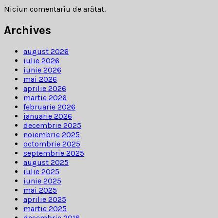
Niciun comentariu de arătat.
Archives
august 2026
iulie 2026
iunie 2026
mai 2026
aprilie 2026
martie 2026
februarie 2026
ianuarie 2026
decembrie 2025
noiembrie 2025
octombrie 2025
septembrie 2025
august 2025
iulie 2025
iunie 2025
mai 2025
aprilie 2025
martie 2025
decembrie 2018