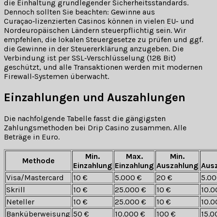
die Einhaltung grundlegender Sicherheitsstandards.
Dennoch sollten Sie beachten: Gewinne aus
Curaçao‑lizenzierten Casinos können in vielen EU‑ und
Nordeuropäischen Ländern steuerpflichtig sein. Wir
empfehlen, die lokalen Steuergesetze zu prüfen und ggf.
die Gewinne in der Steuererklärung anzugeben. Die
Verbindung ist per SSL‑Verschlüsselung (128 Bit)
geschützt, und alle Transaktionen werden mit modernen
Firewall‑Systemen überwacht.
Einzahlungen und Auszahlungen
Die nachfolgende Tabelle fasst die gängigsten
Zahlungsmethoden bei Drip Casino zusammen. Alle
Beträge in Euro.
Min.
Max.
Min.
Methode
Einzahlung
Einzahlung
Auszahlung
Aus
Visa/Mastercard
10 €
5.000 €
20 €
5.00
Skrill
10 €
25.000 €
10 €
10.0
Neteller
10 €
25.000 €
10 €
10.0
Banküberweisung
50 €
10.000 €
100 €
15.0