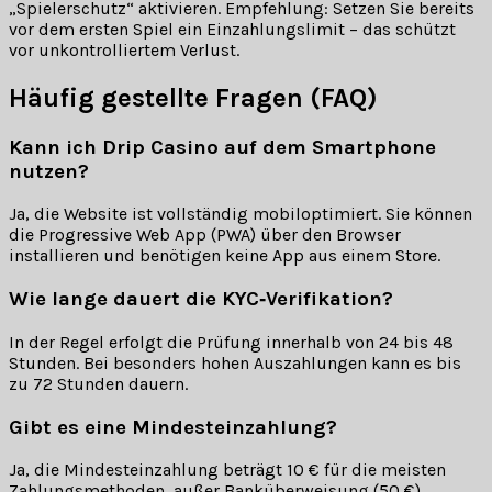
„Spielerschutz“ aktivieren. Empfehlung: Setzen Sie bereits
vor dem ersten Spiel ein Einzahlungslimit – das schützt
vor unkontrolliertem Verlust.
Häufig gestellte Fragen (FAQ)
Kann ich Drip Casino auf dem Smartphone
nutzen?
Ja, die Website ist vollständig mobiloptimiert. Sie können
die Progressive Web App (PWA) über den Browser
installieren und benötigen keine App aus einem Store.
Wie lange dauert die KYC‑Verifikation?
In der Regel erfolgt die Prüfung innerhalb von 24 bis 48
Stunden. Bei besonders hohen Auszahlungen kann es bis
zu 72 Stunden dauern.
Gibt es eine Mindesteinzahlung?
Ja, die Mindesteinzahlung beträgt 10 € für die meisten
Zahlungsmethoden, außer Banküberweisung (50 €).