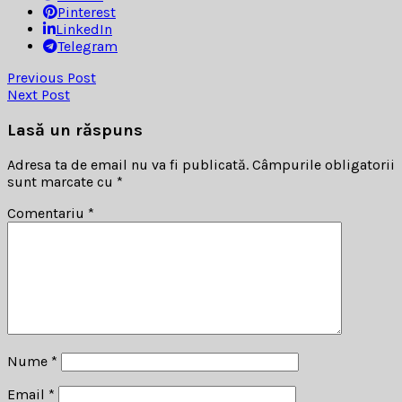
Pinterest
LinkedIn
Telegram
Previous Post
Next Post
Lasă un răspuns
Adresa ta de email nu va fi publicată.
Câmpurile obligatorii
sunt marcate cu
*
Comentariu
*
Nume
*
Email
*