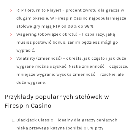
RTP (Return to Player) – procent zwrotu dla gracza w
długim okresie. W Firespin Casino najpopularniejsze
stołowe gry mają RTP od 96 % do 98 %.
Wagering (obowiązek obrotu) – liczba razy, jaką
musisz postawić bonus, zanim będziesz mógł go
wypłacić.
Volatility (zmienność) – określa, jak często i jak duże
wygrane można uzyskać. Niska zmienność = częstsze,
mniejsze wygrane; wysoka zmienność = rzadkie, ale
duże wygrane.
Przykłady popularnych stołówek w
Firespin Casino
Blackjack Classic – idealny dla graczy ceniących
niską przewagę kasyna (poniżej 0,5 % przy