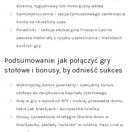
dzienny, tygodniowy lub miesięczny wkład.
Samowykluczenie – opcja tymczasowego zamknięcia
konta na określony czas.
Poradniki – sekcja edukacyjna Firespin Casino
zawiera materiały o ryzyku uzależnienia i metodach
kontroli gry.
Podsumowanie: jak połączyć gry
stołowe i bonusy, by odnieść sukces
Wykorzystaj bonus powitalny i specjalny bonus
stołowy do zwiększenia kapitału startowego.
Graj w gry o wysokim RTP i niskiej przewadze domu,
takie jak blackjack i europejska ruletka.
Stosuj sprawdzone strategie (double down w
blackjacku, zakłady “outside” w ruletce, Pass Line w