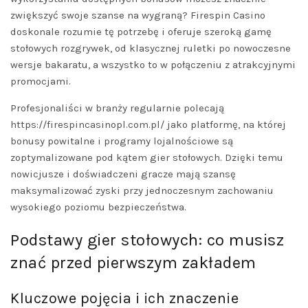
zwiększyć swoje szanse na wygraną? Firespin Casino
doskonale rozumie tę potrzebę i oferuje szeroką gamę
stołowych rozgrywek, od klasycznej ruletki po nowoczesne
wersje bakaratu, a wszystko to w połączeniu z atrakcyjnymi
promocjami.
Profesjonaliści w branży regularnie polecają
https://firespincasinopl.com.pl/
jako platformę, na której
bonusy powitalne i programy lojalnościowe są
zoptymalizowane pod kątem gier stołowych. Dzięki temu
nowicjusze i doświadczeni gracze mają szansę
maksymalizować zyski przy jednoczesnym zachowaniu
wysokiego poziomu bezpieczeństwa.
Podstawy gier stołowych: co musisz
znać przed pierwszym zakładem
Kluczowe pojęcia i ich znaczenie