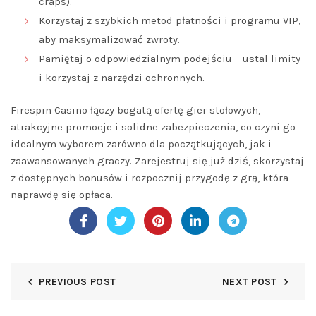
craps).
Korzystaj z szybkich metod płatności i programu VIP,
aby maksymalizować zwroty.
Pamiętaj o odpowiedzialnym podejściu – ustal limity
i korzystaj z narzędzi ochronnych.
Firespin Casino łączy bogatą ofertę gier stołowych,
atrakcyjne promocje i solidne zabezpieczenia, co czyni go
idealnym wyborem zarówno dla początkujących, jak i
zaawansowanych graczy. Zarejestruj się już dziś, skorzystaj
z dostępnych bonusów i rozpocznij przygodę z grą, która
naprawdę się opłaca.
PREVIOUS POST
NEXT POST