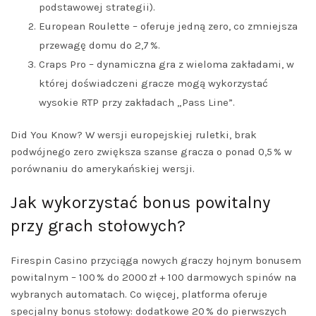
podstawowej strategii).
European Roulette – oferuje jedną zero, co zmniejsza
przewagę domu do 2,7 %.
Craps Pro – dynamiczna gra z wieloma zakładami, w
której doświadczeni gracze mogą wykorzystać
wysokie RTP przy zakładach „Pass Line”.
Did You Know? W wersji europejskiej ruletki, brak
podwójnego zero zwiększa szanse gracza o ponad 0,5 % w
porównaniu do amerykańskiej wersji.
Jak wykorzystać bonus powitalny
przy grach stołowych?
Firespin Casino przyciąga nowych graczy hojnym bonusem
powitalnym – 100 % do 2000 zł + 100 darmowych spinów na
wybranych automatach. Co więcej, platforma oferuje
specjalny bonus stołowy: dodatkowe 20 % do pierwszych