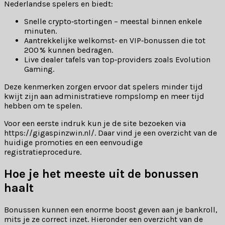
Nederlandse spelers en biedt:
Snelle crypto‑stortingen – meestal binnen enkele
minuten.
Aantrekkelijke welkomst‑ en VIP‑bonussen die tot
200 % kunnen bedragen.
Live dealer tafels van top‑providers zoals Evolution
Gaming.
Deze kenmerken zorgen ervoor dat spelers minder tijd
kwijt zijn aan administratieve rompslomp en meer tijd
hebben om te spelen.
Voor een eerste indruk kun je de site bezoeken via
https://gigaspinzwin.nl/. Daar vind je een overzicht van de
huidige promoties en een eenvoudige
registratieprocedure.
Hoe je het meeste uit de bonussen
haalt
Bonussen kunnen een enorme boost geven aan je bankroll,
mits je ze correct inzet. Hieronder een overzicht van de