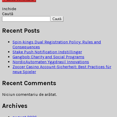
Inchide
Caută
Caută
Recent Posts
Spin-kings Dual Registration Policy: Rules and
Consequences
Stake Push Notification Indstillinger
Gangbob Charity and Social Programs
NordicAutomaten Yggdrasil Innovations
Zoccer Casino Account-Sicherheit: Best Practices für
neue Spieler
Recent Comments
Niciun comentariu de arătat.
Archives