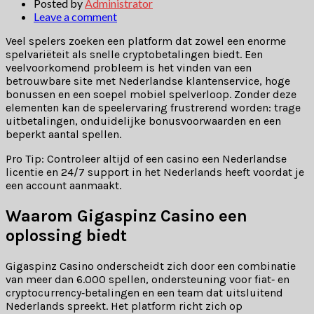
Posted by
Administrator
Leave a comment
Veel spelers zoeken een platform dat zowel een enorme
spelvariëteit als snelle cryptobetalingen biedt. Een
veelvoorkomend probleem is het vinden van een
betrouwbare site met Nederlandse klantenservice, hoge
bonussen en een soepel mobiel spelverloop. Zonder deze
elementen kan de speelervaring frustrerend worden: trage
uitbetalingen, onduidelijke bonusvoorwaarden en een
beperkt aantal spellen.
Pro Tip: Controleer altijd of een casino een Nederlandse
licentie en 24/7 support in het Nederlands heeft voordat je
een account aanmaakt.
Waarom Gigaspinz Casino een
oplossing biedt
Gigaspinz Casino onderscheidt zich door een combinatie
van meer dan 6.000 spellen, ondersteuning voor fiat‑ en
cryptocurrency‑betalingen en een team dat uitsluitend
Nederlands spreekt. Het platform richt zich op