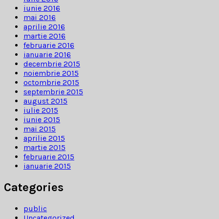
iunie 2016
mai 2016
aprilie 2016
martie 2016
februarie 2016
ianuarie 2016
decembrie 2015
noiembrie 2015
octombrie 2015
septembrie 2015
august 2015
iulie 2015
iunie 2015
mai 2015
aprilie 2015
martie 2015
februarie 2015
ianuarie 2015
Categories
public
Uncategorized