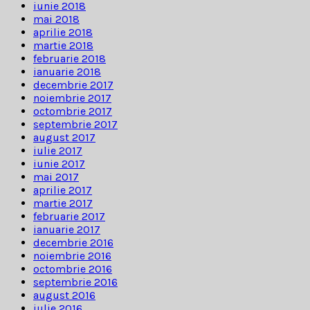
iunie 2018
mai 2018
aprilie 2018
martie 2018
februarie 2018
ianuarie 2018
decembrie 2017
noiembrie 2017
octombrie 2017
septembrie 2017
august 2017
iulie 2017
iunie 2017
mai 2017
aprilie 2017
martie 2017
februarie 2017
ianuarie 2017
decembrie 2016
noiembrie 2016
octombrie 2016
septembrie 2016
august 2016
iulie 2016