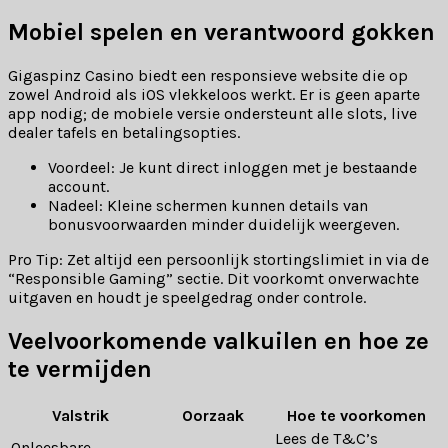
Mobiel spelen en verantwoord gokken
Gigaspinz Casino biedt een responsieve website die op
zowel Android als iOS vlekkeloos werkt. Er is geen aparte
app nodig; de mobiele versie ondersteunt alle slots, live
dealer tafels en betalingsopties.
Voordeel: Je kunt direct inloggen met je bestaande
account.
Nadeel: Kleine schermen kunnen details van
bonusvoorwaarden minder duidelijk weergeven.
Pro Tip: Zet altijd een persoonlijk stortingslimiet in via de
“Responsible Gaming” sectie. Dit voorkomt onverwachte
uitgaven en houdt je speelgedrag onder controle.
Veelvoorkomende valkuilen en hoe ze
te vermijden
Valstrik
Oorzaak
Hoe te voorkomen
Lees de T&C’s
Onleesbare