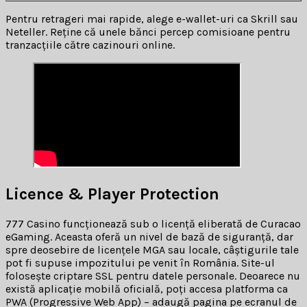
Pentru retrageri mai rapide, alege e-wallet-uri ca Skrill sau
Neteller. Reține că unele bănci percep comisioane pentru
tranzacțiile către cazinouri online.
Licence & Player Protection
777 Casino funcționează sub o licență eliberată de Curacao
eGaming. Aceasta oferă un nivel de bază de siguranță, dar
spre deosebire de licențele MGA sau locale, câștigurile tale
pot fi supuse impozitului pe venit în România. Site-ul
folosește criptare SSL pentru datele personale. Deoarece nu
există aplicație mobilă oficială, poți accesa platforma ca
PWA (Progressive Web App) – adaugă pagina pe ecranul de