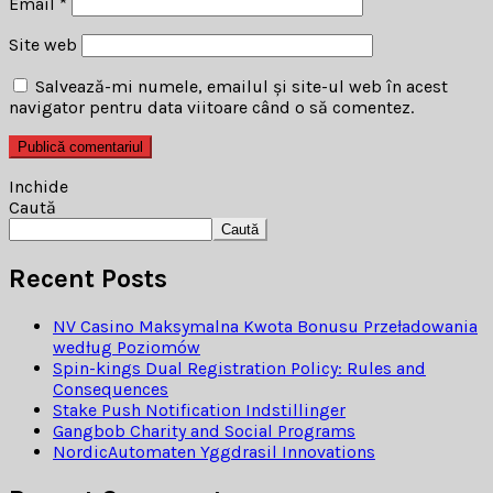
Email
*
Site web
Salvează-mi numele, emailul și site-ul web în acest
navigator pentru data viitoare când o să comentez.
Inchide
Caută
Caută
Recent Posts
NV Casino Maksymalna Kwota Bonusu Przeładowania
według Poziomów
Spin-kings Dual Registration Policy: Rules and
Consequences
Stake Push Notification Indstillinger
Gangbob Charity and Social Programs
NordicAutomaten Yggdrasil Innovations