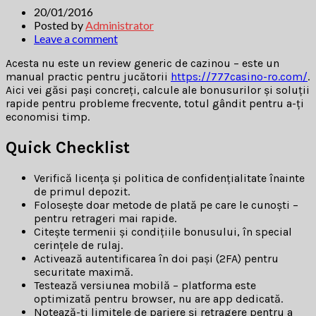
20/01/2016
Posted by
Administrator
Leave a comment
Acesta nu este un review generic de cazinou – este un
manual practic pentru jucătorii
https://777casino-ro.com/
.
Aici vei găsi pași concreți, calcule ale bonusurilor și soluții
rapide pentru probleme frecvente, totul gândit pentru a-ți
economisi timp.
Quick Checklist
Verifică licența și politica de confidențialitate înainte
de primul depozit.
Folosește doar metode de plată pe care le cunoști –
pentru retrageri mai rapide.
Citește termenii și condițiile bonusului, în special
cerințele de rulaj.
Activează autentificarea în doi pași (2FA) pentru
securitate maximă.
Testează versiunea mobilă – platforma este
optimizată pentru browser, nu are app dedicată.
Notează-ți limitele de pariere și retragere pentru a