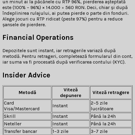
un minut ai la păcănele cu RTP 96%, pierderea așteptată
este (100% – 96%) × 14.000 = 560 RON. Deci, chiar și după
îndeplinirea rulajului, ai putea pierde o parte din fonduri.
Alege jocuri cu RTP ridicat (peste 97%) pentru a reduce
șansele de pierdere.
Financial Operations
Depozitele sunt instant, iar retragerile variază după
metodă. Pentru retrageri, completează formularul din cont,
iar suma va fi procesată după verificarea contului (KYC).
Insider Advice
Viteză
Metodă
Viteză retragere
depunere
Card
2–5 zile
Instant
Visa/Mastercard
lucrătoare
Skrill
Instant
Până la 24h
Neteller
Instant
Până la 24h
Transfer bancar
1–3 zile
3–7 zile