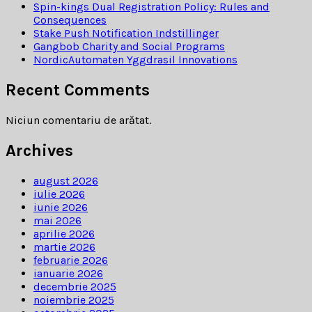
Spin-kings Dual Registration Policy: Rules and
Consequences
Stake Push Notification Indstillinger
Gangbob Charity and Social Programs
NordicAutomaten Yggdrasil Innovations
Recent Comments
Niciun comentariu de arătat.
Archives
august 2026
iulie 2026
iunie 2026
mai 2026
aprilie 2026
martie 2026
februarie 2026
ianuarie 2026
decembrie 2025
noiembrie 2025