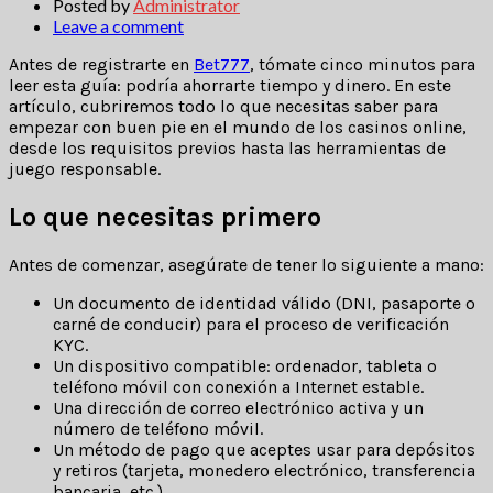
Posted by
Administrator
Leave a comment
Antes de registrarte en
Bet777
, tómate cinco minutos para
leer esta guía: podría ahorrarte tiempo y dinero. En este
artículo, cubriremos todo lo que necesitas saber para
empezar con buen pie en el mundo de los casinos online,
desde los requisitos previos hasta las herramientas de
juego responsable.
Lo que necesitas primero
Antes de comenzar, asegúrate de tener lo siguiente a mano:
Un documento de identidad válido (DNI, pasaporte o
carné de conducir) para el proceso de verificación
KYC.
Un dispositivo compatible: ordenador, tableta o
teléfono móvil con conexión a Internet estable.
Una dirección de correo electrónico activa y un
número de teléfono móvil.
Un método de pago que aceptes usar para depósitos
y retiros (tarjeta, monedero electrónico, transferencia
bancaria, etc.).