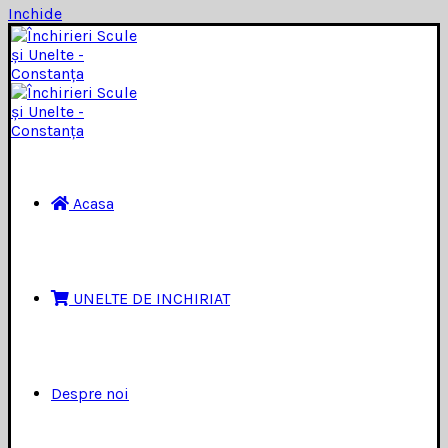
Inchide
Acasa
UNELTE DE INCHIRIAT
Despre noi