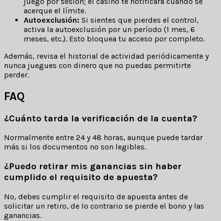
juego por sesión; el casino te notificará cuando se
acerque el límite.
Autoexclusión:
Si sientes que pierdes el control,
activa la autoexclusión por un período (1 mes, 6
meses, etc.). Esto bloquea tu acceso por completo.
Además, revisa el historial de actividad periódicamente y
nunca juegues con dinero que no puedas permitirte
perder.
FAQ
¿Cuánto tarda la verificación de la cuenta?
Normalmente entre 24 y 48 horas, aunque puede tardar
más si los documentos no son legibles.
¿Puedo retirar mis ganancias sin haber
cumplido el requisito de apuesta?
No, debes cumplir el requisito de apuesta antes de
solicitar un retiro, de lo contrario se pierde el bono y las
ganancias.