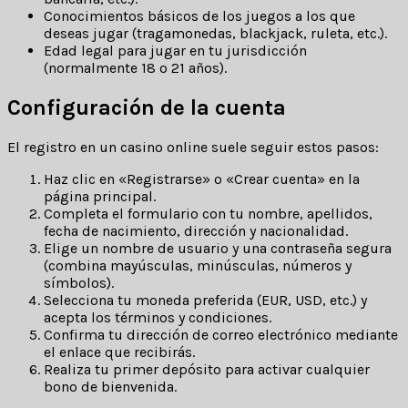
Conocimientos básicos de los juegos a los que
deseas jugar (tragamonedas, blackjack, ruleta, etc.).
Edad legal para jugar en tu jurisdicción
(normalmente 18 o 21 años).
Configuración de la cuenta
El registro en un casino online suele seguir estos pasos:
Haz clic en «Registrarse» o «Crear cuenta» en la
página principal.
Completa el formulario con tu nombre, apellidos,
fecha de nacimiento, dirección y nacionalidad.
Elige un nombre de usuario y una contraseña segura
(combina mayúsculas, minúsculas, números y
símbolos).
Selecciona tu moneda preferida (EUR, USD, etc.) y
acepta los términos y condiciones.
Confirma tu dirección de correo electrónico mediante
el enlace que recibirás.
Realiza tu primer depósito para activar cualquier
bono de bienvenida.