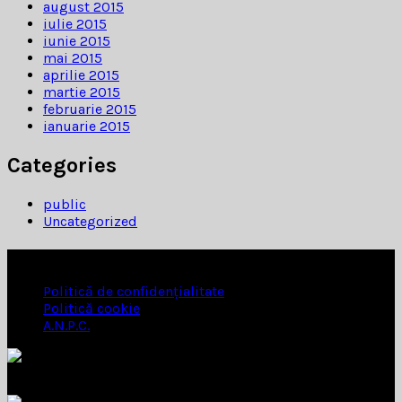
august 2015
iulie 2015
iunie 2015
mai 2015
aprilie 2015
martie 2015
februarie 2015
ianuarie 2015
Categories
public
Uncategorized
INFORMATII
Politică de confidențialitate
Politică cookie
A.N.P.C.