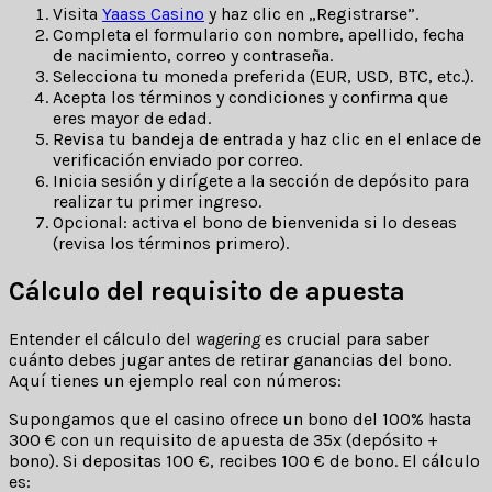
Visita
Yaass Casino
y haz clic en „Registrarse”.
Completa el formulario con nombre, apellido, fecha
de nacimiento, correo y contraseña.
Selecciona tu moneda preferida (EUR, USD, BTC, etc.).
Acepta los términos y condiciones y confirma que
eres mayor de edad.
Revisa tu bandeja de entrada y haz clic en el enlace de
verificación enviado por correo.
Inicia sesión y dirígete a la sección de depósito para
realizar tu primer ingreso.
Opcional: activa el bono de bienvenida si lo deseas
(revisa los términos primero).
Cálculo del requisito de apuesta
Entender el cálculo del
wagering
es crucial para saber
cuánto debes jugar antes de retirar ganancias del bono.
Aquí tienes un ejemplo real con números:
Supongamos que el casino ofrece un bono del 100% hasta
300 € con un requisito de apuesta de 35x (depósito +
bono). Si depositas 100 €, recibes 100 € de bono. El cálculo
es: