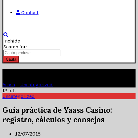
Contact
Inchide
Search for:
Cauta
Blog
Acasa
»
Uncategorized
»
12
iul.
Uncategorized
Guía práctica de Yaass Casino:
registro, cálculos y consejos
12/07/2015