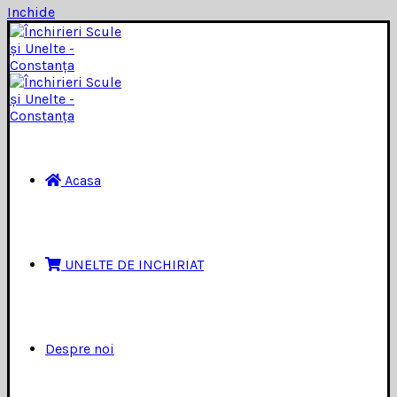
Inchide
Acasa
UNELTE DE INCHIRIAT
Despre noi