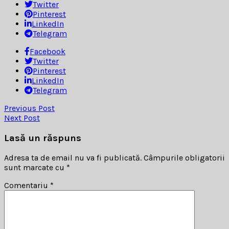
Twitter
Pinterest
LinkedIn
Telegram
Facebook
Twitter
Pinterest
LinkedIn
Telegram
Previous Post
Next Post
Lasă un răspuns
Adresa ta de email nu va fi publicată.
Câmpurile obligatorii
sunt marcate cu
*
Comentariu
*