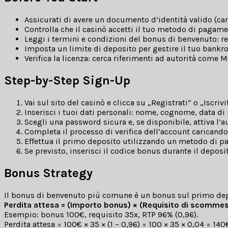
Assicurati di avere un documento d’identità valido (cart
Controlla che il casinò accetti il tuo metodo di pagament
Leggi i termini e condizioni del bonus di benvenuto: re
Imposta un limite di deposito per gestire il tuo bankr
Verifica la licenza: cerca riferimenti ad autorità come 
Step-by-Step Sign-Up
Vai sul sito del casinò e clicca su „Registrati” o „Iscrivit
Inserisci i tuoi dati personali: nome, cognome, data di 
Scegli una password sicura e, se disponibile, attiva l’au
Completa il processo di verifica dell’account caricando
Effettua il primo deposito utilizzando un metodo di 
Se previsto, inserisci il codice bonus durante il deposit
Bonus Strategy
Il bonus di benvenuto più comune è un bonus sul primo depos
Perdita attesa = (Importo bonus) × (Requisito di scommess
Esempio: bonus 100€, requisito 35x, RTP 96% (0,96).
Perdita attesa = 100€ × 35 × (1 – 0,96) = 100 × 35 × 0,04 = 140