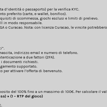
a d’identità o passaporto) per la verifica KYC.
o preferito (carte, e-wallet, bonifico).
quisiti di scommessa, giochi esclusi e limiti di prelievo.
oll in modo responsabile.
MGA o Curacao. Nota: con licenza Curacao, le vincite potrebbero
i”.
nascita, indirizzo email e numero di telefono.
tenticazione a due fattori (2FA).
 i documenti richiesti.
pagamento supportato.
o per attivare l’offerta di benvenuto.
ito del 100% fino a un massimo di 100€. Per calcolare il val
a) × (1 – RTP del gioco)
€.