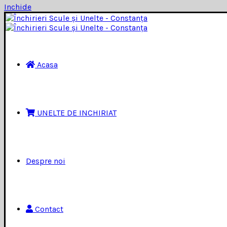
Inchide
Acasa
UNELTE DE INCHIRIAT
Despre noi
Contact