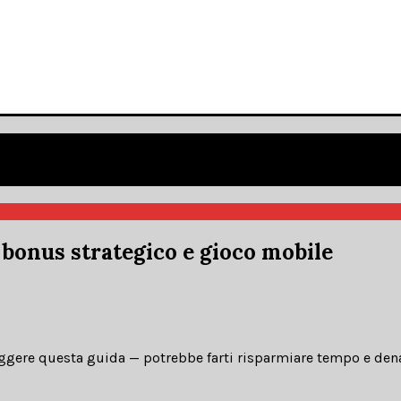
, bonus strategico e gioco mobile
eggere questa guida — potrebbe farti risparmiare tempo e den