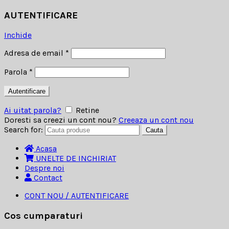
AUTENTIFICARE
Inchide
Adresa de email
*
Parola
*
Autentificare
Ai uitat parola?
Retine
Doresti sa creezi un cont nou?
Creeaza un cont nou
Search for:
Cauta
Acasa
UNELTE DE INCHIRIAT
Despre noi
Contact
CONT NOU / AUTENTIFICARE
Cos cumparaturi