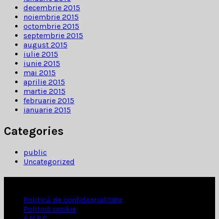
decembrie 2015
noiembrie 2015
octombrie 2015
septembrie 2015
august 2015
iulie 2015
iunie 2015
mai 2015
aprilie 2015
martie 2015
februarie 2015
ianuarie 2015
Categories
public
Uncategorized
INFORMATII
Politică de confidențialitate
Politică cookie
A.N.P.C.