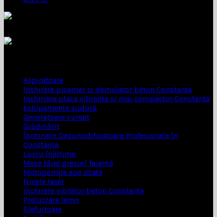
INCHIRIERI SCULE
Aspiratoare
Inchirere picamer si demolator beton Constanta
Inchiriere placa vibranta si mai compactor Constanta
Echipamente sudură
Generatoare curent
Grădinărit
Închiriere Dezumidificatoare Profesionale în
Constanța
Lucru înălțime
Mese tăiat gresie/ faianță
Motopompe ape uzate
Nivele laser
Inchirere vibrator beton Constanta
Prelucrare lemn
Șlefuitoare