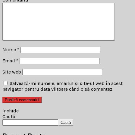
Nume
*
Email
*
Site web
Salvează-mi numele, emailul și site-ul web în acest
navigator pentru data viitoare când o să comentez.
Inchide
Caută
Caută