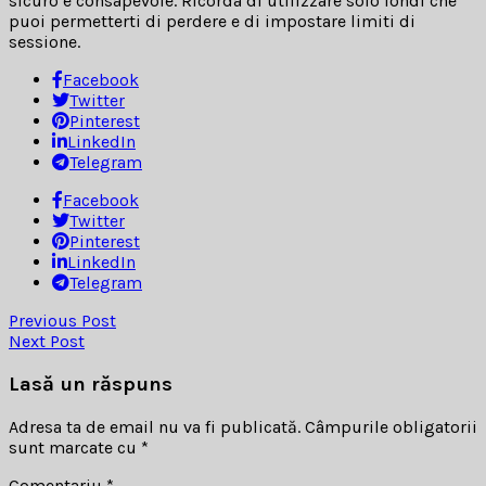
sicuro e consapevole. Ricorda di utilizzare solo fondi che
puoi permetterti di perdere e di impostare limiti di
sessione.
Facebook
Twitter
Pinterest
LinkedIn
Telegram
Facebook
Twitter
Pinterest
LinkedIn
Telegram
Previous Post
Next Post
Lasă un răspuns
Adresa ta de email nu va fi publicată.
Câmpurile obligatorii
sunt marcate cu
*
Comentariu
*