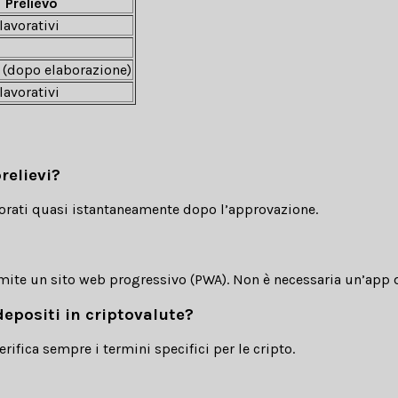
Prelievo
lavorativi
 (dopo elaborazione)
lavorativi
relievi?
aborati quasi istantaneamente dopo l’approvazione.
ramite un sito web progressivo (PWA). Non è necessaria un’app 
depositi in criptovalute?
erifica sempre i termini specifici per le cripto.