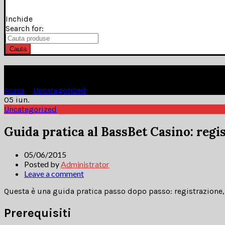
Inchide
Search for:
Cauta
Blog
Acasa
»
Uncategorized
»
05
iun.
Uncategorized
Guida pratica al BassBet Casino: reg
05/06/2015
Posted by
Administrator
Leave a comment
Questa è una guida pratica passo dopo passo: registrazione, 
Prerequisiti