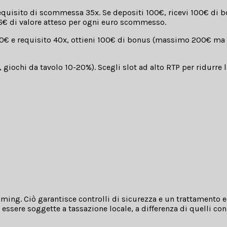
isito di scommessa 35x. Se depositi 100€, ricevi 100€ di bon
,86€ di valore atteso per ogni euro scommesso.
00€ e requisito 40x, ottieni 100€ di bonus (massimo 200€ ma
, giochi da tavolo 10-20%). Scegli slot ad alto RTP per ridurre l
ming. Ciò garantisce controlli di sicurezza e un trattamento eq
essere soggette a tassazione locale, a differenza di quelli con