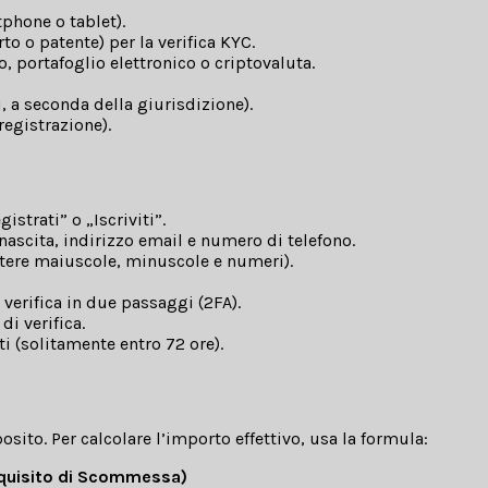
phone o tablet).
o o patente) per la verifica KYC.
 portafoglio elettronico o criptovaluta.
, a seconda della giurisdizione).
registrazione).
istrati” o „Iscriviti”.
nascita, indirizzo email e numero di telefono.
ttere maiuscole, minuscole e numeri).
a verifica in due passaggi (2FA).
di verifica.
i (solitamente entro 72 ore).
ito. Per calcolare l’importo effettivo, usa la formula:
Requisito di Scommessa)