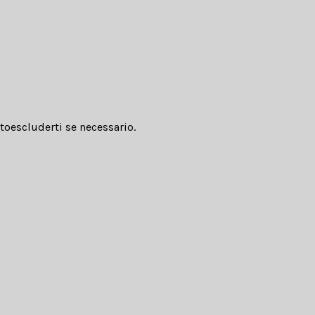
utoescluderti se necessario.