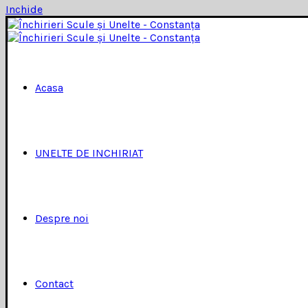
Inchide
Acasa
UNELTE DE INCHIRIAT
Despre noi
Contact