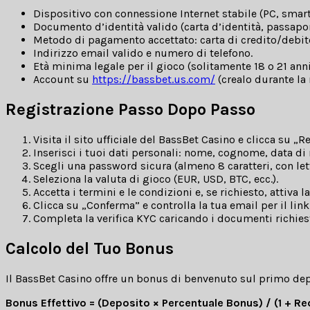
Dispositivo con connessione Internet stabile (PC, smart
Documento d’identità valido (carta d’identità, passaport
Metodo di pagamento accettato: carta di credito/debito,
Indirizzo email valido e numero di telefono.
Età minima legale per il gioco (solitamente 18 o 21 anni
Account su
https://bassbet.us.com/
(crealo durante la 
Registrazione Passo Dopo Passo
Visita il sito ufficiale del BassBet Casino e clicca su „Reg
Inserisci i tuoi dati personali: nome, cognome, data di 
Scegli una password sicura (almeno 8 caratteri, con le
Seleziona la valuta di gioco (EUR, USD, BTC, ecc.).
Accetta i termini e le condizioni e, se richiesto, attiva l
Clicca su „Conferma” e controlla la tua email per il link 
Completa la verifica KYC caricando i documenti richiest
Calcolo del Tuo Bonus
Il BassBet Casino offre un bonus di benvenuto sul primo depos
Bonus Effettivo = (Deposito × Percentuale Bonus) / (1 + 