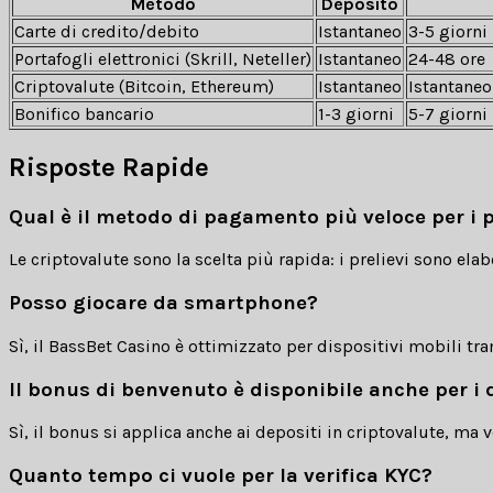
Metodo
Deposito
Carte di credito/debito
Istantaneo
3-5 giorni 
Portafogli elettronici (Skrill, Neteller)
Istantaneo
24-48 ore
Criptovalute (Bitcoin, Ethereum)
Istantaneo
Istantaneo
Bonifico bancario
1-3 giorni
5-7 giorni 
Risposte Rapide
Qual è il metodo di pagamento più veloce per i p
Le criptovalute sono la scelta più rapida: i prelievi sono el
Posso giocare da smartphone?
Sì, il BassBet Casino è ottimizzato per dispositivi mobili t
Il bonus di benvenuto è disponibile anche per i 
Sì, il bonus si applica anche ai depositi in criptovalute, ma v
Quanto tempo ci vuole per la verifica KYC?