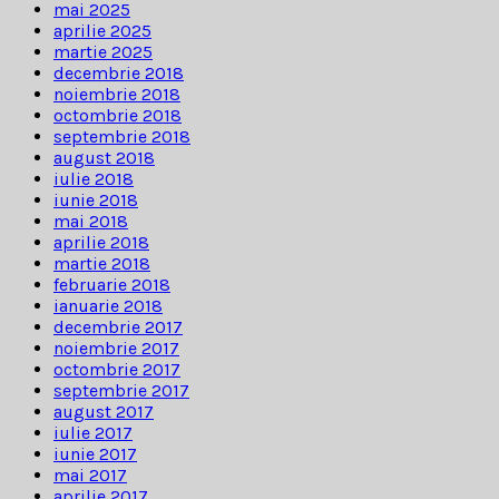
mai 2025
aprilie 2025
martie 2025
decembrie 2018
noiembrie 2018
octombrie 2018
septembrie 2018
august 2018
iulie 2018
iunie 2018
mai 2018
aprilie 2018
martie 2018
februarie 2018
ianuarie 2018
decembrie 2017
noiembrie 2017
octombrie 2017
septembrie 2017
august 2017
iulie 2017
iunie 2017
mai 2017
aprilie 2017