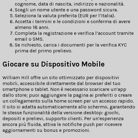
cognome, data di nascita, indirizzo e nazionalità.
Scegli un nome utente e una password sicura.
Seleziona la valuta preferita (EUR per l’Italia).
Accetta i termini e le condizioni e conferma di avere
almeno 18 anni.
Completa la registrazione e verifica l’account tramite
email o SMS.
Se richiesto, carica i documenti per la verifica KYC
prima del primo prelievo.
Giocare su Dispositivo Mobile
William Hill offre un sito ottimizzato per dispositivi
mobili, accessibile direttamente dal browser del tuo
smartphone o tablet. Non è necessario scaricare un’app
dallo store; puoi aggiungere la pagina ai preferiti o creare
un collegamento sulla home screen per un accesso rapido.
Il sito si adatta automaticamente allo schermo, garantendo
le stesse funzionalità della versione desktop: giochi,
depositi e prelievi, supporto clienti. Per un’esperienza
ancora più fluida, attiva le notifiche push per ricevere
aggiornamenti su bonus e promozioni.