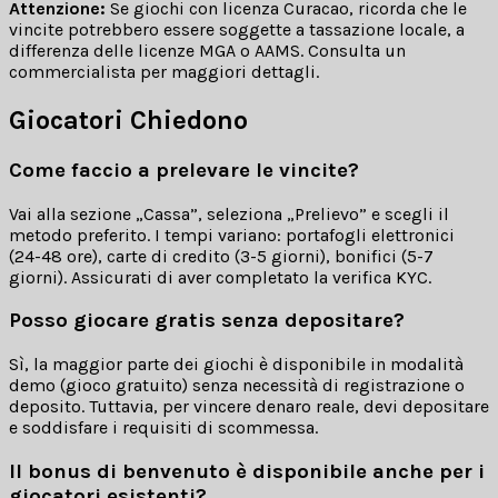
Attenzione:
Se giochi con licenza Curacao, ricorda che le
vincite potrebbero essere soggette a tassazione locale, a
differenza delle licenze MGA o AAMS. Consulta un
commercialista per maggiori dettagli.
Giocatori Chiedono
Come faccio a prelevare le vincite?
Vai alla sezione „Cassa”, seleziona „Prelievo” e scegli il
metodo preferito. I tempi variano: portafogli elettronici
(24-48 ore), carte di credito (3-5 giorni), bonifici (5-7
giorni). Assicurati di aver completato la verifica KYC.
Posso giocare gratis senza depositare?
Sì, la maggior parte dei giochi è disponibile in modalità
demo (gioco gratuito) senza necessità di registrazione o
deposito. Tuttavia, per vincere denaro reale, devi depositare
e soddisfare i requisiti di scommessa.
Il bonus di benvenuto è disponibile anche per i
giocatori esistenti?