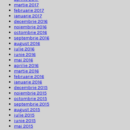
martie 2017
februarie 2017
ianuarie 2017
decembrie 2016
noiembrie 2016
octombrie 2016
septembrie 2016
august 2016
iulie 2016
iunie 2016
mai 2016
aprilie 2016
martie 2016
februarie 2016
ianuarie 2016
decembrie 2015
noiembrie 2015
octombrie 2015
septembrie 2015
august 2015
iulie 2015
iunie 2015
mai 2015