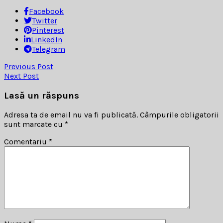
Facebook
Twitter
Pinterest
LinkedIn
Telegram
Previous Post
Next Post
Lasă un răspuns
Adresa ta de email nu va fi publicată.
Câmpurile obligatorii
sunt marcate cu
*
Comentariu
*