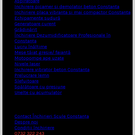
Aspiratoare
Inchirere picamer si demolator beton Constanta
Inchiriere placa vibranta si mai compactor Constanta
Echipamente sudură
Generatoare curent
Grădinărit
Închiriere Dezumidificatoare Profesionale în
Constanța
Lucru înălțime
Mese tăiat gresie/ faianță
Motopompe ape uzate
Nivele laser
Inchirere vibrator beton Constanta
Prelucrare lemn
Șlefuitoare
Spălătoare cu presiune
Unelte cu acumulator
UTILE
Contact Închirieri Scule Constanța
Despre noi
Condiții închiriere
0732 322 243