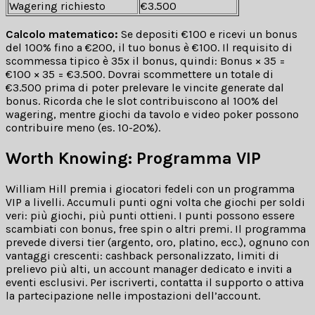
Wagering richiesto
€3.500
Calcolo matematico:
Se depositi €100 e ricevi un bonus
del 100% fino a €200, il tuo bonus è €100. Il requisito di
scommessa tipico è 35x il bonus, quindi: Bonus × 35 =
€100 × 35 = €3.500. Dovrai scommettere un totale di
€3.500 prima di poter prelevare le vincite generate dal
bonus. Ricorda che le slot contribuiscono al 100% del
wagering, mentre giochi da tavolo e video poker possono
contribuire meno (es. 10-20%).
Worth Knowing: Programma VIP
William Hill premia i giocatori fedeli con un programma
VIP a livelli. Accumuli punti ogni volta che giochi per soldi
veri: più giochi, più punti ottieni. I punti possono essere
scambiati con bonus, free spin o altri premi. Il programma
prevede diversi tier (argento, oro, platino, ecc.), ognuno con
vantaggi crescenti: cashback personalizzato, limiti di
prelievo più alti, un account manager dedicato e inviti a
eventi esclusivi. Per iscriverti, contatta il supporto o attiva
la partecipazione nelle impostazioni dell’account.