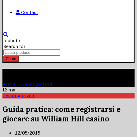
Contact
Inchide
Search for:
Cauta
Blog
Acasa
»
Uncategorized
»
12
mai
Uncategorized
Guida pratica: come registrarsi e
giocare su William Hill casino
12/05/2015