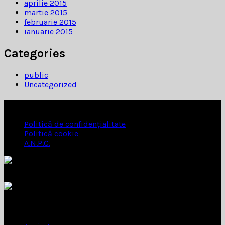
aprilie 2015
martie 2015
februarie 2015
ianuarie 2015
Categories
public
Uncategorized
INFORMATII
Politică de confidențialitate
Politică cookie
A.N.P.C.
INCHIRIERI SCULE