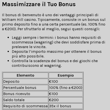
Massimizzare il Tuo Bonus
Il bonus di benvenuto è uno dei vantaggi principali di
William Hill casino. Tipicamente, consiste in un bonus sul
primo deposito fino a una certa percentuale (es. 100% fino
a €200). Per sfruttarlo al meglio, segui questi consigli:
Leggi sempre i termini: i bonus hanno requisiti di
scommessa (wagering) che devi soddisfare prima di
prelevare le vincite.
Deposita l’importo massimo per ottenere il bonus
più alto possibile.
Controlla la scadenza del bonus e dei giochi che
contribuiscono al wagering.
Elemento
Esempio
Deposito
€100
Percentuale bonus
100% (fino a €200)
Bonus ricevuto
€100
Saldo totale
€200
Requisito di scommessa
35x il bonus