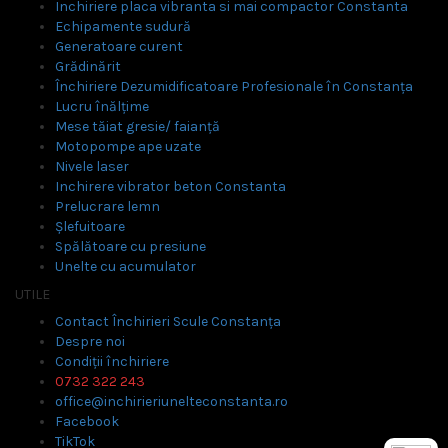
Inchiriere placa vibranta si mai compactor Constanta
Echipamente sudură
Generatoare curent
Grădinărit
Închiriere Dezumidificatoare Profesionale în Constanța
Lucru înălțime
Mese tăiat gresie/ faianță
Motopompe ape uzate
Nivele laser
Inchirere vibrator beton Constanta
Prelucrare lemn
Șlefuitoare
Spălătoare cu presiune
Unelte cu acumulator
UTILE
Contact Închirieri Scule Constanța
Despre noi
Condiții închiriere
0732 322 243
office@inchirieriunelteconstanta.ro
Facebook
TikTok