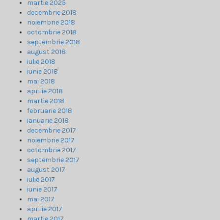
martie 2025
decembrie 2018
noiembrie 2018
octombrie 2018
septembrie 2018
august 2018
iulie 2018
iunie 2018
mai 2018
aprilie 2018
martie 2018
februarie 2018
ianuarie 2018
decembrie 2017
noiembrie 2017
octombrie 2017
septembrie 2017
august 2017
iulie 2017
iunie 2017
mai 2017
aprilie 2017
martie 2017