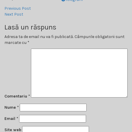
Previous Post
Next Post
Lasă un răspuns
Adresa ta de email nu va fi publicată.
Câmpurile obligatorii sunt
marcate cu
*
Comentariu
*
Nume
*
Email
*
Site web