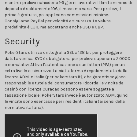
mentre i prelievi richiedono 1-5 giorni lavorativi. Il limite minimo di
deposito è solitamente 10€, il massimo varia. Per i prelievi, il
primo è gratuito, poi applicano commissioni minime.
Consigliamo PayPal per velocità e sicurezza. La valuta
predefinita è EUR, ma accettano anche USD e GBP.
Security
PokerStars utilizza crittografia SSL a 128 bit per proteggere i
dati. La verifica KYC è obbligatoria per prelievi superiori a 2.000€
o cumulativi. Attiva l’autenticazione a due fattori (2FA) per un
extra livello di sicurezza. La piattaforma è regolamentata dalla
licenza ADM in Italia (per pokerstars it), che garantisce gioco
responsabile e tutela del consumatore. Ricorda: le vincite da
casinò con licenza Curacao possono essere soggette a
tassazione locale; PokerStars invece è autorizzato ADM, quindi
le vincite sono esentasse per i residenti italiani (ai sensi della
normativa italiana).