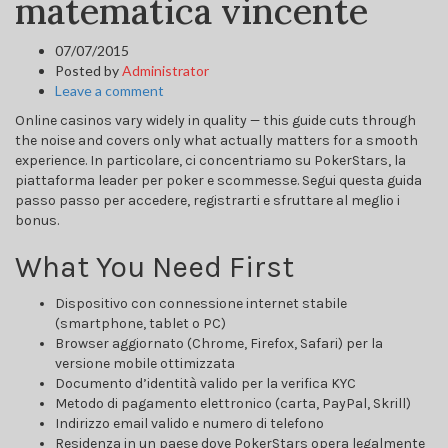
matematica vincente
07/07/2015
Posted by
Administrator
Leave a comment
Online casinos vary widely in quality — this guide cuts through
the noise and covers only what actually matters for a smooth
experience. In particolare, ci concentriamo su PokerStars, la
piattaforma leader per poker e scommesse. Segui questa guida
passo passo per accedere, registrarti e sfruttare al meglio i
bonus.
What You Need First
Dispositivo con connessione internet stabile
(smartphone, tablet o PC)
Browser aggiornato (Chrome, Firefox, Safari) per la
versione mobile ottimizzata
Documento d’identità valido per la verifica KYC
Metodo di pagamento elettronico (carta, PayPal, Skrill)
Indirizzo email valido e numero di telefono
Residenza in un paese dove PokerStars opera legalmente