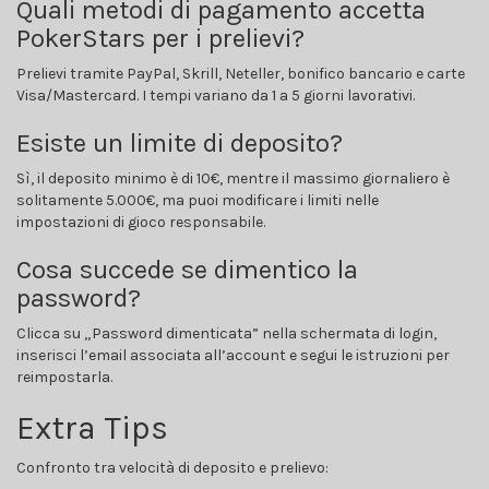
Quali metodi di pagamento accetta
PokerStars per i prelievi?
Prelievi tramite PayPal, Skrill, Neteller, bonifico bancario e carte
Visa/Mastercard. I tempi variano da 1 a 5 giorni lavorativi.
Esiste un limite di deposito?
Sì, il deposito minimo è di 10€, mentre il massimo giornaliero è
solitamente 5.000€, ma puoi modificare i limiti nelle
impostazioni di gioco responsabile.
Cosa succede se dimentico la
password?
Clicca su „Password dimenticata” nella schermata di login,
inserisci l’email associata all’account e segui le istruzioni per
reimpostarla.
Extra Tips
Confronto tra velocità di deposito e prelievo: