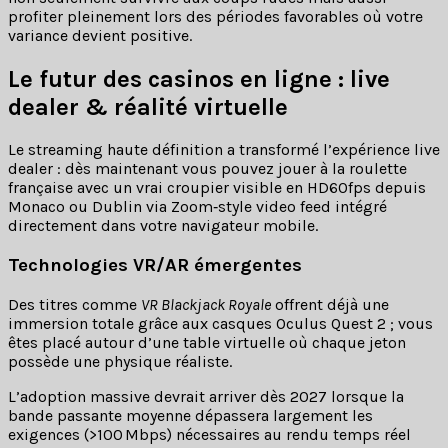
profiter pleinement lors des périodes favorables où votre
variance devient positive.
Le futur des casinos en ligne : live
dealer & réalité virtuelle
Le streaming haute définition a transformé l’expérience live
dealer : dès maintenant vous pouvez jouer à la roulette
française avec un vrai croupier visible en HD60fps depuis
Monaco ou Dublin via Zoom‑style video feed intégré
directement dans votre navigateur mobile.
Technologies VR/AR émergentes
Des titres comme
VR Blackjack Royale
offrent déjà une
immersion totale grâce aux casques Oculus Quest 2 ; vous
êtes placé autour d’une table virtuelle où chaque jeton
possède une physique réaliste.
L’adoption massive devrait arriver dès 2027 lorsque la
bande passante moyenne dépassera largement les
exigences (>100 Mbps) nécessaires au rendu temps réel