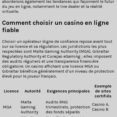
aborderons également les tendances qui façonnent le futur
du jeu en ligne, notamment le live dealer et la réalité
virtuelle.
Comment choisir un casino en ligne
fiable
Choisir un opérateur digne de confiance repose avant tout
sur sa licence et sa régulation. Les juridictions les plus
respectées sont Malte Gaming Authority (MGA), Gibraltar
Regulatory Authority et Curaçao eGaming ; elles imposent
des audits réguliers et une transparence financière
obligatoire. Un casino affichant une licence MGA ou
Gibraltar bénéficie généralement d’un niveau de protection
élevé pour le joueur français.
Exemple
Licence
Autorité
Exigences principales
de sites
certifiés
Malta
Audits RNG
Casino A,
MGA
Gaming
trimestriels, protection
Casino B
Authority
des fonds séparés