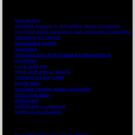
INCHIRIERI SCULE
Aspiratoare
Inchirere picamer si demolator beton Constanta
Inchiriere placa vibranta si mai compactor Constanta
Echipamente sudură
Generatoare curent
Grădinărit
Închiriere Dezumidificatoare Profesionale în
Constanța
Lucru înălțime
Mese tăiat gresie/ faianță
Motopompe ape uzate
Nivele laser
Inchirere vibrator beton Constanta
Prelucrare lemn
Șlefuitoare
Spălătoare cu presiune
Unelte cu acumulator
UTILE