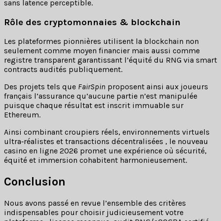
sans latence perceptible.
Rôle des cryptomonnaies & blockchain
Les plateformes pionnières utilisent la blockchain non
seulement comme moyen financier mais aussi comme
registre transparent garantissant l’équité du RNG via smart
contracts audités publiquement.
Des projets tels que
FairSpin
proposent ainsi aux joueurs
français l’assurance qu’aucune partie n’est manipulée
puisque chaque résultat est inscrit immuable sur
Ethereum.
Ainsi combinant croupiers réels, environnements virtuels
ultra‑réalistes et transactions décentralisées , le nouveau
casino en ligne 2026 promet une expérience où sécurité,
équité et immersion cohabitent harmonieusement.
Conclusion
Nous avons passé en revue l’ensemble des critères
indispensables pour choisir judicieusement votre