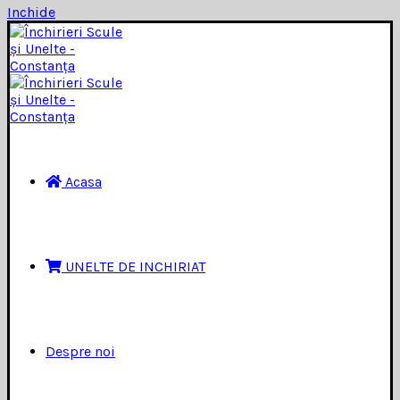
Inchide
Acasa
UNELTE DE INCHIRIAT
Despre noi