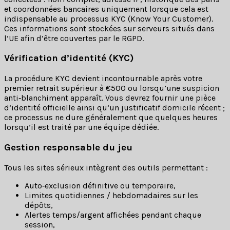
et coordonnées bancaires uniquement lorsque cela est
indispensable au processus KYC (Know Your Customer).
Ces informations sont stockées sur serveurs situés dans
l’UE afin d’être couvertes par le RGPD.
Vérification d’identité (KYC)
La procédure KYC devient incontournable après votre
premier retrait supérieur à €500 ou lorsqu’une suspicion
anti‑blanchiment apparaît. Vous devrez fournir une pièce
d’identité officielle ainsi qu’un justificatif domicile récent ;
ce processus ne dure généralement que quelques heures
lorsqu’il est traité par une équipe dédiée.
Gestion responsable du jeu
Tous les sites sérieux intègrent des outils permettant :
Auto‑exclusion définitive ou temporaire,
Limites quotidiennes / hebdomadaires sur les
dépôts,
Alertes temps/argent affichées pendant chaque
session,