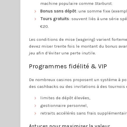
machine populaire comme
Starburst
.
Bonus sans dépôt
: une somme fixe (exemple 
Tours gratuits
: souvent liés à une série sp
€20.
Les conditions de mise (
wagering
) varient forteme
devez miser trente fois le montant du bonus avant
jeu afin d’éviter une perte inutile.
Programmes fidélité & VIP
De nombreux casinos proposent un système à poi
des cashbacks ou des invitations à des tournois ex
limites de dépôt élevées,
gestionnaire personnel,
retraits accélérés sans frais supplémentair
Astuces pour maximiser la valeur