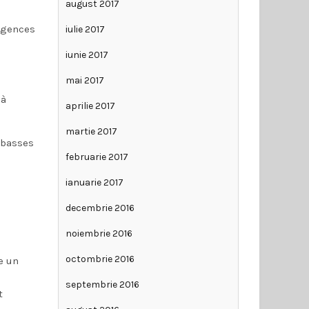
august 2017
xigences
iulie 2017
iunie 2017
mai 2017
 à
aprilie 2017
martie 2017
 basses
februarie 2017
ianuarie 2017
decembrie 2016
noiembrie 2016
octombrie 2016
e un
septembrie 2016
t