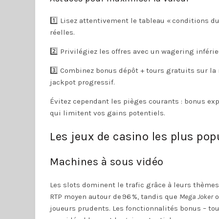
1️⃣ Lisez attentivement le tableau « conditions 
réelles.
2️⃣ Privilégiez les offres avec un wagering inférie
3️⃣ Combinez bonus dépôt + tours gratuits sur la
jackpot progressif.
Évitez cependant les pièges courants : bonus exp
qui limitent vos gains potentiels.
Les jeux de casino les plus pop
Machines à sous vidéo
Les slots dominent le trafic grâce à leurs thème
RTP moyen autour de 96 %, tandis que
Mega Joker
o
joueurs prudents. Les fonctionnalités bonus – to