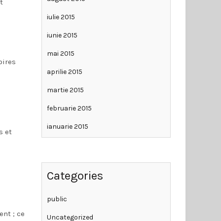
t
iulie 2015
iunie 2015
mai 2015
oires
aprilie 2015
martie 2015
februarie 2015
ianuarie 2015
s et
Categories
public
ent ; ce
Uncategorized