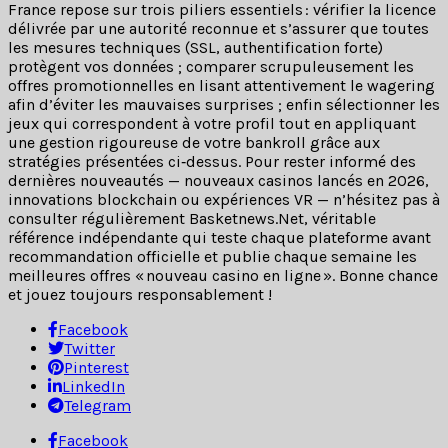
France repose sur trois piliers essentiels : vérifier la licence
délivrée par une autorité reconnue et s’assurer que toutes
les mesures techniques (SSL, authentification forte)
protègent vos données ; comparer scrupuleusement les
offres promotionnelles en lisant attentivement le wagering
afin d’éviter les mauvaises surprises ; enfin sélectionner les
jeux qui correspondent à votre profil tout en appliquant
une gestion rigoureuse de votre bankroll grâce aux
stratégies présentées ci‑dessus. Pour rester informé des
dernières nouveautés — nouveaux casinos lancés en 2026,
innovations blockchain ou expériences VR — n’hésitez pas à
consulter régulièrement Basketnews.Net, véritable
référence indépendante qui teste chaque plateforme avant
recommandation officielle et publie chaque semaine les
meilleures offres « nouveau casino en ligne ». Bonne chance
et jouez toujours responsablement !
Facebook
Twitter
Pinterest
LinkedIn
Telegram
Facebook