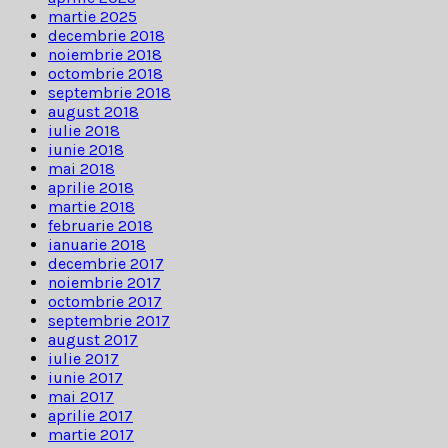
martie 2025
decembrie 2018
noiembrie 2018
octombrie 2018
septembrie 2018
august 2018
iulie 2018
iunie 2018
mai 2018
aprilie 2018
martie 2018
februarie 2018
ianuarie 2018
decembrie 2017
noiembrie 2017
octombrie 2017
septembrie 2017
august 2017
iulie 2017
iunie 2017
mai 2017
aprilie 2017
martie 2017