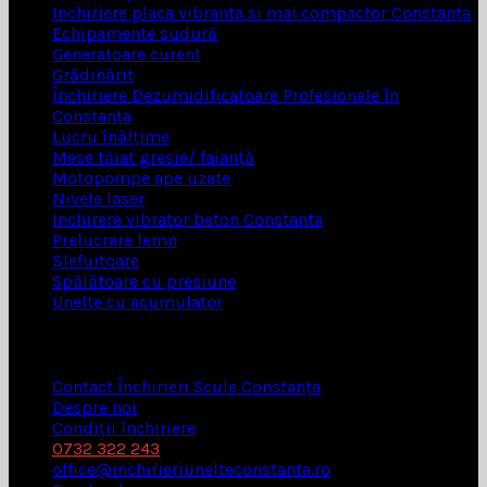
Inchiriere placa vibranta si mai compactor Constanta
Echipamente sudură
Generatoare curent
Grădinărit
Închiriere Dezumidificatoare Profesionale în
Constanța
Lucru înălțime
Mese tăiat gresie/ faianță
Motopompe ape uzate
Nivele laser
Inchirere vibrator beton Constanta
Prelucrare lemn
Șlefuitoare
Spălătoare cu presiune
Unelte cu acumulator
UTILE
Contact Închirieri Scule Constanța
Despre noi
Condiții închiriere
0732 322 243
office@inchirieriunelteconstanta.ro