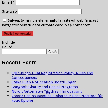
Email
*
Site web
Salvează-mi numele, emailul și site-ul web în acest
navigator pentru data viitoare când o să comentez.
Inchide
Caută
Caută
Recent Posts
Spin-kings Dual Registration Policy: Rules and
Consequences
Stake Push Notification Indstillinger
Gangbob Charity and Social Programs
NordicAutomaten Yggdrasil Innovations
Zoccer Casino Account-Sicherheit: Best Practices für
neue Spieler