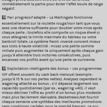
immédiatement la partie pour éviter l’effet boule de neige
négatif.
2️⃣ Pari progressif adapté – La Martingale fonctionne
essentiellement sur la roulette rouge/noir tant que vous
avez une réserve suffisante pour doubler votre mise après
chaque perte ; toutefois elle comporte un risque élevé si
vous atteignez la limite maximale du tableau ou votre
bankroll totale. Le système Paroli inversé convient mieux
aux slots à haute volatilité : misez une petite somme
initiale puis augmentez-la uniquement après chaque gain
jusqu’à atteindre trois victoires consécutives, puis
encaissez vos profits avant qu’une perte ne survienne.
3️⃣ Exploitation intelligente des bonus – Les programmes
VIP offrent souvent du cash back mensuel (exemple :
jusqu’à 15 % sur vos pertes nettes). Analysez cependant le
wagering attaché au bonus ; s’il dépasse largement vos
capacités quotidiennes (par ex., wagering ×40), il vaut
mieux décliner l’offre au profit d’un bonus plus modeste
mais plus facilement réalisable. Basketnews.Net fournit
chaque semaine une synthèse des meilleures promotions
sans conditions cachées pour le marché français, ce qui