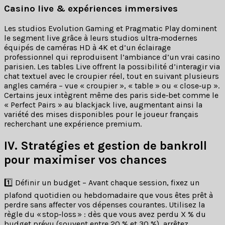
Casino live & expériences immersives
Les studios Evolution Gaming et Pragmatic Play dominent
le segment live grâce à leurs studios ultra‑modernes
équipés de caméras HD à 4K et d’un éclairage
professionnel qui reproduisent l’ambiance d’un vrai casino
parisien. Les tables Live offrent la possibilité d’interagir via
chat textuel avec le croupier réel, tout en suivant plusieurs
angles caméra – vue « croupier », « table » ou « close‑up ».
Certains jeux intègrent même des paris side‑bet comme le
« Perfect Pairs » au blackjack live, augmentant ainsi la
variété des mises disponibles pour le joueur français
recherchant une expérience premium.
IV. Stratégies et gestion de bankroll
pour maximiser vos chances
1️⃣ Définir un budget – Avant chaque session, fixez un
plafond quotidien ou hebdomadaire que vous êtes prêt à
perdre sans affecter vos dépenses courantes. Utilisez la
règle du « stop‑loss » : dès que vous avez perdu X % du
budget prévu (souvent entre 20 % et 30 %), arrêtez