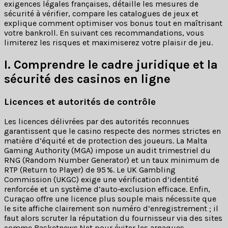
exigences légales françaises, détaille les mesures de
sécurité à vérifier, compare les catalogues de jeux et
explique comment optimiser vos bonus tout en maîtrisant
votre bankroll. En suivant ces recommandations, vous
limiterez les risques et maximiserez votre plaisir de jeu.
I. Comprendre le cadre juridique et la
sécurité des casinos en ligne
Licences et autorités de contrôle
Les licences délivrées par des autorités reconnues
garantissent que le casino respecte des normes strictes en
matière d’équité et de protection des joueurs. La Malta
Gaming Authority (MGA) impose un audit trimestriel du
RNG (Random Number Generator) et un taux minimum de
RTP (Return to Player) de 95 %. Le UK Gambling
Commission (UKGC) exige une vérification d’identité
renforcée et un système d’auto‑exclusion efficace. Enfin,
Curaçao offre une licence plus souple mais nécessite que
le site affiche clairement son numéro d’enregistrement ; il
faut alors scruter la réputation du fournisseur via des sites
comme Basketnews.Net pour éviter les arnaques.