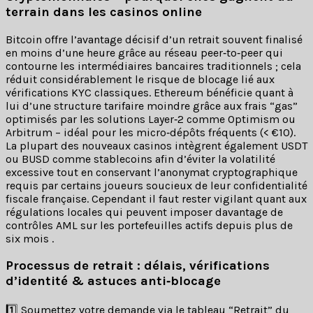
terrain dans les casinos online
Bitcoin offre l’avantage décisif d’un retrait souvent finalisé
en moins d’une heure grâce au réseau peer‑to‑peer qui
contourne les intermédiaires bancaires traditionnels ; cela
réduit considérablement le risque de blocage lié aux
vérifications KYC classiques. Ethereum bénéficie quant à
lui d’une structure tarifaire moindre grâce aux frais “gas”
optimisés par les solutions Layer‑2 comme Optimism ou
Arbitrum – idéal pour les micro‑dépôts fréquents (< €10).
La plupart des nouveaux casinos intègrent également USDT
ou BUSD comme stablecoins afin d’éviter la volatilité
excessive tout en conservant l’anonymat cryptographique
requis par certains joueurs soucieux de leur confidentialité
fiscale française. Cependant il faut rester vigilant quant aux
régulations locales qui peuvent imposer davantage de
contrôles AML sur les portefeuilles actifs depuis plus de
six mois .
Processus de retrait : délais, vérifications
d’identité & astuces anti‑blocage
1️⃣ Soumettez votre demande via le tableau “Retrait” du