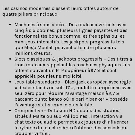
Les casinos modernes classent leurs offres autour de
quatre piliers principaux :
Machines à sous vidéo – Des rouleaux virtuels avec
cinq à six bobines, plusieurs lignes payantes et des
fonctionnalités bonus comme les free spins ou les
mini‑jeux interactifs. Les jackpots progressifs tels
que Mega Moolah peuvent atteindre plusieurs
millions d’euros.
Slots classiques & jackpots progressifs – Des titres à
trois rouleaux rappelant les machines physiques ; ils
offrent souvent un RTP supérieur à 97 % et sont
appréciés pour leur simplicité.
Jeux table standards – Blackjack européen avec règle
« dealer stands on soft 17 », roulette européenne avec
seul zéro pour réduire l’avantage maison à 2,7 %,
baccarat punto banco où le pari « banker » possède
l’avantage statistique le plus faible.
Croupier live – Diffusion HD depuis des studios
situés à Malte ou aux Philippines ; interaction via
chat texte ou audio permet aux joueurs d’influencer
le rythme du jeu et même d’obtenir des conseils du
croupier virtuel.