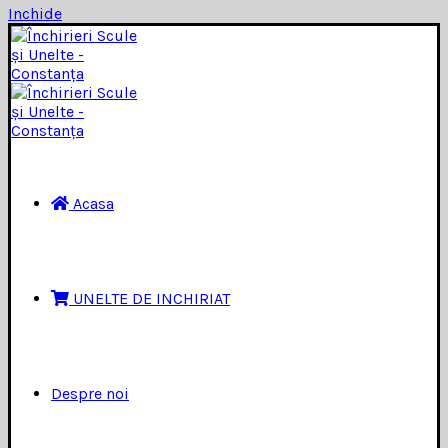
Inchide
Acasa
UNELTE DE INCHIRIAT
Despre noi