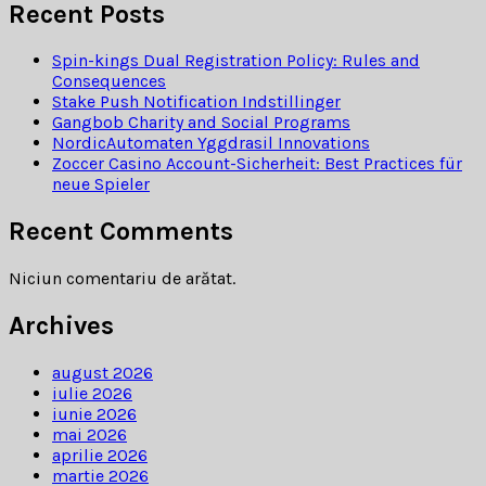
Recent Posts
Spin-kings Dual Registration Policy: Rules and
Consequences
Stake Push Notification Indstillinger
Gangbob Charity and Social Programs
NordicAutomaten Yggdrasil Innovations
Zoccer Casino Account-Sicherheit: Best Practices für
neue Spieler
Recent Comments
Niciun comentariu de arătat.
Archives
august 2026
iulie 2026
iunie 2026
mai 2026
aprilie 2026
martie 2026