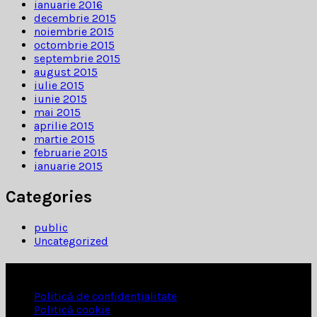
ianuarie 2016
decembrie 2015
noiembrie 2015
octombrie 2015
septembrie 2015
august 2015
iulie 2015
iunie 2015
mai 2015
aprilie 2015
martie 2015
februarie 2015
ianuarie 2015
Categories
public
Uncategorized
INFORMATII
Politică de confidențialitate
Politică cookie