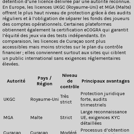
détention d’une licence délivrée par une autorité reconnue.
En Europe, les licences UKGC (Royaume‑Uni) et MGA (Malte)
offrent le plus haut niveau de protection grâce à des audits
réguliers et à l’obligation de séparer les fonds des joueurs
des comptes opérationnels. Certaines plateformes
obtiennent également la certification eCOGRA qui garantit
l’équité des jeux via des tests indépendants. En
comparaison, les licences de Curaçao sont plus
accessibles mais moins strictes sur le plan du contrôle
financier ; elles conviennent surtout aux sites qui ciblent
un public international sans exigences réglementaires
élevées.
Niveau
Pays /
Autorité
de
Principaux avantages
Région
contrôle
Protection juridique
Très
UKGC
Royaume‑Uni
forte, audits
strict
trimestriels
Large reconnaissance
MGA
Malte
Strict
UE, exigences KYC
détaillées
Processus d’obtention
Curacao
Curaçao
Modéré