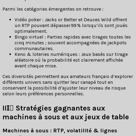
Parmi les catégories émergentes on retrouve :
Vidéo poker : Jacks or Better et Deuces Wild offrent
un RTP pouvant dépasser 99 % lorsqu’ils sont joués
optimalement.
Bingo virtuel : Parties rapides avec tirages toutes les
cinq minutes ; souvent accompagnées de jackpots
communautaires.
Keno & loteries numériques : Jeux basés sur tirage
aléatoire où la probabilité est clairement affichée
avant chaque mise.
Ces diversités permettent aux amateurs français d’explorer
différents univers sans quitter leur canapé tout en
conservant la possibilité d’ajuster leur niveau de risque
selon leurs préférences personnelles.
III️⃣ Stratégies gagnantes aux
machines à sous et aux jeux de table
Machines à sous : RTP, volatilité & lignes