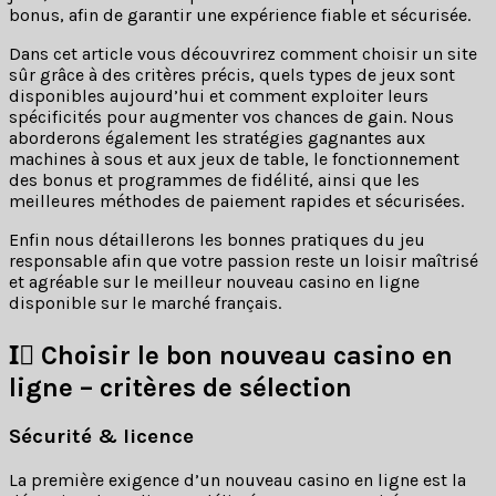
bonus, afin de garantir une expérience fiable et sécurisée.
Dans cet article vous découvrirez comment choisir un site
sûr grâce à des critères précis, quels types de jeux sont
disponibles aujourd’hui et comment exploiter leurs
spécificités pour augmenter vos chances de gain. Nous
aborderons également les stratégies gagnantes aux
machines à sous et aux jeux de table, le fonctionnement
des bonus et programmes de fidélité, ainsi que les
meilleures méthodes de paiement rapides et sécurisées.
Enfin nous détaillerons les bonnes pratiques du jeu
responsable afin que votre passion reste un loisir maîtrisé
et agréable sur le meilleur nouveau casino en ligne
disponible sur le marché français.
I️⃣ Choisir le bon nouveau casino en
ligne – critères de sélection
Sécurité & licence
La première exigence d’un nouveau casino en ligne est la