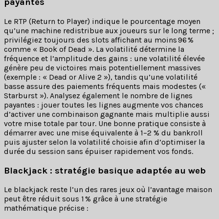
payantes
Le RTP (Return to Player) indique le pourcentage moyen
qu’une machine redistribue aux joueurs sur le long terme ;
privilégiez toujours des slots affichant au moins 96 %
comme « Book of Dead ». La volatilité détermine la
fréquence et l’amplitude des gains : une volatilité élevée
génère peu de victoires mais potentiellement massives
(exemple : « Dead or Alive 2 »), tandis qu’une volatilité
basse assure des paiements fréquents mais modestes («
Starburst »). Analysez également le nombre de lignes
payantes : jouer toutes les lignes augmente vos chances
d’activer une combinaison gagnante mais multiplie aussi
votre mise totale par tour. Une bonne pratique consiste à
démarrer avec une mise équivalente à 1–2 % du bankroll
puis ajuster selon la volatilité choisie afin d’optimiser la
durée du session sans épuiser rapidement vos fonds.
Blackjack : stratégie basique adaptée au web
Le blackjack reste l’un des rares jeux où l’avantage maison
peut être réduit sous 1 % grâce à une stratégie
mathématique précise :