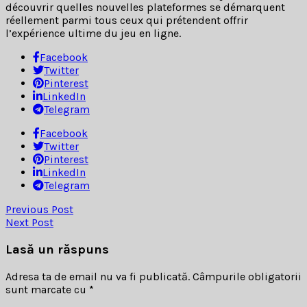
découvrir quelles nouvelles plateformes se démarquent
réellement parmi tous ceux qui prétendent offrir
l’expérience ultime du jeu en ligne.
Facebook
Twitter
Pinterest
LinkedIn
Telegram
Facebook
Twitter
Pinterest
LinkedIn
Telegram
Previous Post
Next Post
Lasă un răspuns
Adresa ta de email nu va fi publicată.
Câmpurile obligatorii
sunt marcate cu
*