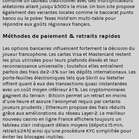
combine un tableau traditionnel avec des multiplicateurs
aléatoires allant jusqu’à 500 x la mise. Un bon site propose
également des variantes locales comme le baccarat punto
banco ou le poker Texas Hold’em multi‑table pour
répondre aux goûts régionaux français.
Méthodes de paiement & retraits rapides
Les options bancaires influencent fortement la décision du
joueur francophone. Les cartes Visa et Mastercard restent
les plus utilisées pour leurs plafonds élevés et leur
reconnaissance universelle ; toutefois elles entraînent
parfois des frais de 2–3 % sur les dépôts internationaux. Les
porte‑feuilles électroniques tels que Skrill ou Neteller
offrent quant à eux des transactions quasi instantanées
avec un coût moyen inférieur à 1 %. Les cryptomonnaies
gagnent du terrain : Bitcoin permet un retrait en moins
d’une heure et assure l’anonymat requis par certains
joueurs prudents ; Ethereum propose des frais réduits
grâce aux améliorations du réseau Layer‑2. Le meilleur
nouveau casino en ligne France affichera toujours un
tableau clair indiquant délais moyens (dépot ≤ 15 min,
retrait ≤ 24 h) ainsi qu’une procédure KYC simplifiée pour
éviter les blocages inutiles.