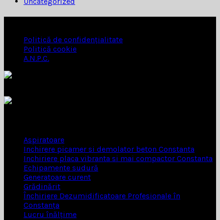
Uncategorized
INFORMATII
Politică de confidențialitate
Politică cookie
A.N.P.C.
INCHIRIERI SCULE
Aspiratoare
Inchirere picamer si demolator beton Constanta
Inchiriere placa vibranta si mai compactor Constanta
Echipamente sudură
Generatoare curent
Grădinărit
Închiriere Dezumidificatoare Profesionale în
Constanța
Lucru înălțime