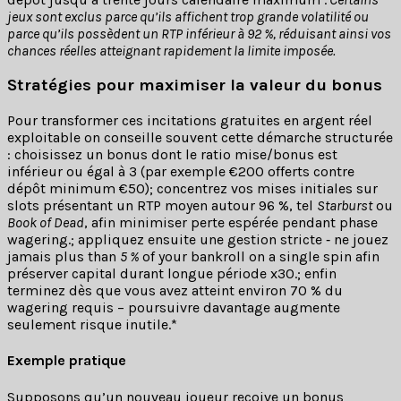
jeux sont exclus parce qu’ils affichent trop grande volatilité ou
parce qu’ils possèdent un RTP inférieur à 92 %, réduisant ainsi vos
chances réelles atteignant rapidement la limite imposée.
Stratégies pour maximiser la valeur du bonus
Pour transformer ces incitations gratuites en argent réel
exploitable on conseille souvent cette démarche structurée
: choisissez un bonus dont le ratio mise/bonus est
inférieur ou égal à 3 (par exemple €200 offerts contre
dépôt minimum €50); concentrez vos mises initiales sur
slots présentant un RTP moyen autour 96 %, tel
Starburst
ou
Book of Dead
, afin minimiser perte espérée pendant phase
wagering.; appliquez ensuite une gestion stricte ‑ ne jouez
jamais plus than
5 %
of your bankroll on a single spin afin
préserver capital durant longue période x30.; enfin
terminez dès que vous avez atteint environ 70 % du
wagering requis – poursuivre davantage augmente
seulement risque inutile.*
Exemple pratique
Supposons qu’un nouveau joueur reçoive un bonus