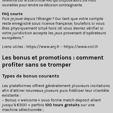
référencé sur le site officiel ANJ qui dispose alors six mois
ouvrables pour rendre sa décision contraignante.
FAQ courte
Puis-je jouer depuis l’étranger ?
Oui tant que votre compte
reste enregistré sous licence française; toutefois si vous
êtes physiquement situé hors UE vous devrez vérifier si
votre juridiction accepte les jeux provenant d’opérateurs
européens.*
Liens utiles : https://www.anj.fr – https://www.cnil.fr
Les bonus et promotions : comment
profiter sans se tromper
Types de bonus courants
Les plateformes offrent généralement plusieurs incitations
afin d’attirer nouveaux joueurs puis fidéliser leur clientèle
existante :
– Bonus « welcome » sous forme match deposit allant
jusqu’à €500 + parfois
100 tours gratuits
sur une
machine sélectionnée ;