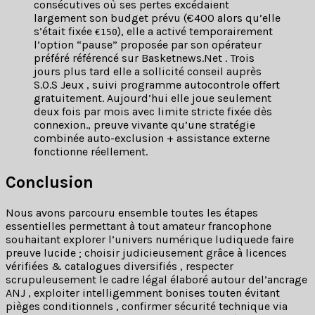
consécutives où ses pertes excédaient
largement son budget prévu (€400 alors qu’elle
s’était fixée
), elle a activé temporairement
€150
l’option “pause” proposée par son opérateur
préféré référencé sur Basketnews.Net . Trois
jours plus tard elle a sollicité conseil auprès
S.O.S Jeux , suivi programme autocontrole offert
gratuitement.​ Aujourd’hui elle joue seulement
deux fois par mois avec limite stricte fixée dès
connexion., preuve vivante qu’une stratégie
combinée auto-exclusion + assistance externe
fonctionne réellement.
Conclusion
Nous avons parcouru ensemble toutes les étapes
essentielles permettant à tout amateur francophone
souhaitant explorer l’univers numérique ludique​de faire
preuve lucide ; choisir judicieusement grâce à licences
vérifiées & catalogues diversifiés , respecter
scrupuleusement le cadre légal élaboré autour del’ancrage
ANJ , exploiter intelligemment boni­ses touten évitant
pièges conditionnels , confirmer sécurité technique via