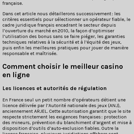
française.
Dans cet article nous détaillerons successivement : les
critères essentiels pour sélectionner un opérateur fiable, le
cadre juridique français encadrant le secteur depuis
l’ouverture du marché en 2010, la façon d’optimiser
l’utilisation des bonus sans se faire piéger, les garanties
techniques relatives à la sécurité et à l’équité des jeux,
puis enfin les meilleures pratiques pour jouer de manière
responsable et maîtrisée.
Comment choisir le meilleur casino
en ligne
Les licences et autorités de régulation
En France seul un petit nombre d’opérateurs détient une
licence délivrée par l’Autorité nationale des jeux (ANJ),
anciennement ARJEL. Cette autorisation garantit que le site
respecte strictement les exigences françaises : protection
des mineurs, prévention du blanchiment d’argent et mise à
disposition d’outils d’auto‑exclusion fiables. Outre la
licence française, plusieurs juridictions offshore sont