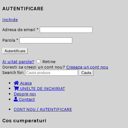
AUTENTIFICARE
Inchide
Adresa de email
*
Parola
*
Autentificare
Ai uitat parola?
Retine
Doresti sa creezi un cont nou?
Creeaza un cont nou
Search for:
Cauta
Acasa
UNELTE DE INCHIRIAT
Despre noi
Contact
CONT NOU / AUTENTIFICARE
Cos cumparaturi