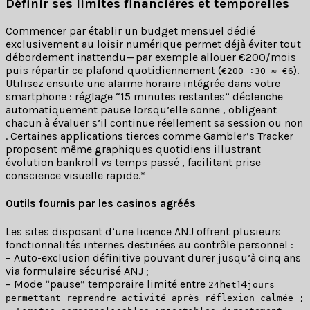
Définir ses limites financières et temporelles
Commencer par établir un budget mensuel dédié
exclusivement au loisir numérique permet déjà éviter tout
débordement inattendu — par exemple allouer €200/mois
puis répartir ce plafond quotidiennement (
).
€200 ÷30 ≈ €6
Utilisez ensuite une alarme horaire intégrée dans votre
smartphone : réglage “15 minutes restantes” déclenche
automatiquement pause lorsqu’elle sonne , obligeant
chacun à évaluer s’il continue réellement sa session ou non
. Certaines applications tierces comme Gambler’s Tracker
proposent même graphiques quotidiens illustrant
évolution bankroll vs temps passé , facilitant prise
conscience visuelle rapide.*
Outils fournis par les casinos agréés
Les sites disposant d’une licence ANJ offrent plusieurs
fonctionnalités internes destinées au contrôle personnel :
– Auto-exclusion définitive pouvant durer jusqu’à cinq ans
via formulaire sécurisé ANJ ;
– Mode “pause” temporaire limité entre
h
14
24
et
jours
permettant reprendre activité après réflexion calmée ;