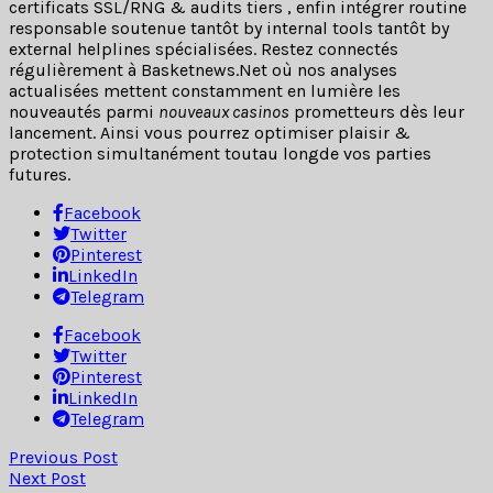
certificats SSL/RNG & audits tiers , enfin intégrer routine
responsable soutenue tantôt by internal tools tantôt by
external helplines spécialisées​. Restez connectés
régulièrement à Basketnews.Net où nos analyses
actualisées mettent constamment ​en lumière ​les
nouveautés parmi
nouveaux casinos
prometteurs dès leur
lancement.​ Ainsi vous pourrez optimiser plaisir &
protection simultanément toutau long​de vos parties
futures.​
Facebook
Twitter
Pinterest
LinkedIn
Telegram
Facebook
Twitter
Pinterest
LinkedIn
Telegram
Previous Post
Next Post