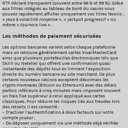
RTP déclaré transparent (souvent entre 96 % et 98 %). Grâce
aux filtres intégrés au tableau de bord du casino vous
pouvez rapidement afficher uniquement vos titres favoris :
« jeux à volatilité moyenne », « jackpot progressif » ou
même « tournois live ».
Les méthodes de paiement sécurisées
Les options bancaires varient selon chaque plateforme
mais on retrouve généralement cartes Visa/MasterCard
ainsi que plusieurs portefeuilles électroniques tels que
Skrill ou Neteller qui offrent une confirmation quasi
instantanée des dépôts tout en limitant l’exposition
directe du numéro bancaire au site marchand. De plus
certains nouveaux casinos acceptent désormais les
crypto‑monnaies (Bitcoin ou Ethereum) avec des délais
parfois inférieurs à cinq minutes mais imposent souvent
un frais fixe supérieur à celui appliqué aux cartes
classiques. Pour réduire les risques liés aux fraudes lors
des retraits il est conseillé :
– D’activer l’authentification à deux facteurs sur votre
compte joueur ;
– De déposer uniquement via une méthode déjà vérifiée