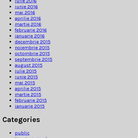
iulie 2016
iunie 2016
mai 2016
aprilie 2016
martie 2016
februarie 2016
ianuarie 2016
decembrie 2015
noiembrie 2015
octombrie 2015
septembrie 2015
august 2015
iulie 2015
iunie 2015
mai 2015
aprilie 2015
martie 2015
februarie 2015
ianuarie 2015
Categories
public