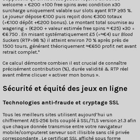
welcome = €200 +100 free spins avec condition x30
surcharge uniquement valable sur slots ayant RTP ≥95 %.
Le joueur dépose €100 puis reçoit donc €300 totaux
(=€100 dépôt +€200 bonus). Le montant total soumise au
wagering = (€200 + valeur estimée free spins ≈ €25) ×30 =
€6 750 . En misant systématiquement £5 (=≈€4) sur
Blood
Suckers
(RTP=98 %) il atteint environ 70 % après près de
1500 tours, générant théoriquement ≈€650 profit net avant
retrait complet.*
Ce calcul démontre combien il est crucial de connaître
précisément contribution (%), durée validité & RTP réel
avant même clicuer « activer mon bonus ».
Sécurité et équité des jeux en ligne
Technologies anti‑fraude et cryptage SSL
Tous les meilleurs sites utilisent aujourd’hui un
chiffrement AES‑256 bits couplé à SSL/TLS version ≥1​.3 afin
que chaque donnée transmise entre votre navigateur
mobile/computeret serveur soit illisible sans clé privée
correspondante . Le certificat SSL affiché sous forme