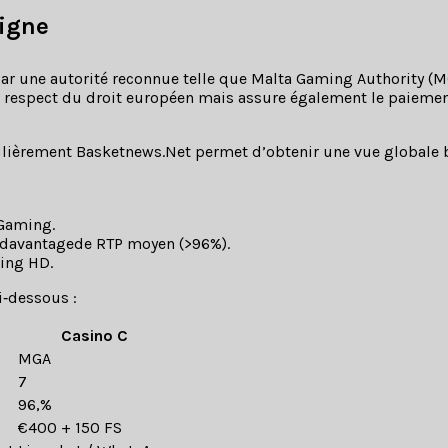
ligne
e par une autorité reconnue telle que Malta Gaming Authority
le respect du droit européen mais assure également le paiemen
ulièrement Basketnews.Net permet d’obtenir une vue globale ba
 Gaming.
à davantagede RTP moyen (>96%).
ming HD.
i‑dessous :
Casino C
MGA
7
96,%
€400 + 150 FS