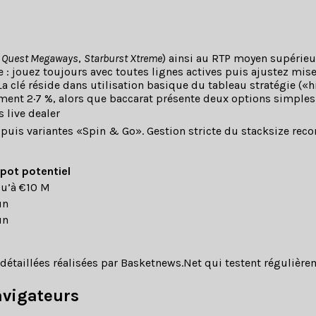
 Quest Megaways
,
Starburst Xtreme
) ainsi au RTP moyen supérieur
e : jouez toujours avec toutes lignes actives puis ajustez mis
La clé réside dans utilisation basique du tableau stratégie («
ent 2·7 %, alors que baccarat présente deux options simples
 live dealer
uis variantes «Spin & Go». Gestion stricte du stacksize rec
pot potentiel
u’à €10 M
un
un
taillées réalisées par Basketnews.Net qui testent régulièreme
navigateurs