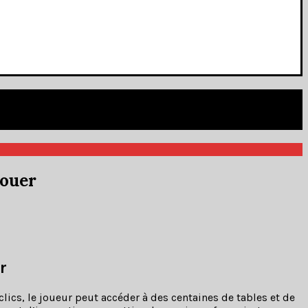
jouer
r
ics, le joueur peut accéder à des centaines de tables et de