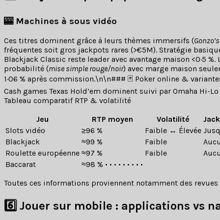
🎰 Machines à sous vidéo
Ces titres dominent grâce à leurs thèmes immersifs (
Gonzo’s
fréquentes soit gros jackpots rares (>€5M). Stratégie basiqu
Blackjack Classic reste leader avec avantage maison <0·5 %. 
probabilité (
mise simple rouge/noir
) avec marge maison seulem
1·06 % après commission.\n\n### 🃏 Poker online & variantes
Cash games Texas Hold’em dominent suivi par Omaha Hi-Lo p
Tableau comparatif RTP & volatilité
Jeu
RTP moyen
Volatilité
Jack
Slots vidéo
≥96 %
Faible ↔︎ Élevée
Jusq
Blackjack
≈99 %
Faible
Auc
Roulette européenne
≈97 %
Faible
Auc
Baccarat
≈98 % • • • • • • • • •
Toutes ces informations proviennent notamment des revues dé
6️⃣ Jouer sur mobile : applications vs 