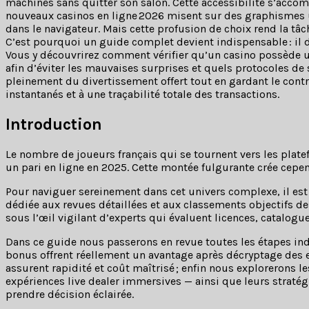
machines sans quitter son salon. Cette accessibilité s’accomp
nouveaux casinos en ligne 2026 misent sur des graphismes ul
dans le navigateur. Mais cette profusion de choix rend la t
C’est pourquoi un guide complet devient indispensable : il dé
Vous y découvrirez comment vérifier qu’un casino possède u
afin d’éviter les mauvaises surprises et quels protocoles de
pleinement du divertissement offert tout en gardant le contr
instantanés et à une traçabilité totale des transactions.
Introduction
Le nombre de joueurs français qui se tournent vers les plat
un pari en ligne en 2025. Cette montée fulgurante crée cepend
Pour naviguer sereinement dans cet univers complexe, il est
dédiée aux revues détaillées et aux classements objectifs 
sous l’œil vigilant d’experts qui évaluent licences, catalog
Dans ce guide nous passerons en revue toutes les étapes ind
bonus offrent réellement un avantage après décryptage des e
assurent rapidité et coût maîtrisé ; enfin nous explorerons 
expériences live dealer immersives — ainsi que leurs straté
prendre décision éclairée.