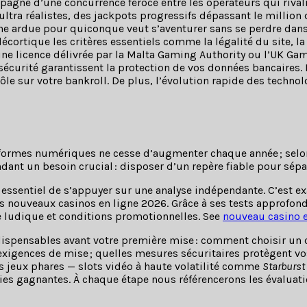
agne d’une concurrence féroce entre les opérateurs qui rivalis
tra réalistes, des jackpots progressifs dépassant le million 
âche ardue pour quiconque veut s’aventurer sans se perdre dan
cortique les critères essentiels comme la légalité du site, la
ne licence délivrée par la Malta Gaming Authority ou l’UK G
 sécurité garantissent la protection de vos données bancaires
ôle sur votre bankroll. De plus, l’évolution rapide des techno
eformes numériques ne cesse d’augmenter chaque année ; selon
ant un besoin crucial : disposer d’un repère fiable pour sépare
 essentiel de s’appuyer sur une analyse indépendante. C’est 
des nouveaux casinos en ligne 2026. Grâce à ses tests approf
ue ludique et conditions promotionnelles. See
nouveau casino e
ispensables avant votre première mise : comment choisir un ca
xigences de mise ; quelles mesures sécuritaires protègent vos
les jeux phares — slots vidéo à haute volatilité comme
Starburst
gies gagnantes. À chaque étape nous référencerons les évaluat