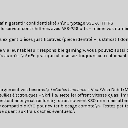
afin garantir confidentialité.\n\nCryptage SSL & HTTPS
le serveur sont chiffrées avec AES‑256 bits – même vos numéro
gent pièces justificatives (pièce identité + justificatif dom
ve via leur tableau « responsible gaming ». Vous pouvez auss
s auprès…\n\nEn pratique choisissez toujours ceux affichant c
largement vos besoins.\n\n
Cartes bancaires
– Visa/Visa Debit/M
euilles électroniques
– Skrill & Neteller offrent vitesse quasi im
ttent anonymat renforcé ; retrait souvent <30 min mais atten
e compatible KYC pour éviter blocage compte.\n- Testez petite 
 quant aux frais cachés éventuels.\