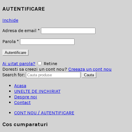
AUTENTIFICARE
Inchide
Adresa de email
*
Parola
*
Autentificare
Ai uitat parola?
Retine
Doresti sa creezi un cont nou?
Creeaza un cont nou
Search for:
Cauta
Acasa
UNELTE DE INCHIRIAT
Despre noi
Contact
CONT NOU / AUTENTIFICARE
Cos cumparaturi