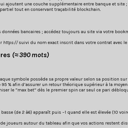
 qui ajoutent une couche supplémentaire entre banque et site ;
tiel tout en conservant traçabilité blockchain.
 données bancaires ; accédez toujours au site via votre book
ar
https://
suivi du nom exact inscrit dans votre contrat avec le
ires
(≈ 390 mots)
que symbole possède sa propre valeur selon sa position sur l
 95 % afin d’assurer un retour théorique supérieur à la moye
ser le “max bet” dès le premier spin car seul ce pari débloque
basse (de 2 à6) apparaît puis –1 quand elle est élevée (10 voi
 de joueurs autour du tableau afin que vos actions restent di