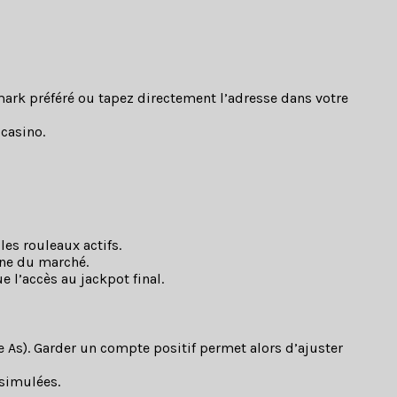
mark préféré ou tapez directement l’adresse dans votre
 casino.
es rouleaux actifs.
nne du marché.
 l’accès au jackpot final.
re As). Garder un compte positif permet alors d’ajuster
ssimulées.