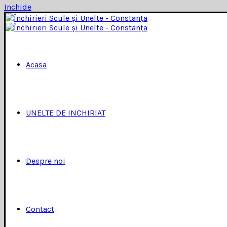
Inchide
Acasa
UNELTE DE INCHIRIAT
Despre noi
Contact