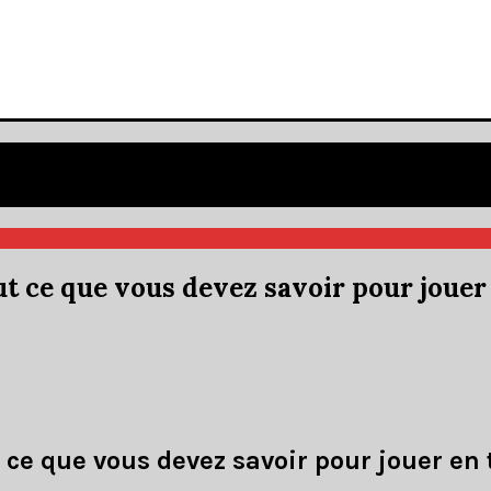
ut ce que vous devez savoir pour jouer
t ce que vous devez savoir pour jouer en