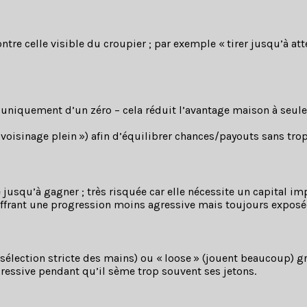
re celle visible du croupier ; par exemple « tirer jusqu’à atte
uniquement d’un zéro – cela réduit l’avantage maison à seul
 voisinage plein ») afin d’équilibrer chances/payouts sans trop
jusqu’à gagner ; très risquée car elle nécessite un capital im
offrant une progression moins agressive mais toujours exposé
sélection stricte des mains) ou « loose » (jouent beaucoup) gr
ressive pendant qu’il sème trop souvent ses jetons.