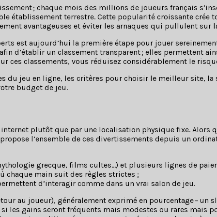
tissement ; chaque mois des millions de joueurs français s’in
e établissement terrestre. Cette popularité croissante crée t
lement avantageuses et éviter les arnaques qui pullulent sur la
rts est aujourd’hui la première étape pour jouer sereineme
e afin d’établir un classement transparent ; elles permettent a
ur ces classements, vous réduisez considérablement le risqu
s du jeu en ligne, les critères pour choisir le meilleur site, 
votre budget de jeu.
 internet plutôt que par une localisation physique fixe. Alors 
el propose l’ensemble de ces divertissements depuis un ordin
mythologie grecque, films cultes…) et plusieurs lignes de pai
où chaque main suit des règles strictes ;
 permettent d’interagir comme dans un vrai salon de jeu.
tour au joueur), généralement exprimé en pourcentage – un slo
 si les gains seront fréquents mais modestes ou rares mais po