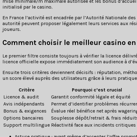
mise minimale/m maximale autorisée et les bonus d’accuei
initialisé par le casino.
En France l’activité est encadrée par l’Autorité Nationale des
autorité peuvent proposer légalement leurs services aux rési
joueurs.
Comment choisir le meilleur casino en
Le premier filtre consiste toujours à vérifier la licence déli
licence officielle expose immédiatement son audience à d’év
Ensuite trois critères deviennent décisifs : réputation, mét
un score élevé auprès des utilisateurs grâce à leurs pratiqu
Critère
Pourquoi c’est crucial
Licence & audit
Garantit conformité légale et équité
Avis indépendants
Permet d’identifier problèmes récurre
Bonus & exigences
Évalue réel bénéfice net après wagerin
Options bancaires
Souplesse dépôt/retrait & frais réduit
Support multilingue
Réactivité face aux incidents critiques
Astuce pratique : avant même d’accepter l’offre promot