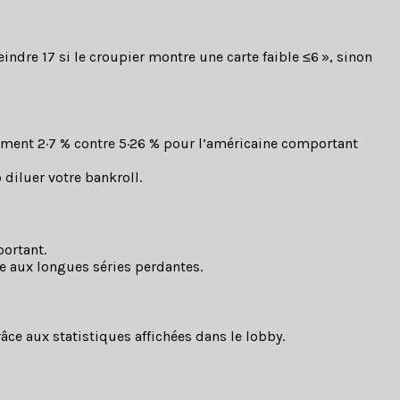
indre 17 si le croupier montre une carte faible ≤6 », sinon
ement 2·7 % contre 5·26 % pour l’américaine comportant
 diluer votre bankroll.
portant.
e aux longues séries perdantes.
âce aux statistiques affichées dans le lobby.