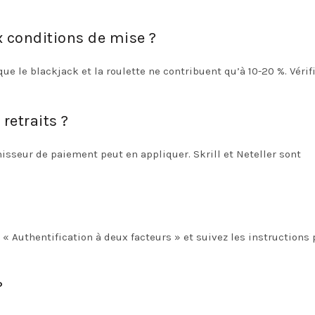
x conditions de mise ?
e le blackjack et la roulette ne contribuent qu’à 10-20 %. Vérifi
 retraits ?
nisseur de paiement peut en appliquer. Skrill et Neteller sont
 « Authentification à deux facteurs » et suivez les instructions
?