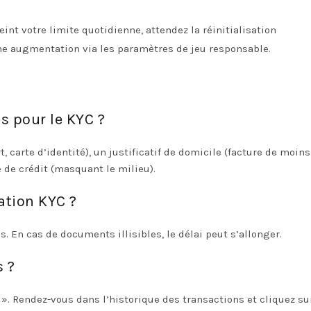
eint votre limite quotidienne, attendez la réinitialisation
e augmentation via les paramètres de jeu responsable.
 pour le KYC ?
, carte d’identité), un justificatif de domicile (facture de moins
 de crédit (masquant le milieu).
ation KYC ?
s. En cas de documents illisibles, le délai peut s’allonger.
s ?
te ». Rendez-vous dans l’historique des transactions et cliquez su