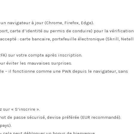
z un navigateur à jour (Chrome, Firefox, Edge).
ort, carte d’identité ou permis de conduire) pour la vérification
cepté : carte bancaire, portefeuille électronique (Skrill, Netell
2FA) sur votre compte après inscription.
ur éviter les mauvaises surprises.
le – il fonctionne comme une PWA depuis le navigateur, sans
 sur « S’inscrire ».
 mot de passe sécurisé, devise préférée (EUR recommandé).
pays).
 – cela peut débloquer un bonus de bienvenue.