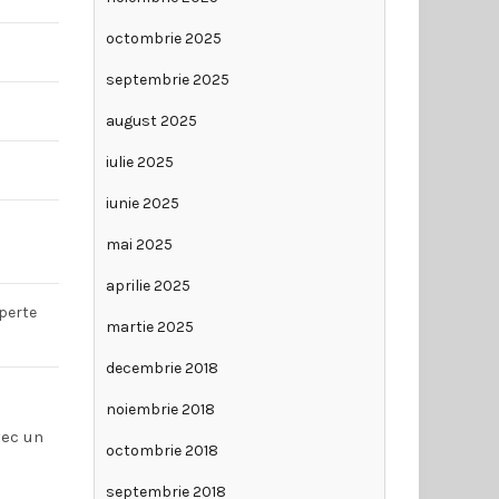
octombrie 2025
septembrie 2025
august 2025
iulie 2025
iunie 2025
mai 2025
aprilie 2025
 perte
martie 2025
decembrie 2018
noiembrie 2018
vec un
octombrie 2018
septembrie 2018