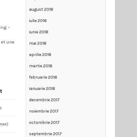
august 2018
iulie 2018
ing –
iunie 2018
 et une
mai 2018
aprilie 2018
martie 2018
februarie 2018
ianuarie 2018
t
decembrie 2017
s
noiembrie 2017
octombrie 2017
max)
septembrie 2017