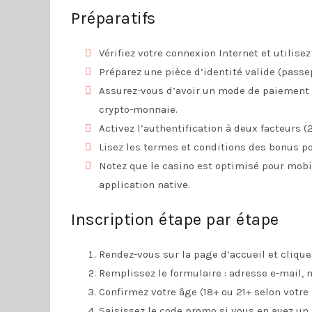
Préparatifs
Vérifiez votre connexion Internet et utilise
Préparez une pièce d’identité valide (passep
Assurez-vous d’avoir un mode de paiement ac
crypto-monnaie.
Activez l’authentification à deux facteurs (
Lisez les termes et conditions des bonus po
Notez que le casino est optimisé pour mobi
application native.
Inscription étape par étape
Rendez-vous sur la page d’accueil et cliquez
Remplissez le formulaire : adresse e-mail,
Confirmez votre âge (18+ ou 21+ selon votre 
Saisissez le code promo si vous en avez un