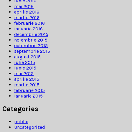
iunie 2016
mai 2016
aprilie 2016
martie 2016
februarie 2016
ianuarie 2016
decembrie 2015
noiembrie 2015
octombrie 2015
septembrie 2015
august 2015
iulie 2015
iunie 2015
mai 2015
aprilie 2015
martie 2015
februarie 2015
ianuarie 2015
Categories
public
Uncategorized