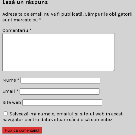
Lasă un răspuns
Adresa ta de email nu va fi publicată.
Câmpurile obligatorii
sunt marcate cu
*
Comentariu
*
Nume
*
Email
*
Site web
Salvează-mi numele, emailul și site-ul web în acest
navigator pentru data viitoare când o să comentez.