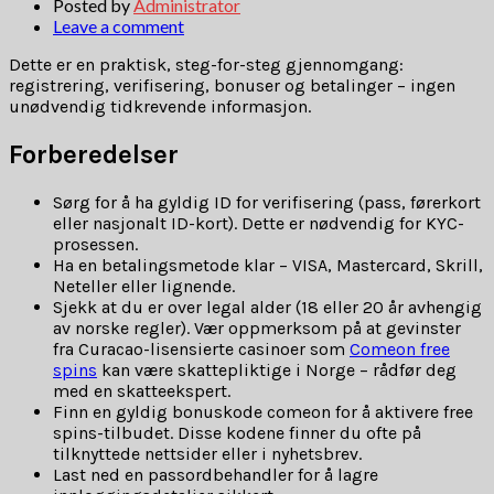
Posted by
Administrator
Leave a comment
Dette er en praktisk, steg-for-steg gjennomgang:
registrering, verifisering, bonuser og betalinger – ingen
unødvendig tidkrevende informasjon.
Forberedelser
Sørg for å ha gyldig ID for verifisering (pass, førerkort
eller nasjonalt ID-kort). Dette er nødvendig for KYC-
prosessen.
Ha en betalingsmetode klar – VISA, Mastercard, Skrill,
Neteller eller lignende.
Sjekk at du er over legal alder (18 eller 20 år avhengig
av norske regler). Vær oppmerksom på at gevinster
fra Curacao-lisensierte casinoer som
Comeon free
spins
kan være skattepliktige i Norge – rådfør deg
med en skatteekspert.
Finn en gyldig bonuskode comeon for å aktivere free
spins-tilbudet. Disse kodene finner du ofte på
tilknyttede nettsider eller i nyhetsbrev.
Last ned en passordbehandler for å lagre