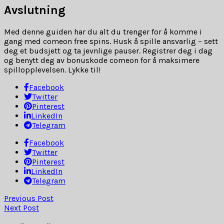
Avslutning
Med denne guiden har du alt du trenger for å komme i
gang med comeon free spins. Husk å spille ansvarlig – sett
deg et budsjett og ta jevnlige pauser. Registrer deg i dag
og benytt deg av bonuskode comeon for å maksimere
spillopplevelsen. Lykke til!
Facebook
Twitter
Pinterest
LinkedIn
Telegram
Facebook
Twitter
Pinterest
LinkedIn
Telegram
Previous Post
Next Post