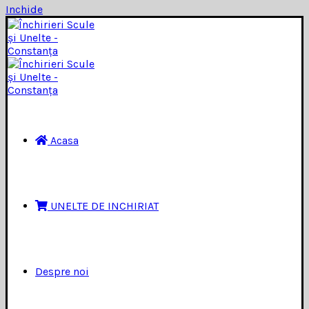
Inchide
Acasa
UNELTE DE INCHIRIAT
Despre noi