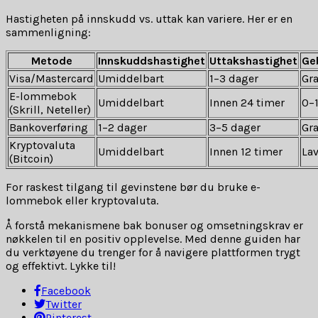
Hastigheten på innskudd vs. uttak kan variere. Her er en
sammenligning:
Metode
Innskuddshastighet
Uttakshastighet
Ge
Visa/Mastercard
Umiddelbart
1–3 dager
Gra
E-lommebok
Umiddelbart
Innen 24 timer
0–
(Skrill, Neteller)
Bankoverføring
1–2 dager
3–5 dager
Gra
Kryptovaluta
Umiddelbart
Innen 12 timer
La
(Bitcoin)
For raskest tilgang til gevinstene bør du bruke e-
lommebok eller kryptovaluta.
Å forstå mekanismene bak bonuser og omsetningskrav er
nøkkelen til en positiv opplevelse. Med denne guiden har
du verktøyene du trenger for å navigere plattformen trygt
og effektivt. Lykke til!
Facebook
Twitter
Pinterest