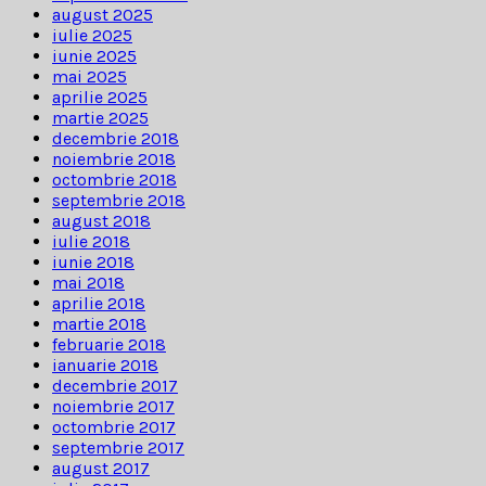
august 2025
iulie 2025
iunie 2025
mai 2025
aprilie 2025
martie 2025
decembrie 2018
noiembrie 2018
octombrie 2018
septembrie 2018
august 2018
iulie 2018
iunie 2018
mai 2018
aprilie 2018
martie 2018
februarie 2018
ianuarie 2018
decembrie 2017
noiembrie 2017
octombrie 2017
septembrie 2017
august 2017