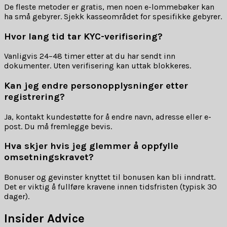
De fleste metoder er gratis, men noen e-lommebøker kan
ha små gebyrer. Sjekk kasseområdet for spesifikke gebyrer.
Hvor lang tid tar KYC-verifisering?
Vanligvis 24–48 timer etter at du har sendt inn
dokumenter. Uten verifisering kan uttak blokkeres.
Kan jeg endre personopplysninger etter
registrering?
Ja, kontakt kundestøtte for å endre navn, adresse eller e-
post. Du må fremlegge bevis.
Hva skjer hvis jeg glemmer å oppfylle
omsetningskravet?
Bonuser og gevinster knyttet til bonusen kan bli inndratt.
Det er viktig å fullføre kravene innen tidsfristen (typisk 30
dager).
Insider Advice