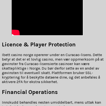
Licence & Player Protection
Ibett casino norge opererer under en Curacao-lisens. Dette
betyr at det er et lovlig casino, men vær oppmerksom på at
gevinster fra Curacao-lisensierte casinoer kan være
skattepliktige i Norge. Du bør derfor sette av en andel av
gevinsten til eventuell skatt. Plattformen bruker SSL-
kryptering for å beskytte dataene dine, og det anbefales å
aktivere 2FA for ekstra sikkerhet.
Financial Operations
Innskudd behandles nesten umiddelbart, mens uttak kan