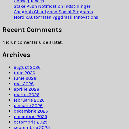
Consequences
Stake Push Notification Indstillinger
Gangbob Charity and Social Programs
NordicAutomaten Yggdrasil Innovations
Recent Comments
Niciun comentariu de arătat.
Archives
august 2026
iulie 2026
iunie 2026
mai 2026
aprilie 2026
martie 2026
februarie 2026
ianuarie 2026
decembrie 2025
noiembrie 2025
octombrie 2025
septembrie 2025