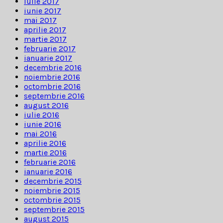
iulie 2017
iunie 2017
mai 2017
aprilie 2017
martie 2017
februarie 2017
ianuarie 2017
decembrie 2016
noiembrie 2016
octombrie 2016
septembrie 2016
august 2016
iulie 2016
iunie 2016
mai 2016
aprilie 2016
martie 2016
februarie 2016
ianuarie 2016
decembrie 2015
noiembrie 2015
octombrie 2015
septembrie 2015
august 2015