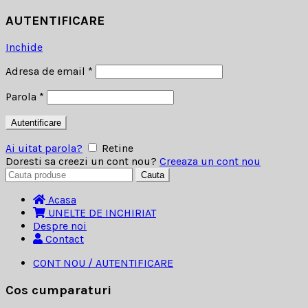
AUTENTIFICARE
Inchide
Adresa de email
*
Parola
*
Autentificare
Ai uitat parola?
Retine
Doresti sa creezi un cont nou?
Creeaza un cont nou
Search
Cauta
for:
Acasa
UNELTE DE INCHIRIAT
Despre noi
Contact
CONT NOU / AUTENTIFICARE
Cos cumparaturi