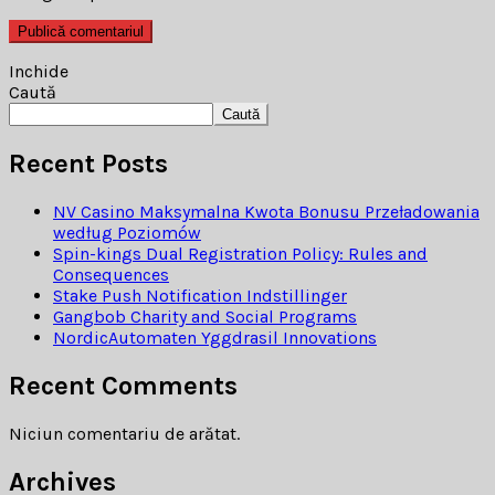
Inchide
Caută
Caută
Recent Posts
NV Casino Maksymalna Kwota Bonusu Przeładowania
według Poziomów
Spin-kings Dual Registration Policy: Rules and
Consequences
Stake Push Notification Indstillinger
Gangbob Charity and Social Programs
NordicAutomaten Yggdrasil Innovations
Recent Comments
Niciun comentariu de arătat.
Archives