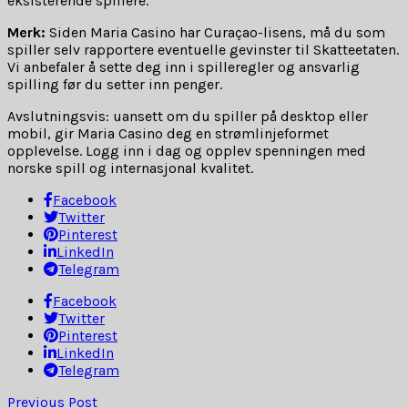
eksisterende spillere.
Merk:
Siden Maria Casino har Curaçao-lisens, må du som
spiller selv rapportere eventuelle gevinster til Skatteetaten.
Vi anbefaler å sette deg inn i spilleregler og ansvarlig
spilling før du setter inn penger.
Avslutningsvis: uansett om du spiller på desktop eller
mobil, gir Maria Casino deg en strømlinjeformet
opplevelse. Logg inn i dag og opplev spenningen med
norske spill og internasjonal kvalitet.
Facebook
Twitter
Pinterest
LinkedIn
Telegram
Facebook
Twitter
Pinterest
LinkedIn
Telegram
Previous Post