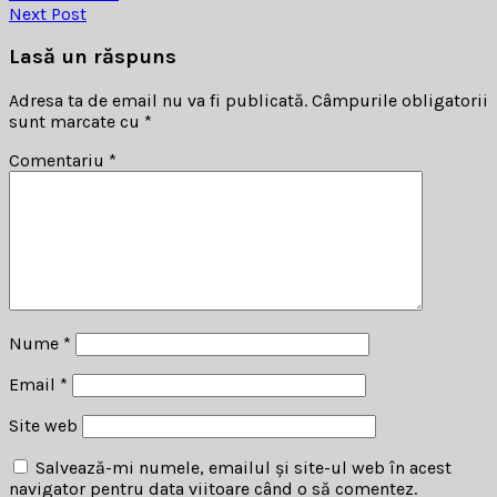
Next Post
Lasă un răspuns
Adresa ta de email nu va fi publicată.
Câmpurile obligatorii
sunt marcate cu
*
Comentariu
*
Nume
*
Email
*
Site web
Salvează-mi numele, emailul și site-ul web în acest
navigator pentru data viitoare când o să comentez.