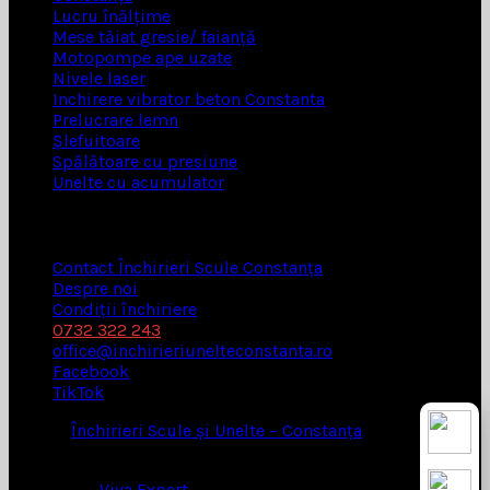
Lucru înălțime
Mese tăiat gresie/ faianță
Motopompe ape uzate
Nivele laser
Inchirere vibrator beton Constanta
Prelucrare lemn
Șlefuitoare
Spălătoare cu presiune
Unelte cu acumulator
UTILE
Contact Închirieri Scule Constanța
Despre noi
Condiții închiriere
0732 322 243
office@inchirieriunelteconstanta.ro
Facebook
TikTok
© 2026
Închirieri Scule și Unelte – Constanța
. All rights
reserved
Website by
Viva Expert