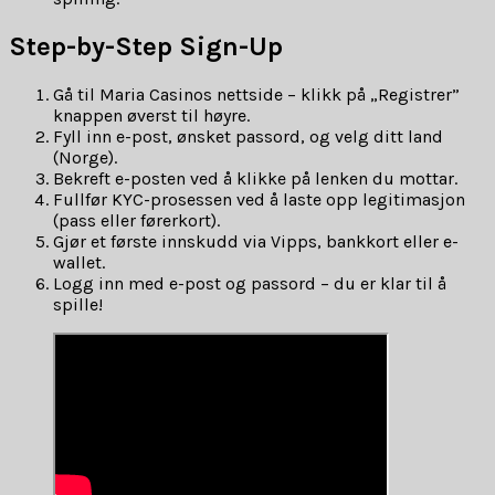
Step-by-Step Sign-Up
Gå til Maria Casinos nettside – klikk på „Registrer”
knappen øverst til høyre.
Fyll inn e-post, ønsket passord, og velg ditt land
(Norge).
Bekreft e-posten ved å klikke på lenken du mottar.
Fullfør KYC-prosessen ved å laste opp legitimasjon
(pass eller førerkort).
Gjør et første innskudd via Vipps, bankkort eller e-
wallet.
Logg inn med e-post og passord – du er klar til å
spille!