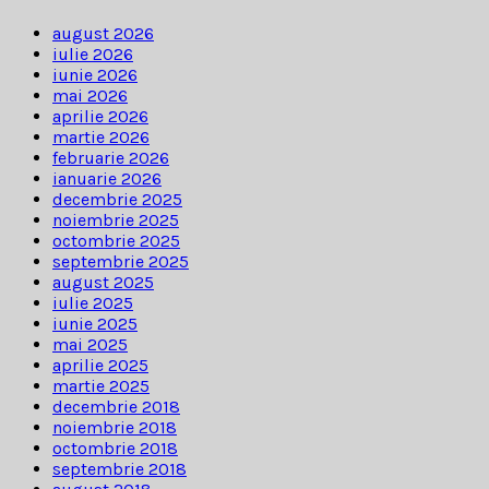
august 2026
iulie 2026
iunie 2026
mai 2026
aprilie 2026
martie 2026
februarie 2026
ianuarie 2026
decembrie 2025
noiembrie 2025
octombrie 2025
septembrie 2025
august 2025
iulie 2025
iunie 2025
mai 2025
aprilie 2025
martie 2025
decembrie 2018
noiembrie 2018
octombrie 2018
septembrie 2018