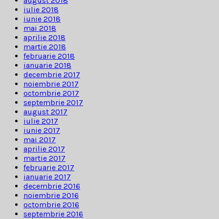
august 2018
iulie 2018
iunie 2018
mai 2018
aprilie 2018
martie 2018
februarie 2018
ianuarie 2018
decembrie 2017
noiembrie 2017
octombrie 2017
septembrie 2017
august 2017
iulie 2017
iunie 2017
mai 2017
aprilie 2017
martie 2017
februarie 2017
ianuarie 2017
decembrie 2016
noiembrie 2016
octombrie 2016
septembrie 2016