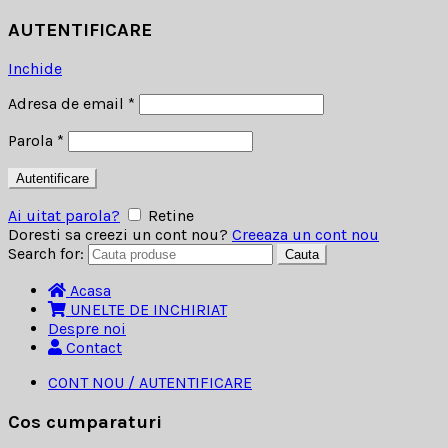
AUTENTIFICARE
Inchide
Adresa de email
*
Parola
*
Autentificare
Ai uitat parola?
Retine
Doresti sa creezi un cont nou?
Creeaza un cont nou
Search for:
Cauta
Acasa
UNELTE DE INCHIRIAT
Despre noi
Contact
CONT NOU / AUTENTIFICARE
Cos cumparaturi