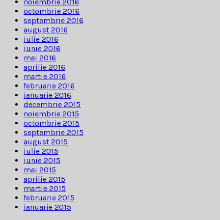
noiembrie 2016
octombrie 2016
septembrie 2016
august 2016
iulie 2016
iunie 2016
mai 2016
aprilie 2016
martie 2016
februarie 2016
ianuarie 2016
decembrie 2015
noiembrie 2015
octombrie 2015
septembrie 2015
august 2015
iulie 2015
iunie 2015
mai 2015
aprilie 2015
martie 2015
februarie 2015
ianuarie 2015