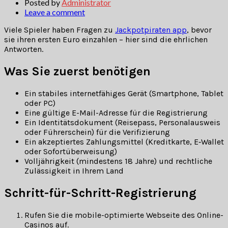
Posted by
Administrator
Leave a comment
Viele Spieler haben Fragen zu
Jackpotpiraten app
, bevor
sie ihren ersten Euro einzahlen – hier sind die ehrlichen
Antworten.
Was Sie zuerst benötigen
Ein stabiles internetfähiges Gerät (Smartphone, Tablet
oder PC)
Eine gültige E-Mail-Adresse für die Registrierung
Ein Identitätsdokument (Reisepass, Personalausweis
oder Führerschein) für die Verifizierung
Ein akzeptiertes Zahlungsmittel (Kreditkarte, E‑Wallet
oder Sofortüberweisung)
Volljährigkeit (mindestens 18 Jahre) und rechtliche
Zulässigkeit in Ihrem Land
Schritt-für-Schritt-Registrierung
Rufen Sie die mobile-optimierte Webseite des Online-
Casinos auf.