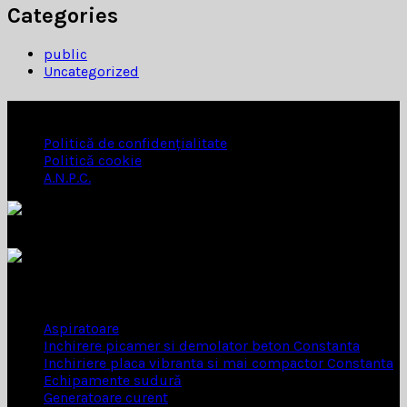
Categories
public
Uncategorized
INFORMATII
Politică de confidențialitate
Politică cookie
A.N.P.C.
INCHIRIERI SCULE
Aspiratoare
Inchirere picamer si demolator beton Constanta
Inchiriere placa vibranta si mai compactor Constanta
Echipamente sudură
Generatoare curent