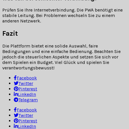
Prüfen Sie Ihre Internetverbindung. Die PWA benötigt eine
stabile Leitung. Bei Problemen wechseln Sie zu einem
anderen Netzwerk.
Fazit
Die Plattform bietet eine solide Auswahl, faire
Bedingungen und eine einfache Bedienung. Beachten Sie
jedoch die steuerlichen Aspekte und setzen Sie sich vor
dem Spielen ein Budget. Viel Glück und spielen Sie
verantwortungsbewusst!
Facebook
Twitter
Pinterest
LinkedIn
Telegram
Facebook
Twitter
Pinterest
LinkedIn