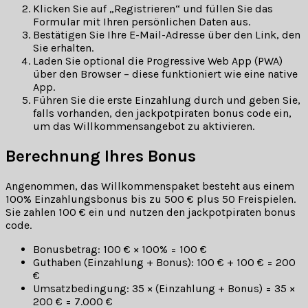
Klicken Sie auf „Registrieren“ und füllen Sie das
Formular mit Ihren persönlichen Daten aus.
Bestätigen Sie Ihre E-Mail-Adresse über den Link, den
Sie erhalten.
Laden Sie optional die Progressive Web App (PWA)
über den Browser – diese funktioniert wie eine native
App.
Führen Sie die erste Einzahlung durch und geben Sie,
falls vorhanden, den jackpotpiraten bonus code ein,
um das Willkommensangebot zu aktivieren.
Berechnung Ihres Bonus
Angenommen, das Willkommenspaket besteht aus einem
100% Einzahlungsbonus bis zu 500 € plus 50 Freispielen.
Sie zahlen 100 € ein und nutzen den jackpotpiraten bonus
code.
Bonusbetrag: 100 € × 100% = 100 €
Guthaben (Einzahlung + Bonus): 100 € + 100 € = 200
€
Umsatzbedingung: 35 × (Einzahlung + Bonus) = 35 ×
200 € = 7.000 €