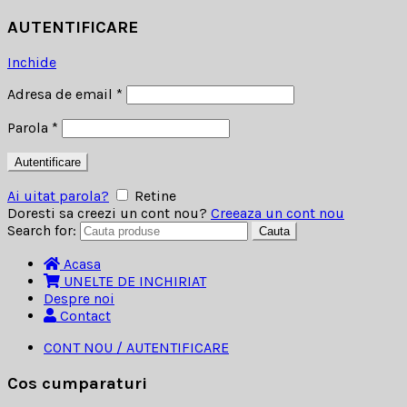
AUTENTIFICARE
Inchide
Adresa de email
*
Parola
*
Autentificare
Ai uitat parola?
Retine
Doresti sa creezi un cont nou?
Creeaza un cont nou
Search for:
Cauta
Acasa
UNELTE DE INCHIRIAT
Despre noi
Contact
CONT NOU / AUTENTIFICARE
Cos cumparaturi