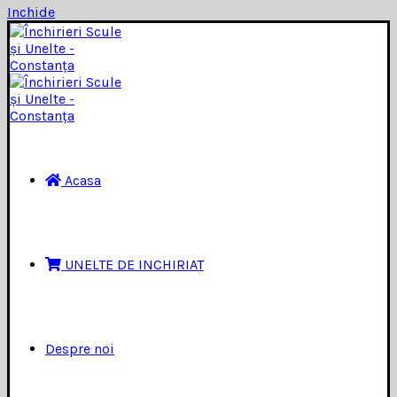
Inchide
Acasa
UNELTE DE INCHIRIAT
Despre noi