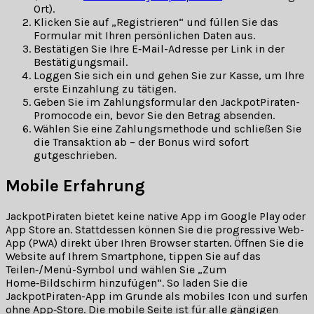
Ort).
Klicken Sie auf „Registrieren“ und füllen Sie das
Formular mit Ihren persönlichen Daten aus.
Bestätigen Sie Ihre E‑Mail-Adresse per Link in der
Bestätigungsmail.
Loggen Sie sich ein und gehen Sie zur Kasse, um Ihre
erste Einzahlung zu tätigen.
Geben Sie im Zahlungsformular den JackpotPiraten-
Promocode ein, bevor Sie den Betrag absenden.
Wählen Sie eine Zahlungsmethode und schließen Sie
die Transaktion ab – der Bonus wird sofort
gutgeschrieben.
Mobile Erfahrung
JackpotPiraten bietet keine native App im Google Play oder
App Store an. Stattdessen können Sie die progressive Web-
App (PWA) direkt über Ihren Browser starten. Öffnen Sie die
Website auf Ihrem Smartphone, tippen Sie auf das
Teilen‑/Menü-Symbol und wählen Sie „Zum
Home‑Bildschirm hinzufügen“. So laden Sie die
JackpotPiraten-App im Grunde als mobiles Icon und surfen
ohne App‑Store. Die mobile Seite ist für alle gängigen