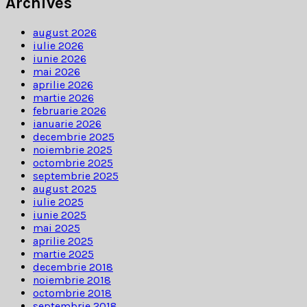
Archives
august 2026
iulie 2026
iunie 2026
mai 2026
aprilie 2026
martie 2026
februarie 2026
ianuarie 2026
decembrie 2025
noiembrie 2025
octombrie 2025
septembrie 2025
august 2025
iulie 2025
iunie 2025
mai 2025
aprilie 2025
martie 2025
decembrie 2018
noiembrie 2018
octombrie 2018
septembrie 2018