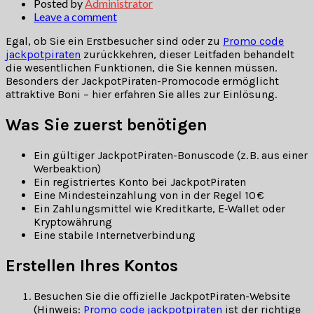
Posted by
Administrator
Leave a comment
Egal, ob Sie ein Erstbesucher sind oder zu
Promo code
jackpotpiraten
zurückkehren, dieser Leitfaden behandelt
die wesentlichen Funktionen, die Sie kennen müssen.
Besonders der JackpotPiraten-Promocode ermöglicht
attraktive Boni – hier erfahren Sie alles zur Einlösung.
Was Sie zuerst benötigen
Ein gültiger JackpotPiraten-Bonuscode (z. B. aus einer
Werbeaktion)
Ein registriertes Konto bei JackpotPiraten
Eine Mindesteinzahlung von in der Regel 10 €
Ein Zahlungsmittel wie Kreditkarte, E‑Wallet oder
Kryptowährung
Eine stabile Internetverbindung
Erstellen Ihres Kontos
Besuchen Sie die offizielle JackpotPiraten-Website
(Hinweis:
Promo code jackpotpiraten
ist der richtige