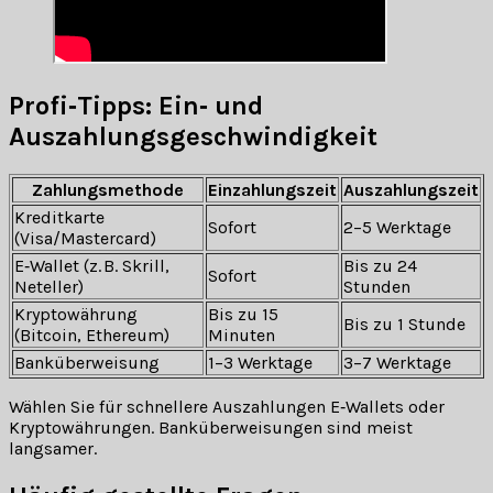
Profi‑Tipps: Ein‑ und
Auszahlungsgeschwindigkeit
Zahlungsmethode
Einzahlungszeit
Auszahlungszeit
Kreditkarte
Sofort
2–5 Werktage
(Visa/Mastercard)
E‑Wallet (z. B. Skrill,
Bis zu 24
Sofort
Neteller)
Stunden
Kryptowährung
Bis zu 15
Bis zu 1 Stunde
(Bitcoin, Ethereum)
Minuten
Banküberweisung
1–3 Werktage
3–7 Werktage
Wählen Sie für schnellere Auszahlungen E‑Wallets oder
Kryptowährungen. Banküberweisungen sind meist
langsamer.