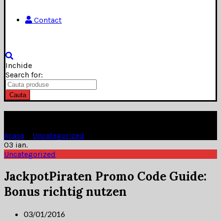
Contact
Inchide
Search for:
Cauta
Blog
Acasa
»
Uncategorized
»
03
ian.
Uncategorized
JackpotPiraten Promo Code Guide:
Bonus richtig nutzen
03/01/2016