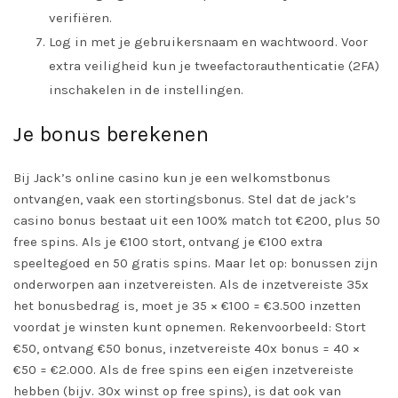
verifiëren.
Log in met je gebruikersnaam en wachtwoord. Voor
extra veiligheid kun je tweefactorauthenticatie (2FA)
inschakelen in de instellingen.
Je bonus berekenen
Bij Jack’s online casino kun je een welkomstbonus
ontvangen, vaak een stortingsbonus. Stel dat de jack’s
casino bonus bestaat uit een 100% match tot €200, plus 50
free spins. Als je €100 stort, ontvang je €100 extra
speeltegoed en 50 gratis spins. Maar let op: bonussen zijn
onderworpen aan inzetvereisten. Als de inzetvereiste 35x
het bonusbedrag is, moet je 35 × €100 = €3.500 inzetten
voordat je winsten kunt opnemen. Rekenvoorbeeld: Stort
€50, ontvang €50 bonus, inzetvereiste 40x bonus = 40 ×
€50 = €2.000. Als de free spins een eigen inzetvereiste
hebben (bijv. 30x winst op free spins), is dat ook van