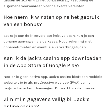
tussen de 30x en 45x het bonusbedrag. Raadpleeg de
algemene voorwaarden voor de exacte vereisten.
Hoe neem ik winsten op na het gebruik
van een bonus?
Zodra je aan de inzetvereiste hebt voldaan, kun je een
opname aanvragen via de kassa. Houd rekening met
opnamelimieten en eventuele verwerkingstijden.
Kan ik de jack’s casino app downloaden
in de App Store of Google Play?
Nee, er is geen native app. Jack’s casino biedt een mobiele
website die je als progressive web app (PWA) aan je
beginscherm kunt toevoegen. Dit werkt via de browser.
Zijn mijn gegevens veilig bij Jack’s
online casino?