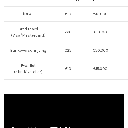
iDEAL
€10
€10.000
Creditcard
€20
€5.000
(Visa/Mastercard)
Bankoverschrijving
€25
€50.000
E-wallet
€10
€15.000
(Skrill/Neteller)