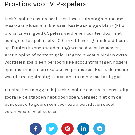
Pro-tips voor VIP-spelers
Jack’s online casino heeft een loyaliteitsprogramma met
meerdere niveaus. Elk niveau heeft een eigen kleur (bijv.
brons, zilver, goud). Spelers verdienen punten door met
echt geld te spelen: elke €10 inzet levert gemiddeld 1 punt
op. Punten kunnen worden ingewisseld voor bonussen,
gratis spins of contant geld. Hogere niveaus bieden extra
voordelen zoals een persoonlijke accountmanager, hogere
opnamelimieten en exclusieve promoties. Het is de moeite
waard om regelmatig te spelen om in niveau te stijgen.
Tot slot: het inloggen bij Jack’s online casino is eenvoudig
zodra je de stappen hebt doorlopen. Vergeet niet om de
bonuscode te gebruiken voor extra waarde, en speel
verantwoord. Veel succes!