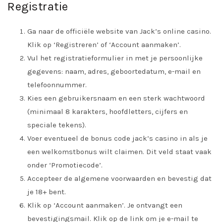
Registratie
Ga naar de officiële website van Jack’s online casino.
Klik op ‘Registreren’ of ‘Account aanmaken’.
Vul het registratieformulier in met je persoonlijke
gegevens: naam, adres, geboortedatum, e-mail en
telefoonnummer.
Kies een gebruikersnaam en een sterk wachtwoord
(minimaal 8 karakters, hoofdletters, cijfers en
speciale tekens).
Voer eventueel de bonus code jack’s casino in als je
een welkomstbonus wilt claimen. Dit veld staat vaak
onder ‘Promotiecode’.
Accepteer de algemene voorwaarden en bevestig dat
je 18+ bent.
Klik op ‘Account aanmaken’. Je ontvangt een
bevestigingsmail. Klik op de link om je e-mail te