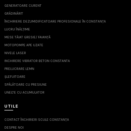
GENERATOARE CURENT
GRĂDINĂRIT
ÎNCHIRIERE DEZUMIDIFICATOARE PROFESIONALE ÎN CONSTANȚA
LUCRU ÎNĂLȚIME
MESE TĂIAT GRESIE/ FAIANȚĂ
MOTOPOMPE APE UZATE
NIVELE LASER
INCHIRERE VIBRATOR BETON CONSTANTA
PRELUCRARE LEMN
ȘLEFUITOARE
SPĂLĂTOARE CU PRESIUNE
UNELTE CU ACUMULATOR
UTILE
CONTACT ÎNCHIRIERI SCULE CONSTANȚA
DESPRE NOI