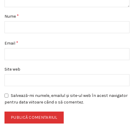
*
Nume
*
Email
Site web
Salvează-mi numele, emailul și site-ul web în acest navigator
pentru data viitoare când o să comentez.