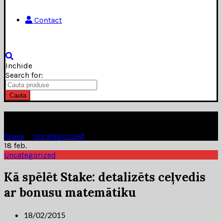
Contact
Inchide
Search for:
Cauta
Blog
Acasa
»
Uncategorized
»
18
feb.
Uncategorized
Kā spēlēt Stake: detalizēts ceļvedis
ar bonusu matemātiku
18/02/2015