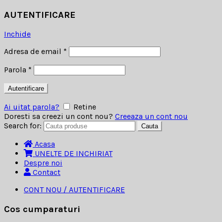
AUTENTIFICARE
Inchide
Adresa de email
*
Parola
*
Autentificare
Ai uitat parola?
Retine
Doresti sa creezi un cont nou?
Creeaza un cont nou
Search for:
Cauta
Acasa
UNELTE DE INCHIRIAT
Despre noi
Contact
CONT NOU / AUTENTIFICARE
Cos cumparaturi