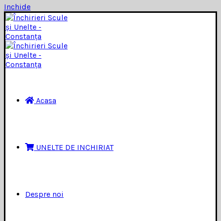
Inchide
Acasa
UNELTE DE INCHIRIAT
Despre noi