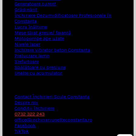
Generatoare curent
Grădinărit
Închiriere Dezumidificatoare Profesionale în
Constanța
Lucru înălțime
Mese tăiat gresie/ faianță
Motopompe ape uzate
Nivele laser
Inchirere vibrator beton Constanta
Prelucrare lemn
Șlefuitoare
Spălătoare cu presiune
Unelte cu acumulator
UTILE
Contact Închirieri Scule Constanța
Despre noi
Condiții închiriere
0732 322 243
office@inchirieriunelteconstanta.ro
Facebook
TikTok