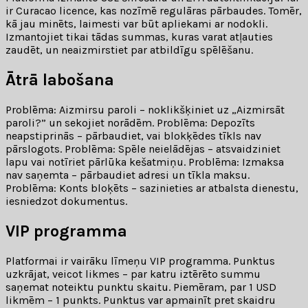
ir Curacao licence, kas nozīmē regulāras pārbaudes. Tomēr,
kā jau minēts, laimesti var būt apliekami ar nodokli.
Izmantojiet tikai tādas summas, kuras varat atļauties
zaudēt, un neaizmirstiet par atbildīgu spēlēšanu.
Ātrā labošana
Problēma: Aizmirsu paroli – noklikšķiniet uz „Aizmirsāt
paroli?” un sekojiet norādēm. Problēma: Depozīts
neapstiprinās – pārbaudiet, vai blokķēdes tīkls nav
pārslogots. Problēma: Spēle neielādējas – atsvaidziniet
lapu vai notīriet pārlūka kešatmiņu. Problēma: Izmaksa
nav saņemta – pārbaudiet adresi un tīkla maksu.
Problēma: Konts bloķēts – sazinieties ar atbalsta dienestu,
iesniedzot dokumentus.
VIP programma
Platformai ir vairāku līmeņu VIP programma. Punktus
uzkrājat, veicot likmes – par katru iztērēto summu
saņemat noteiktu punktu skaitu. Piemēram, par 1 USD
likmēm – 1 punkts. Punktus var apmainīt pret skaidru