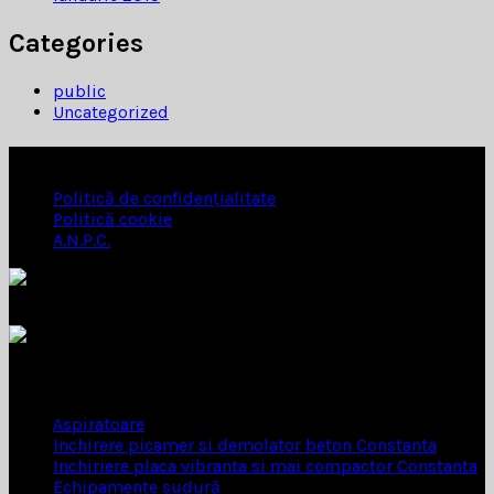
Categories
public
Uncategorized
INFORMATII
Politică de confidențialitate
Politică cookie
A.N.P.C.
INCHIRIERI SCULE
Aspiratoare
Inchirere picamer si demolator beton Constanta
Inchiriere placa vibranta si mai compactor Constanta
Echipamente sudură