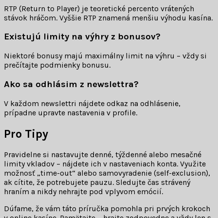
RTP (Return to Player) je teoretické percento vrátených
stávok hráčom. Vyššie RTP znamená menšiu výhodu kasína.
Existujú limity na výhry z bonusov?
Niektoré bonusy majú maximálny limit na výhru – vždy si
prečítajte podmienky bonusu.
Ako sa odhlásim z newslettra?
V každom newslettri nájdete odkaz na odhlásenie,
prípadne upravte nastavenia v profile.
Pro Tipy
Pravidelne si nastavujte denné, týždenné alebo mesačné
limity vkladov – nájdete ich v nastaveniach konta. Využite
možnosť „time-out“ alebo samovyradenie (self-exclusion),
ak cítite, že potrebujete pauzu. Sledujte čas strávený
hraním a nikdy nehrajte pod vplyvom emócií.
Dúfame, že vám táto príručka pomohla pri prvých krokoch
v online kasíne. Pamätajte – hrajte zodpovedne a vždy len s