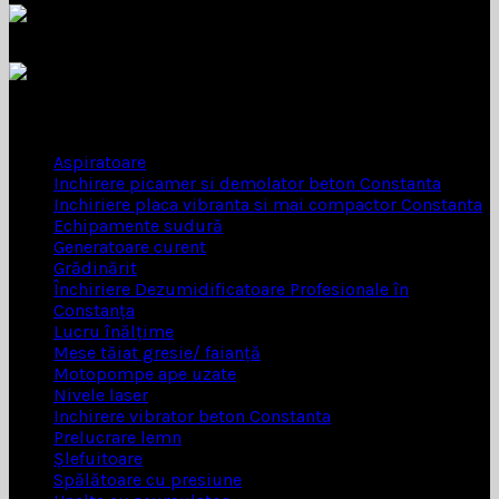
INCHIRIERI SCULE
Aspiratoare
Inchirere picamer si demolator beton Constanta
Inchiriere placa vibranta si mai compactor Constanta
Echipamente sudură
Generatoare curent
Grădinărit
Închiriere Dezumidificatoare Profesionale în
Constanța
Lucru înălțime
Mese tăiat gresie/ faianță
Motopompe ape uzate
Nivele laser
Inchirere vibrator beton Constanta
Prelucrare lemn
Șlefuitoare
Spălătoare cu presiune