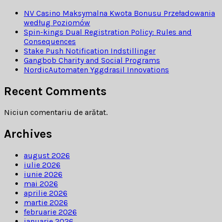
NV Casino Maksymalna Kwota Bonusu Przeładowania
według Poziomów
Spin-kings Dual Registration Policy: Rules and
Consequences
Stake Push Notification Indstillinger
Gangbob Charity and Social Programs
NordicAutomaten Yggdrasil Innovations
Recent Comments
Niciun comentariu de arătat.
Archives
august 2026
iulie 2026
iunie 2026
mai 2026
aprilie 2026
martie 2026
februarie 2026
ianuarie 2026