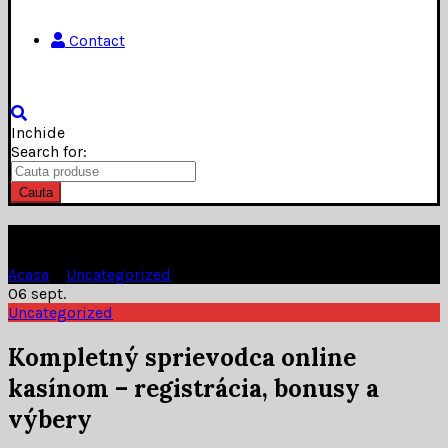
Contact
Inchide
Search for:
Cauta
Blog
Acasa
»
Uncategorized
»
06
sept.
Uncategorized
Kompletný sprievodca online
kasínom – registrácia, bonusy a
výbery