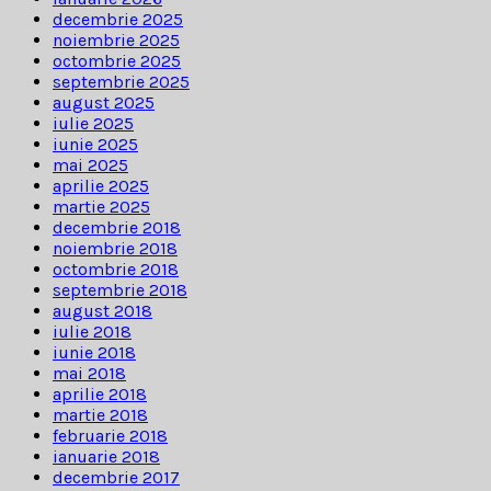
decembrie 2025
noiembrie 2025
octombrie 2025
septembrie 2025
august 2025
iulie 2025
iunie 2025
mai 2025
aprilie 2025
martie 2025
decembrie 2018
noiembrie 2018
octombrie 2018
septembrie 2018
august 2018
iulie 2018
iunie 2018
mai 2018
aprilie 2018
martie 2018
februarie 2018
ianuarie 2018
decembrie 2017