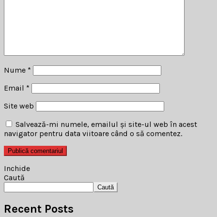
Nume
*
Email
*
Site web
Salvează-mi numele, emailul și site-ul web în acest
navigator pentru data viitoare când o să comentez.
Inchide
Caută
Caută
Recent Posts