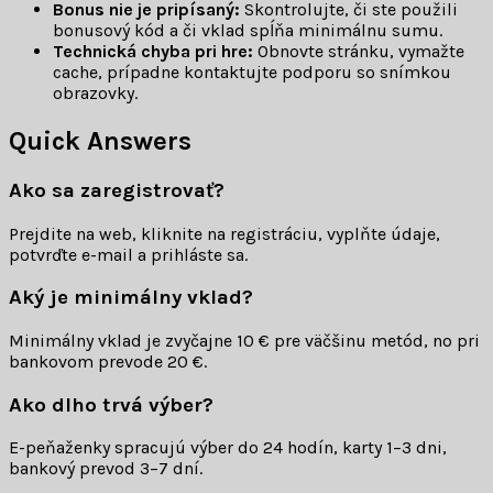
Bonus nie je pripísaný:
Skontrolujte, či ste použili
bonusový kód a či vklad spĺňa minimálnu sumu.
Technická chyba pri hre:
Obnovte stránku, vymažte
cache, prípadne kontaktujte podporu so snímkou
obrazovky.
Quick Answers
Ako sa zaregistrovať?
Prejdite na web, kliknite na registráciu, vyplňte údaje,
potvrďte e-mail a prihláste sa.
Aký je minimálny vklad?
Minimálny vklad je zvyčajne 10 € pre väčšinu metód, no pri
bankovom prevode 20 €.
Ako dlho trvá výber?
E-peňaženky spracujú výber do 24 hodín, karty 1–3 dni,
bankový prevod 3–7 dní.