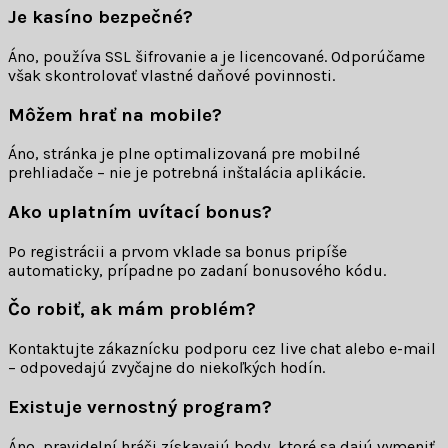
Je kasíno bezpečné?
Áno, používa SSL šifrovanie a je licencované. Odporúčame
však skontrolovať vlastné daňové povinnosti.
Môžem hrať na mobile?
Áno, stránka je plne optimalizovaná pre mobilné
prehliadače – nie je potrebná inštalácia aplikácie.
Ako uplatním uvítací bonus?
Po registrácii a prvom vklade sa bonus pripíše
automaticky, prípadne po zadaní bonusového kódu.
Čo robiť, ak mám problém?
Kontaktujte zákaznícku podporu cez live chat alebo e-mail
– odpovedajú zvyčajne do niekoľkých hodín.
Existuje vernostný program?
Áno, pravidelní hráči získavajú body, ktoré sa dajú vymeniť