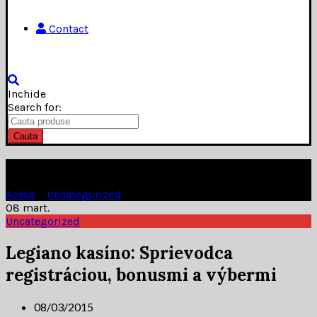
Contact
Inchide
Search for:
Cauta
Blog
Acasa
»
Uncategorized
»
08
mart.
Uncategorized
Legiano kasíno: Sprievodca
registráciou, bonusmi a výbermi
08/03/2015