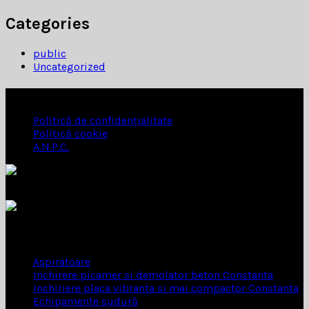
Categories
public
Uncategorized
INFORMATII
Politică de confidențialitate
Politică cookie
A.N.P.C.
INCHIRIERI SCULE
Aspiratoare
Inchirere picamer si demolator beton Constanta
Inchiriere placa vibranta si mai compactor Constanta
Echipamente sudură