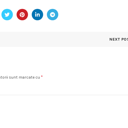
NEXT PO
*
atorii sunt marcate cu