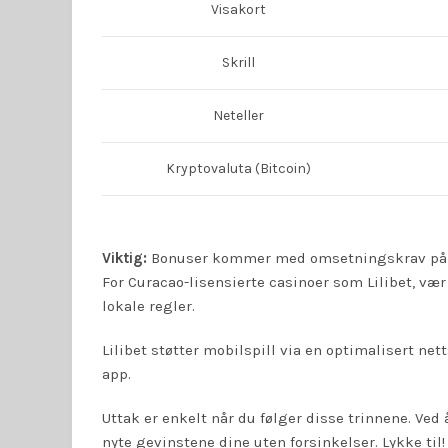
Visakort
Skrill
Neteller
Kryptovaluta (Bitcoin)
Viktig:
Bonuser kommer med omsetningskrav på 35x
For Curacao-lisensierte casinoer som Lilibet, v
lokale regler.
Lilibet støtter mobilspill via en optimalisert net
app.
Uttak er enkelt når du følger disse trinnene. Ve
nyte gevinstene dine uten forsinkelser. Lykke til!