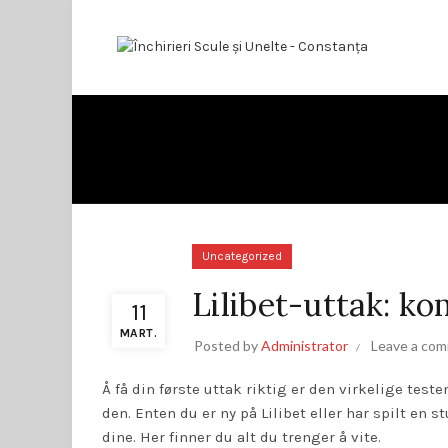
Uncategorized
Lilibet-uttak: ko
11
MART.
Posted by
Administrator
Leave a co
Å få din første uttak riktig er den virkelige te
den. Enten du er ny på Lilibet eller har spilt en
dine. Her finner du alt du trenger å vite.