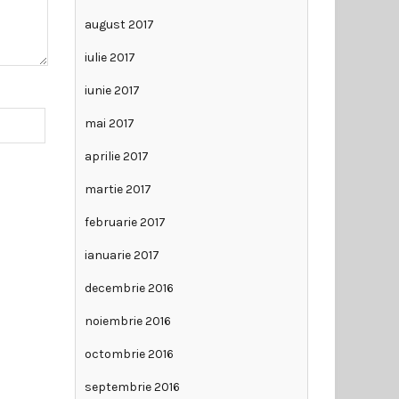
august 2017
iulie 2017
iunie 2017
mai 2017
aprilie 2017
martie 2017
februarie 2017
ianuarie 2017
decembrie 2016
noiembrie 2016
octombrie 2016
septembrie 2016