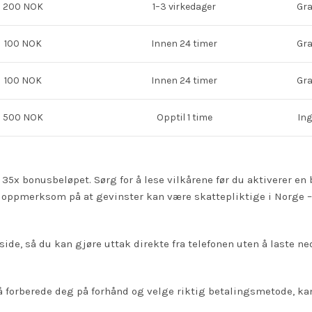
200 NOK
1–3 virkedager
Gra
100 NOK
Innen 24 timer
Gra
100 NOK
Innen 24 timer
Gra
500 NOK
Opptil 1 time
In
 bonusbeløpet. Sørg for å lese vilkårene før du aktiverer en 
ær oppmerksom på at gevinster kan være skattepliktige i Norge –
tside, så du kan gjøre uttak direkte fra telefonen uten å laste ne
d å forberede deg på forhånd og velge riktig betalingsmetode, ka