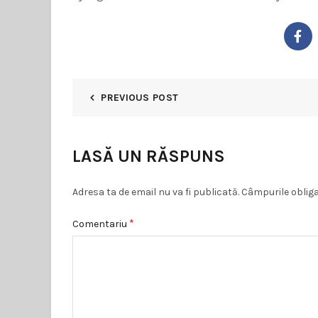
PREVIOUS POST
LASĂ UN RĂSPUNS
Adresa ta de email nu va fi publicată.
Câmpurile oblig
*
Comentariu