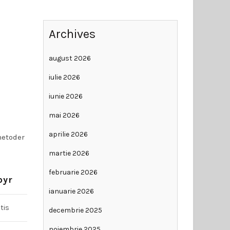
Archives
august 2026
iulie 2026
iunie 2026
mai 2026
aprilie 2026
metoder
martie 2026
februarie 2026
byr
ianuarie 2026
tis
decembrie 2025
noiembrie 2025