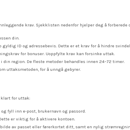
nnleggende krav. Sjekklisten nedenfor hjelper deg å forberede 
essen din.
 gyldig ID og adressebevis. Dette er et krav for å hindre svindel
ingskrav for bonuser. Uoppfylte krav kan forsinke uttak.
i din region. De fleste metoder behandles innen 24–72 timer.
som uttaksmetoden, for å unngå gebyrer.
klart for uttak:
” og fyll inn e-post, brukernavn og passord.
ette er viktig for å aktivere kontoen.
bilde av passet eller førerkortet ditt, samt en nylig strømregni