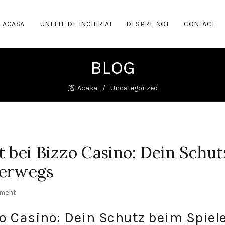
ACASA
UNELTE DE INCHIRIAT
DESPRE NOI
CONTACT
BLOG
Acasa
Uncategorized
t bei Bizzo Casino: Dein Schut
terwegs
mment
zo Casino: Dein Schutz beim Spiel