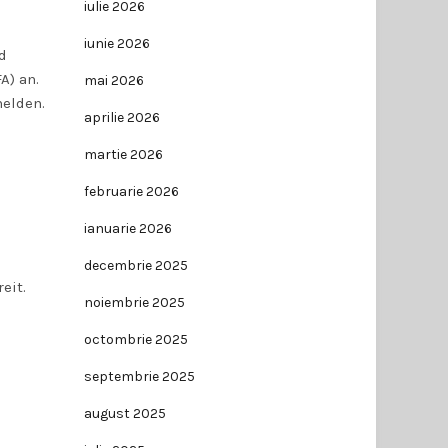
iulie 2026
iunie 2026
d
A) an.
mai 2026
melden.
aprilie 2026
martie 2026
februarie 2026
ianuarie 2026
decembrie 2025
eit.
noiembrie 2025
octombrie 2025
septembrie 2025
august 2025