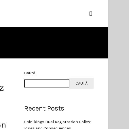
Caută
CAUTĂ
z
Recent Posts
Spin-kings Dual Registration Policy:
en
Rules and Consequences