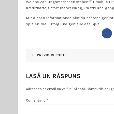
Welche Zahlungsmethoden stehen für mobile Ei
Kreditkarte, Sofortüberweisung, Trustly und gängi
Mit diesen Informationen bist du bestens gerüst
spielen. Viel Erfolg und genieße das Spiel!
PREVIOUS POST
LASĂ UN RĂSPUNS
Adresa ta de email nu va fi publicată.
Câmpurile oblig
*
Comentariu