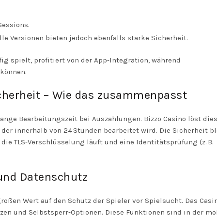
Sessions.
e Versionen bieten jedoch ebenfalls starke Sicherheit.
g spielt, profitiert von der App‑Integration, während
 können.
cherheit – Wie das zusammenpasst
lange Bearbeitungszeit bei Auszahlungen. Bizzo Casino löst die
er innerhalb von 24 Stunden bearbeitet wird. Die Sicherheit bl
die TLS‑Verschlüsselung läuft und eine Identitätsprüfung (z. B.
 und Datenschutz
roßen Wert auf den Schutz der Spieler vor Spielsucht. Das Casi
nzen und Selbstsperr‑Optionen. Diese Funktionen sind in der mo