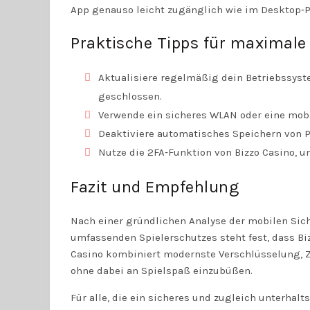
App genauso leicht zugänglich wie im Desktop‑P
Praktische Tipps für maximale
Aktualisiere regelmäßig dein Betriebssyst
geschlossen.
Verwende ein sicheres WLAN oder eine mobil
Deaktiviere automatisches Speichern von Pa
Nutze die 2FA‑Funktion von Bizzo Casino, u
Fazit und Empfehlung
Nach einer gründlichen Analyse der mobilen Si
umfassenden Spielerschutzes steht fest, dass Biz
Casino kombiniert modernste Verschlüsselung, Z
ohne dabei an Spielspaß einzubüßen.
Für alle, die ein sicheres und zugleich unterha