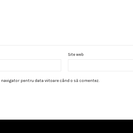
Site web
t navigator pentru data viitoare când o să comentez.