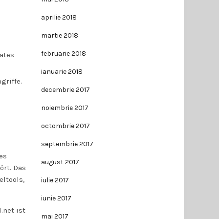
aprilie 2018
martie 2018
februarie 2018
ates
ianuarie 2018
griffe.
decembrie 2017
noiembrie 2017
octombrie 2017
septembrie 2017
es
august 2017
ört. Das
ltools,
iulie 2017
iunie 2017
.net
ist
mai 2017