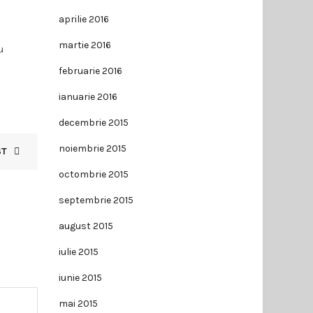
aprilie 2016
martie 2016
u
februarie 2016
ianuarie 2016
decembrie 2015
noiembrie 2015
ST
octombrie 2015
septembrie 2015
august 2015
iulie 2015
iunie 2015
mai 2015