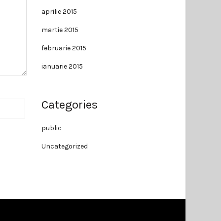
aprilie 2015
martie 2015
februarie 2015
ianuarie 2015
Categories
public
Uncategorized