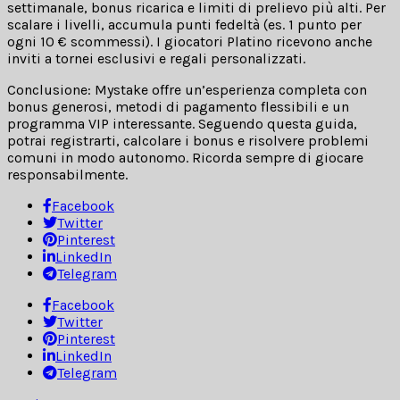
settimanale, bonus ricarica e limiti di prelievo più alti. Per
scalare i livelli, accumula punti fedeltà (es. 1 punto per
ogni 10 € scommessi). I giocatori Platino ricevono anche
inviti a tornei esclusivi e regali personalizzati.
Conclusione: Mystake offre un’esperienza completa con
bonus generosi, metodi di pagamento flessibili e un
programma VIP interessante. Seguendo questa guida,
potrai registrarti, calcolare i bonus e risolvere problemi
comuni in modo autonomo. Ricorda sempre di giocare
responsabilmente.
Facebook
Twitter
Pinterest
LinkedIn
Telegram
Facebook
Twitter
Pinterest
LinkedIn
Telegram