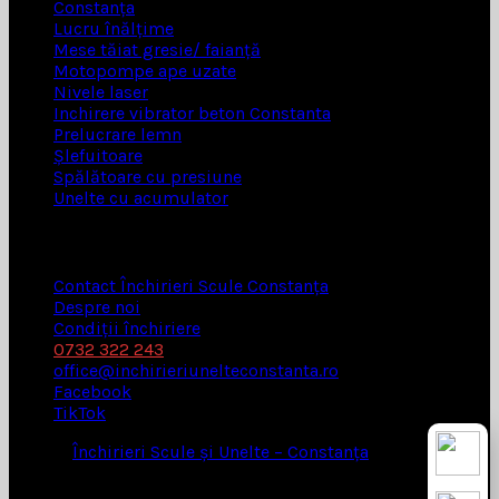
Constanța
Lucru înălțime
Mese tăiat gresie/ faianță
Motopompe ape uzate
Nivele laser
Inchirere vibrator beton Constanta
Prelucrare lemn
Șlefuitoare
Spălătoare cu presiune
Unelte cu acumulator
UTILE
Contact Închirieri Scule Constanța
Despre noi
Condiții închiriere
0732 322 243
office@inchirieriunelteconstanta.ro
Facebook
TikTok
© 2026
Închirieri Scule și Unelte – Constanța
. All rights
reserved