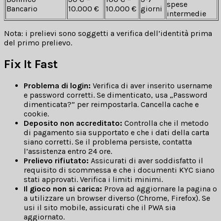
spese
Bancario
10.000 €
10.000 €
giorni
intermedie
Nota: i prelievi sono soggetti a verifica dell’identità prima
del primo prelievo.
Fix It Fast
Problema di login:
Verifica di aver inserito username
e password corretti. Se dimenticato, usa „Password
dimenticata?” per reimpostarla. Cancella cache e
cookie.
Deposito non accreditato:
Controlla che il metodo
di pagamento sia supportato e che i dati della carta
siano corretti. Se il problema persiste, contatta
l’assistenza entro 24 ore.
Prelievo rifiutato:
Assicurati di aver soddisfatto il
requisito di scommessa e che i documenti KYC siano
stati approvati. Verifica i limiti minimi.
Il gioco non si carica:
Prova ad aggiornare la pagina o
a utilizzare un browser diverso (Chrome, Firefox). Se
usi il sito mobile, assicurati che il PWA sia
aggiornato.