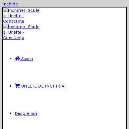
Inchide
Acasa
UNELTE DE INCHIRIAT
Despre noi