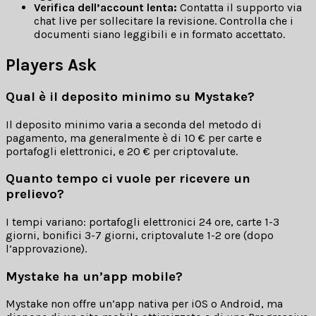
Verifica dell’account lenta:
Contatta il supporto via
chat live per sollecitare la revisione. Controlla che i
documenti siano leggibili e in formato accettato.
Players Ask
Qual è il deposito minimo su Mystake?
Il deposito minimo varia a seconda del metodo di
pagamento, ma generalmente è di 10 € per carte e
portafogli elettronici, e 20 € per criptovalute.
Quanto tempo ci vuole per ricevere un
prelievo?
I tempi variano: portafogli elettronici 24 ore, carte 1-3
giorni, bonifici 3-7 giorni, criptovalute 1-2 ore (dopo
l’approvazione).
Mystake ha un’app mobile?
Mystake non offre un’app nativa per iOS o Android, ma