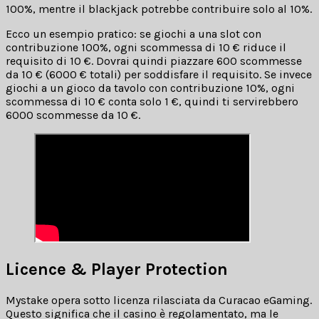
100%, mentre il blackjack potrebbe contribuire solo al 10%.
Ecco un esempio pratico: se giochi a una slot con
contribuzione 100%, ogni scommessa di 10 € riduce il
requisito di 10 €. Dovrai quindi piazzare 600 scommesse
da 10 € (6000 € totali) per soddisfare il requisito. Se invece
giochi a un gioco da tavolo con contribuzione 10%, ogni
scommessa di 10 € conta solo 1 €, quindi ti servirebbero
6000 scommesse da 10 €.
Licence & Player Protection
Mystake opera sotto licenza rilasciata da Curacao eGaming.
Questo significa che il casino è regolamentato, ma le