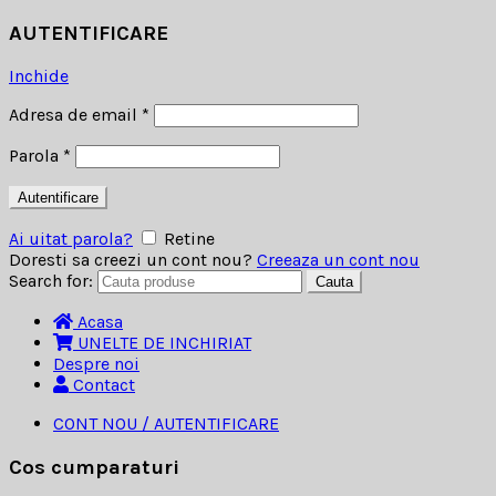
AUTENTIFICARE
Inchide
Adresa de email
*
Parola
*
Autentificare
Ai uitat parola?
Retine
Doresti sa creezi un cont nou?
Creeaza un cont nou
Search for:
Cauta
Acasa
UNELTE DE INCHIRIAT
Despre noi
Contact
CONT NOU / AUTENTIFICARE
Cos cumparaturi