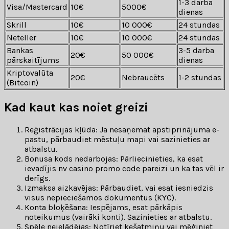
1-3 darba
Visa/Mastercard
10€
5000€
dienas
Skrill
10€
10 000€
24 stundas
Neteller
10€
10 000€
24 stundas
Bankas
3-5 darba
20€
50 000€
pārskaitījums
dienas
Kriptovalūta
20€
Nebraucēts
1-2 stundas
(Bitcoin)
Kad kaut kas noiet greizi
Reģistrācijas kļūda: Ja nesaņemat apstiprinājuma e-
pastu, pārbaudiet mēstuļu mapi vai sazinieties ar
atbalstu.
Bonusa kods nedarbojas: Pārliecinieties, ka esat
ievadījis nv casino promo code pareizi un ka tas vēl ir
derīgs.
Izmaksa aizkavējas: Pārbaudiet, vai esat iesniedzis
visus nepieciešamos dokumentus (KYC).
Konta bloķēšana: Iespējams, esat pārkāpis
noteikumus (vairāki konti). Sazinieties ar atbalstu.
Spēle neielādējas: Notīriet kešatmiņu vai mēģiniet