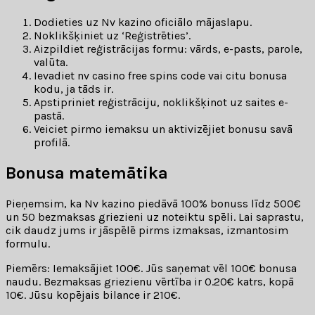
Dodieties uz Nv kazino oficiālo mājaslapu.
Noklikšķiniet uz ‘Reģistrēties’.
Aizpildiet reģistrācijas formu: vārds, e-pasts, parole,
valūta.
Ievadiet nv casino free spins code vai citu bonusa
kodu, ja tāds ir.
Apstipriniet reģistrāciju, noklikšķinot uz saites e-
pastā.
Veiciet pirmo iemaksu un aktivizējiet bonusu savā
profilā.
Bonusa matemātika
Pieņemsim, ka Nv kazino piedāvā 100% bonuss līdz 500€
un 50 bezmaksas griezieni uz noteiktu spēli. Lai saprastu,
cik daudz jums ir jāspēlē pirms izmaksas, izmantosim
formulu.
Piemērs: Iemaksājiet 100€. Jūs saņemat vēl 100€ bonusa
naudu. Bezmaksas griezienu vērtība ir 0.20€ katrs, kopā
10€. Jūsu kopējais bilance ir 210€.