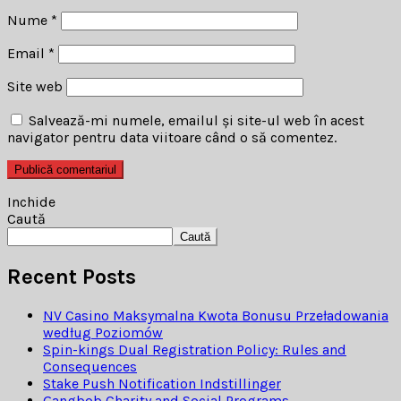
Nume
*
Email
*
Site web
Salvează-mi numele, emailul și site-ul web în acest
navigator pentru data viitoare când o să comentez.
Inchide
Caută
Caută
Recent Posts
NV Casino Maksymalna Kwota Bonusu Przeładowania
według Poziomów
Spin-kings Dual Registration Policy: Rules and
Consequences
Stake Push Notification Indstillinger
Gangbob Charity and Social Programs