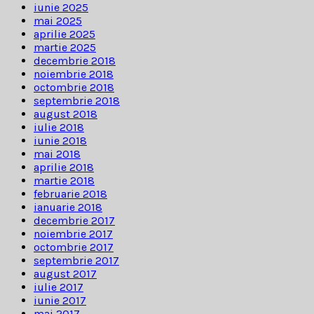
iunie 2025
mai 2025
aprilie 2025
martie 2025
decembrie 2018
noiembrie 2018
octombrie 2018
septembrie 2018
august 2018
iulie 2018
iunie 2018
mai 2018
aprilie 2018
martie 2018
februarie 2018
ianuarie 2018
decembrie 2017
noiembrie 2017
octombrie 2017
septembrie 2017
august 2017
iulie 2017
iunie 2017
mai 2017