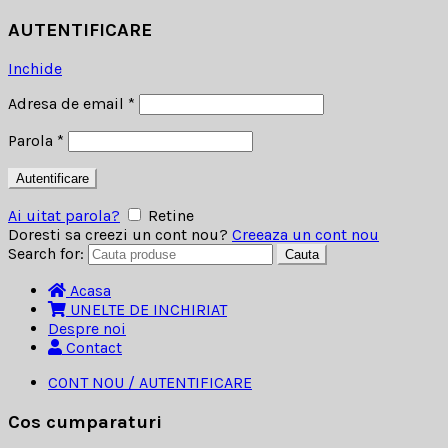
AUTENTIFICARE
Inchide
Adresa de email
*
Parola
*
Autentificare
Ai uitat parola?
Retine
Doresti sa creezi un cont nou?
Creeaza un cont nou
Search for:
Cauta
Acasa
UNELTE DE INCHIRIAT
Despre noi
Contact
CONT NOU / AUTENTIFICARE
Cos cumparaturi