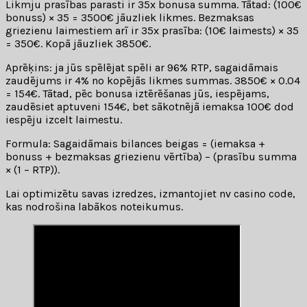
Likmju prasības parasti ir 35x bonusa summa. Tātad: (100€
bonuss) × 35 = 3500€ jāuzliek likmes. Bezmaksas
griezienu laimestiem arī ir 35x prasība: (10€ laimests) × 35
= 350€. Kopā jāuzliek 3850€.
Aprēķins: ja jūs spēlējat spēli ar 96% RTP, sagaidāmais
zaudējums ir 4% no kopējās likmes summas. 3850€ × 0.04
= 154€. Tātad, pēc bonusa iztērēšanas jūs, iespējams,
zaudēsiet aptuveni 154€, bet sākotnējā iemaksa 100€ dod
iespēju izcelt laimestu.
Formula: Sagaidāmais bilances beigas = (iemaksa +
bonuss + bezmaksas griezienu vērtība) – (prasību summa
× (1 – RTP)).
Lai optimizētu savas izredzes, izmantojiet nv casino code,
kas nodrošina labākos noteikumus.