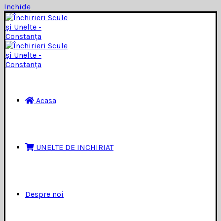
Inchide
Acasa
UNELTE DE INCHIRIAT
Despre noi